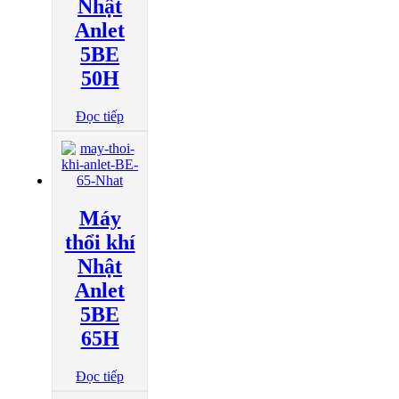
Nhật
Anlet
5BE
50H
Đọc tiếp
Máy
thổi khí
Nhật
Anlet
5BE
65H
Đọc tiếp