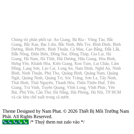
Chúng tôi phân phối tại: An Giang, Bà Rịa - Vũng Tàu, Bắc
Giang, Bắc Kạn, Bạc Liêu, Bắc Ninh, Bến Tre, Bình Định, Bình
Dương, Bình Phước, Bình Thuận, Cà Mau, Cao Bằng, Đắk Lắk,
Đắk Nông, Điện Biên, Đồng Nai, Đồng Tháp, Gia Lai, Hà
Giang, Hà Nam, Hà Tĩnh, Hải Dương, Hậu Giang, Hòa Bình,
Hưng Yên, Khánh Hòa, Kiên Giang, Kon Tum, Lai Châu, Lâm
Đồng, Lạng Sơn, Lào Cai, Long An, Nam Định, Nghệ An, Ninh
Bình, Ninh Thuận, Phú Thọ, Quảng Bình, Quảng Nam, Quảng
Ngãi, Quảng Ninh, Quảng Trị, Sóc Trăng, Sơn La, Tây Ninh,
Thái Bình, Thái Nguyên, Thanh Hóa, Thừa Thiên Huế, Tiền
Giang, Trà Vinh, Tuyên Quang, Vĩnh Long, Vĩnh Phúc, Yên
Bái, Phú Yên, Cần Thơ, Đà Nẵng, Hải Phòng, Hà Nội, TP HCM
và các khu chế xuất trong cả nước.
Theme Designed by Nam Phat.
© 2026 Thiết Bị Môi Trường Nam
Phát. All Rights Reserved.
0909 096 375
/* Thuỷ them nut zalo vào */