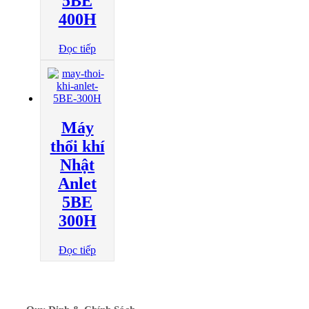
5BE
400H
Đọc tiếp
Máy
thổi khí
Nhật
Anlet
5BE
300H
Đọc tiếp