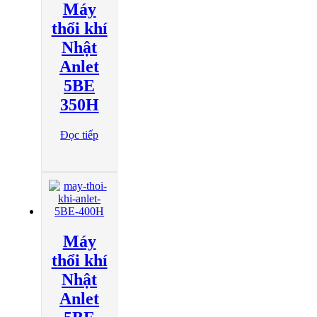
Máy
thổi khí
Nhật
Anlet
5BE
350H
Đọc tiếp
Máy
thổi khí
Nhật
Anlet