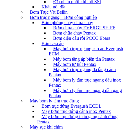
Đĩa phân phối khí thô SSI
Khâu nối đĩa
Bơm Trục Vít Bellin
Bơm trục ngang – Bơm công nghiệp
Bơm phòng cháy chữa cháy
Bơm chưa cháy EVERGUSH FF
Bơm chữa cháy Pentax
Bơm điện đầu rời PCCC Ebara
Bơm cao áp
Máy bơm trục ngang cao áp Evergush
ECM
Máy bơm tăng áp biến tần Pentax
Máy bơm tự hút Pentax
Máy bơm trục ngang đa tầng cánh
Pentax
Máy bơm ly tâm trục ngang đầu inox
Pentax
Máy bơm ly tâm trục ngang đầu gang
Pentax
Máy bơm ly tâm trục đứng
Bơm trục đứng Evergush ECDL
Máy bơm trục đứng cánh inox Pentax
Máy bơm trục đứng thân gang cánh đồng
Pentax
Máy sục khí chìm