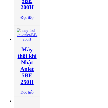
5BE
200H
Đọc tiếp
Máy
thổi khí
Nhật
Anlet
5BE
250H
Đọc tiếp