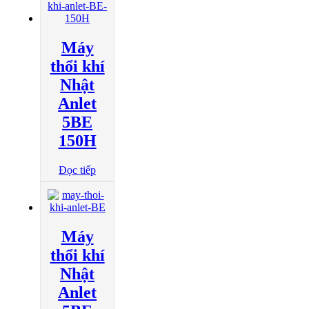
Máy
thổi khí
Nhật
Anlet
5BE
150H
Đọc tiếp
Máy
thổi khí
Nhật
Anlet