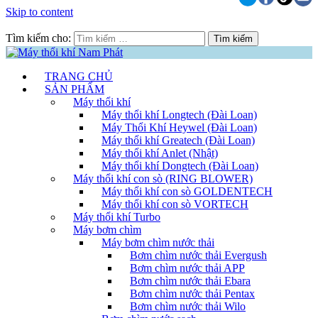
Skip to content
Tìm kiếm cho:
TRANG CHỦ
SẢN PHẨM
Máy thổi khí
Máy thổi khí Longtech (Đài Loan)
Máy Thổi Khí Heywel (Đài Loan)
Máy thổi khí Greatech (Đài Loan)
Máy thổi khí Anlet (Nhật)
Máy thổi khí Dongtech (Đài Loan)
Máy thổi khí con sò (RING BLOWER)
Máy thổi khí con sò GOLDENTECH
Máy thổi khí con sò VORTECH
Máy thổi khí Turbo
Máy bơm chìm
Máy bơm chìm nước thải
Bơm chìm nước thải Evergush
Bơm chìm nước thải APP
Bơm chìm nước thải Ebara
Bơm chìm nước thải Pentax
Bơm chìm nước thải Wilo