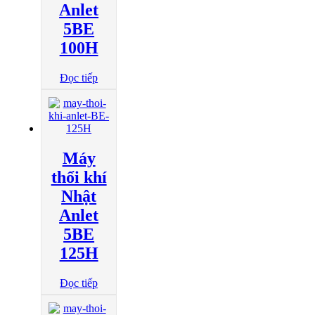
Anlet
5BE
100H
Đọc tiếp
Máy
thổi khí
Nhật
Anlet
5BE
125H
Đọc tiếp