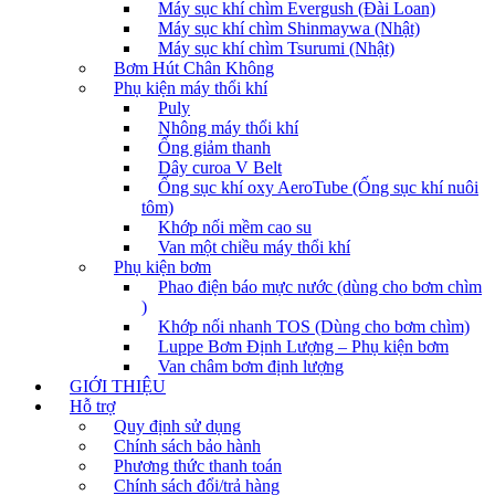
Máy sục khí chìm Evergush (Đài Loan)
Máy sục khí chìm Shinmaywa (Nhật)
Máy sục khí chìm Tsurumi (Nhật)
Bơm Hút Chân Không
Phụ kiện máy thổi khí
Puly
Nhông máy thổi khí
Ống giảm thanh
Dây curoa V Belt
Ống sục khí oxy AeroTube (Ống sục khí nuôi
tôm)
Khớp nối mềm cao su
Van một chiều máy thổi khí
Phụ kiện bơm
Phao điện báo mực nước (dùng cho bơm chìm
)
Khớp nối nhanh TOS (Dùng cho bơm chìm)
Luppe Bơm Định Lượng – Phụ kiện bơm
Van châm bơm định lượng
GIỚI THIỆU
Hỗ trợ
Quy định sử dụng
Chính sách bảo hành
Phương thức thanh toán
Chính sách đổi/trả hàng