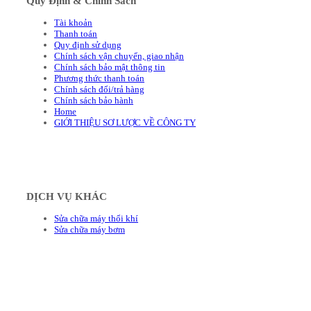
Quy Định & Chính Sách
Tài khoản
Thanh toán
Quy định sử dụng
Chính sách vận chuyển, giao nhận
Chính sách bảo mật thông tin
Phương thức thanh toán
Chính sách đổi/trả hàng
Chính sách bảo hành
Home
GIỚI THIỆU SƠ LƯỢC VỀ CÔNG TY
DỊCH VỤ KHÁC
Sửa chữa máy thổi khí
Sửa chữa máy bơm