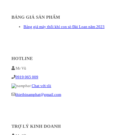
BẢNG GIÁ SẢN PHẨM
Bảng giá máy thổi khí con sò Đài Loan năm 2023
HOTLINE
Mr Vũ
0919 065 009
Chat với tôi
thietbinamphat@gmail.com
TRỢ LÝ KINH DOANH