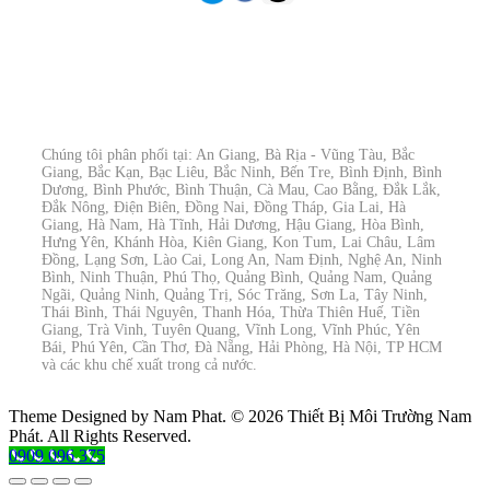
Chúng tôi phân phối tại: An Giang, Bà Rịa - Vũng Tàu, Bắc
Giang, Bắc Kạn, Bạc Liêu, Bắc Ninh, Bến Tre, Bình Định, Bình
Dương, Bình Phước, Bình Thuận, Cà Mau, Cao Bằng, Đắk Lắk,
Đắk Nông, Điện Biên, Đồng Nai, Đồng Tháp, Gia Lai, Hà
Giang, Hà Nam, Hà Tĩnh, Hải Dương, Hậu Giang, Hòa Bình,
Hưng Yên, Khánh Hòa, Kiên Giang, Kon Tum, Lai Châu, Lâm
Đồng, Lạng Sơn, Lào Cai, Long An, Nam Định, Nghệ An, Ninh
Bình, Ninh Thuận, Phú Thọ, Quảng Bình, Quảng Nam, Quảng
Ngãi, Quảng Ninh, Quảng Trị, Sóc Trăng, Sơn La, Tây Ninh,
Thái Bình, Thái Nguyên, Thanh Hóa, Thừa Thiên Huế, Tiền
Giang, Trà Vinh, Tuyên Quang, Vĩnh Long, Vĩnh Phúc, Yên
Bái, Phú Yên, Cần Thơ, Đà Nẵng, Hải Phòng, Hà Nội, TP HCM
và các khu chế xuất trong cả nước.
Theme Designed by Nam Phat.
© 2026 Thiết Bị Môi Trường Nam
Phát. All Rights Reserved.
0909 096 375