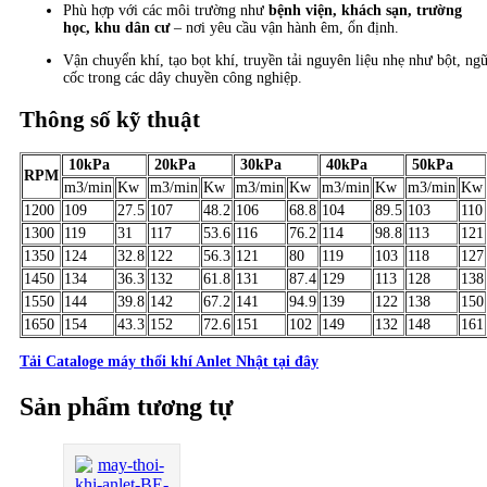
Phù hợp với các môi trường như
bệnh viện, khách sạn, trường
học, khu dân cư
– nơi yêu cầu vận hành êm, ổn định.
Vận chuyển khí, tạo bọt khí, truyền tải nguyên liệu nhẹ như bột, ng
cốc trong các dây chuyền công nghiệp.
Thông số kỹ thuật
10kPa
20kPa
30kPa
40kPa
50kPa
RPM
m3/min
Kw
m3/min
Kw
m3/min
Kw
m3/min
Kw
m3/min
Kw
1200
109
27.5
107
48.2
106
68.8
104
89.5
103
110
1300
119
31
117
53.6
116
76.2
114
98.8
113
121
1350
124
32.8
122
56.3
121
80
119
103
118
127
1450
134
36.3
132
61.8
131
87.4
129
113
128
138
1550
144
39.8
142
67.2
141
94.9
139
122
138
150
1650
154
43.3
152
72.6
151
102
149
132
148
161
Tải Cataloge máy thổi khí Anlet Nhật tại đây
Sản phẩm tương tự