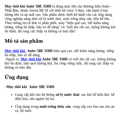
Máy thổi khí Anlet 5BE 350H
là dòng máy lớn của thương hiệu Anlet –
Nhật Bản, thuộc Series BE-H với thiết kế rotor 3 thùy, vận hành ở lưu
lượng lớn và áp suất cao. Sản phẩm được thiết kế dành cho các ứng dụng
công nghiệp nặng như xử lý nước thải, nuôi trồng thủy sản, bồn bể lớn,…
Theo thông tin từ đơn vị phân phối, máy “hiệu quả cao, tiết kiệm năng
lượng, tiếng ồn thấp, bảo trì dễ dàng” và “tuổi thọ rất cao, luồng không khí
ổn định, độ rung cực thấp và không có mùi dầu”.
Mô tả sản phẩm
Máy thổi khí
Anlet
5BE 350H
hiệu quả cao, tiết kiệm năng lượng, tiếng
ồn thấp, bảo trì dễ dàng.
-Ngoài ra,
Máy thổi khí
Anlet 5BE 350H
có tuổi thọ rất cao, luồng không
khí ổn định, làm sạch không khí, thi công vững chắc, độ rung cực thấp và
không có mùi dầu.
Ứng dụng
–
Máy thổi khí
Anlet
5BE 350H
Cung cấp khí cho hệ thống
xử lý nước thải
: sục khí bể hiếu khí, bể
điều hòa, rửa ngược bộ lọc.
Ứng dụng trong
nuôi trồng thủy sản
, cung cấp oxy hòa tan cho ao
cá, hồ nuôi.