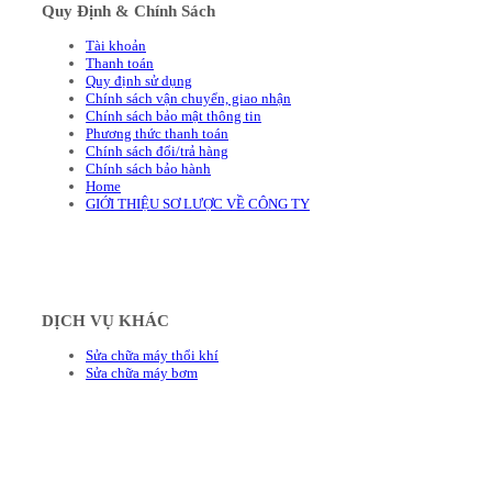
Quy Định & Chính Sách
Tài khoản
Thanh toán
Quy định sử dụng
Chính sách vận chuyển, giao nhận
Chính sách bảo mật thông tin
Phương thức thanh toán
Chính sách đổi/trả hàng
Chính sách bảo hành
Home
GIỚI THIỆU SƠ LƯỢC VỀ CÔNG TY
DỊCH VỤ KHÁC
Sửa chữa máy thổi khí
Sửa chữa máy bơm