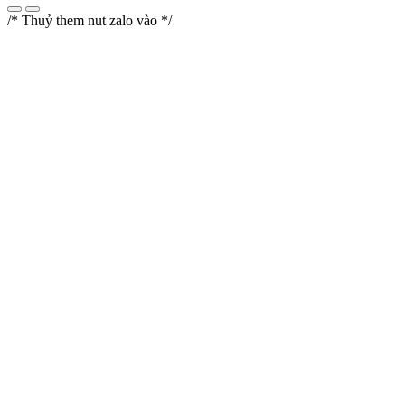
/* Thuỷ them nut zalo vào */