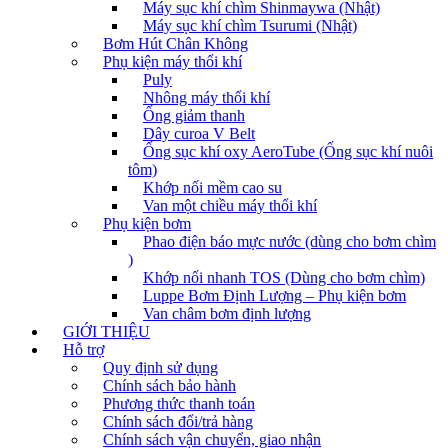
Máy sục khí chìm Shinmaywa (Nhật)
Máy sục khí chìm Tsurumi (Nhật)
Bơm Hút Chân Không
Phụ kiện máy thổi khí
Puly
Nhông máy thổi khí
Ống giảm thanh
Dây curoa V Belt
Ống sục khí oxy AeroTube (Ống sục khí nuôi
tôm)
Khớp nối mềm cao su
Van một chiều máy thổi khí
Phụ kiện bơm
Phao điện báo mực nước (dùng cho bơm chìm
)
Khớp nối nhanh TOS (Dùng cho bơm chìm)
Luppe Bơm Định Lượng – Phụ kiện bơm
Van châm bơm định lượng
GIỚI THIỆU
Hỗ trợ
Quy định sử dụng
Chính sách bảo hành
Phương thức thanh toán
Chính sách đổi/trả hàng
Chính sách vận chuyển, giao nhận