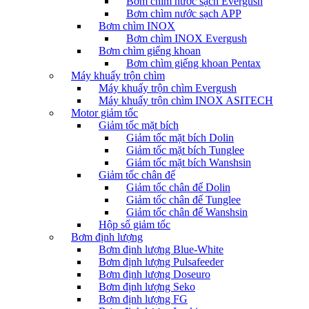
Bơm chìm nước sạch Evergush
Bơm chìm nước sạch APP
Bơm chìm INOX
Bơm chìm INOX Evergush
Bơm chìm giếng khoan
Bơm chìm giếng khoan Pentax
Máy khuấy trộn chìm
Máy khuấy trộn chìm Evergush
Máy khuấy trộn chìm INOX ASITECH
Motor giảm tốc
Giảm tốc mặt bích
Giảm tốc mặt bích Dolin
Giảm tốc mặt bích Tunglee
Giảm tốc mặt bích Wanshsin
Giảm tốc chân đế
Giảm tốc chân đế Dolin
Giảm tốc chân đế Tunglee
Giảm tốc chân đế Wanshsin
Hộp số giảm tốc
Bơm định lượng
Bơm định lượng Blue-White
Bơm định lượng Pulsafeeder
Bơm định lượng Doseuro
Bơm định lượng Seko
Bơm định lượng FG