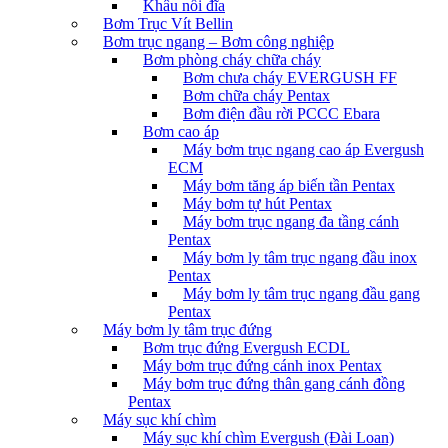
Khâu nối đĩa
Bơm Trục Vít Bellin
Bơm trục ngang – Bơm công nghiệp
Bơm phòng cháy chữa cháy
Bơm chưa cháy EVERGUSH FF
Bơm chữa cháy Pentax
Bơm điện đầu rời PCCC Ebara
Bơm cao áp
Máy bơm trục ngang cao áp Evergush
ECM
Máy bơm tăng áp biến tần Pentax
Máy bơm tự hút Pentax
Máy bơm trục ngang đa tầng cánh
Pentax
Máy bơm ly tâm trục ngang đầu inox
Pentax
Máy bơm ly tâm trục ngang đầu gang
Pentax
Máy bơm ly tâm trục đứng
Bơm trục đứng Evergush ECDL
Máy bơm trục đứng cánh inox Pentax
Máy bơm trục đứng thân gang cánh đồng
Pentax
Máy sục khí chìm
Máy sục khí chìm Evergush (Đài Loan)