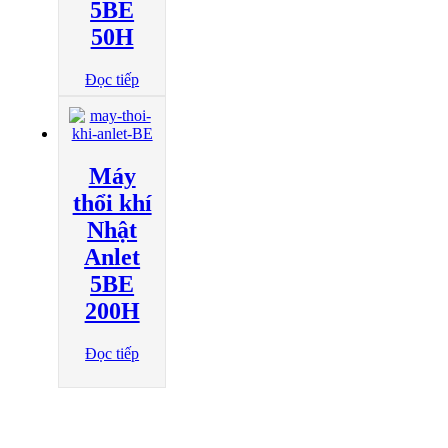
5BE
50H
Đọc tiếp
Máy
thổi khí
Nhật
Anlet
5BE
200H
Đọc tiếp