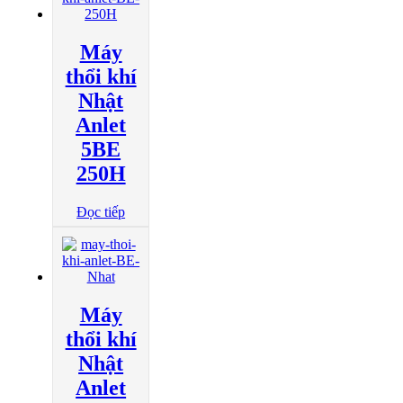
Máy
thổi khí
Nhật
Anlet
5BE
250H
Đọc tiếp
Máy
thổi khí
Nhật
Anlet