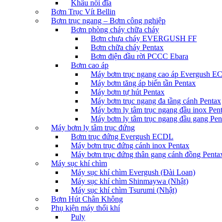
Khâu nối đĩa
Bơm Trục Vít Bellin
Bơm trục ngang – Bơm công nghiệp
Bơm phòng cháy chữa cháy
Bơm chưa cháy EVERGUSH FF
Bơm chữa cháy Pentax
Bơm điện đầu rời PCCC Ebara
Bơm cao áp
Máy bơm trục ngang cao áp Evergush 
Máy bơm tăng áp biến tần Pentax
Máy bơm tự hút Pentax
Máy bơm trục ngang đa tầng cánh Pentax
Máy bơm ly tâm trục ngang đầu inox Pen
Máy bơm ly tâm trục ngang đầu gang Pen
Máy bơm ly tâm trục đứng
Bơm trục đứng Evergush ECDL
Máy bơm trục đứng cánh inox Pentax
Máy bơm trục đứng thân gang cánh đồng Penta
Máy sục khí chìm
Máy sục khí chìm Evergush (Đài Loan)
Máy sục khí chìm Shinmaywa (Nhật)
Máy sục khí chìm Tsurumi (Nhật)
Bơm Hút Chân Không
Phụ kiện máy thổi khí
Puly