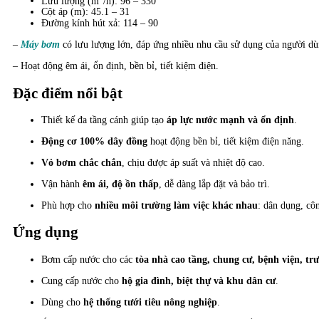
Lưu lượng (m
/h): 96 – 330
Cột áp (m): 45.1 – 31
Đường kính hút xả: 114 – 90
–
Máy bơm
có lưu lượng lớn, đáp ứng nhiều nhu cầu sử dụng của người dù
– Hoạt động êm ái, ổn định, bền bỉ, tiết kiệm điện.
Đặc điểm nổi bật
Thiết kế đa tầng cánh giúp tạo
áp lực nước mạnh và ổn định
.
Động cơ 100% dây đồng
hoạt động bền bỉ, tiết kiệm điện năng.
Vỏ bơm chắc chắn
, chịu được áp suất và nhiệt độ cao.
Vận hành
êm ái, độ ồn thấp
, dễ dàng lắp đặt và bảo trì.
Phù hợp cho
nhiều môi trường làm việc khác nhau
: dân dụng, cô
Ứng dụng
Bơm cấp nước cho các
tòa nhà cao tầng, chung cư, bệnh viện, tr
Cung cấp nước cho
hộ gia đình, biệt thự và khu dân cư
.
Dùng cho
hệ thống tưới tiêu nông nghiệp
.