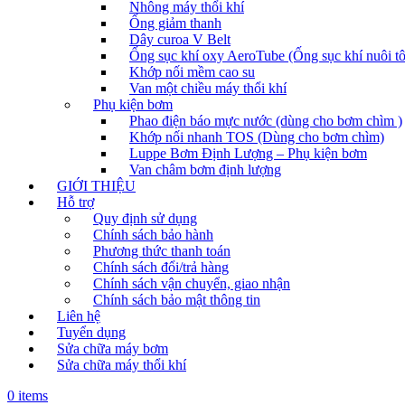
Nhông máy thổi khí
Ống giảm thanh
Dây curoa V Belt
Ống sục khí oxy AeroTube (Ống sục khí nuôi t
Khớp nối mềm cao su
Van một chiều máy thổi khí
Phụ kiện bơm
Phao điện báo mực nước (dùng cho bơm chìm )
Khớp nối nhanh TOS (Dùng cho bơm chìm)
Luppe Bơm Định Lượng – Phụ kiện bơm
Van châm bơm định lượng
GIỚI THIỆU
Hỗ trợ
Quy định sử dụng
Chính sách bảo hành
Phương thức thanh toán
Chính sách đổi/trả hàng
Chính sách vận chuyển, giao nhận
Chính sách bảo mật thông tin
Liên hệ
Tuyển dụng
Sửa chữa máy bơm
Sửa chữa máy thổi khí
0 items