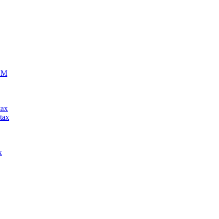
ECM
tax
tax
x