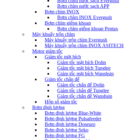
Bơm chìm nước sạch Evergush
Bơm chìm nước sạch APP
Bơm chìm INOX
Bơm chìm INOX Evergush
Bơm chìm giếng khoan
Bơm chìm giếng khoan Pentax
Máy khuấy trộn chìm
Máy khuấy trộn chìm Evergush
Máy khuấy trộn chìm INOX ASITECH
Motor giảm tốc
Giảm tốc mặt bích
Giảm tốc mặt bích Dolin
Giảm tốc mặt bích Tunglee
Giảm tốc mặt bích Wanshsin
Giảm tốc chân đế
Giảm tốc chân đế Dolin
Giảm tốc chân đế Tunglee
Giảm tốc chân đế Wanshsin
Hộp số giảm tốc
Bơm định lượng
Bơm định lượng Blue-White
Bơm định lượng Pulsafeeder
Bơm định lượng Doseuro
Bơm định lượng Seko
Bơm định lượng FG