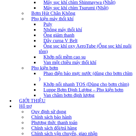
Máy sục khí chìm Shinmaywa (Nhật)
Máy sục khí chìm Tsurumi (Nhật)
Bơm Hút Chân Không
Phụ kiện máy thổi khí
Puly
Nhông máy thổi khí
Ống giảm thanh
Dây curoa V Belt
Ống sục khí oxy AeroTube (Ống sục khí nuôi
tôm)
Khớp nối mềm cao su
Van một chiều máy thổi khí
Phụ kiện bơm
Phao điện báo mực nước (dùng cho bơm chìm
)
Khớp nối nhanh TOS (Dùng cho bơm chìm)
Luppe Bơm Định Lượng – Phụ kiện bơm
Van châm bơm định lượng
GIỚI THIỆU
Hỗ trợ
Quy định sử dụng
Chính sách bảo hành
Phương thức thanh toán
Chính sách đổi/trả hàng
Chính sách vận chuyển, giao nhận