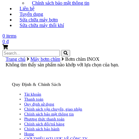
Chính sách bảo mật thông tin
Liên hệ
Tuyển dụng
Sửa chữa máy bơm
Sửa chữa máy thổi khí
0 items
0
₫
Search
for:
Trang chủ
Máy bơm chìm
Bơm chìm INOX
Không tìm thấy sản phẩm nào khớp với lựa chọn của bạn.
Quy Định & Chính Sách
Tài khoản
Thanh toán
Quy định sử dụng
Chính sách vận chuyển, giao nhận
Chính sách bảo mật thông tin
Phương thức thanh toán
Chính sách đổi/trả hàng
Chính sách bảo hành
Home
GIỚI THIỆU SƠ LƯỢC VỀ CÔNG TY