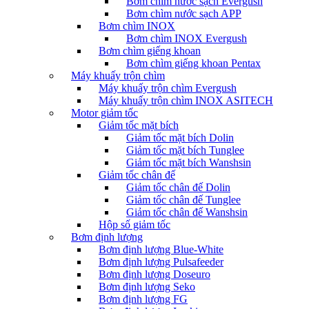
Bơm chìm nước sạch Evergush
Bơm chìm nước sạch APP
Bơm chìm INOX
Bơm chìm INOX Evergush
Bơm chìm giếng khoan
Bơm chìm giếng khoan Pentax
Máy khuấy trộn chìm
Máy khuấy trộn chìm Evergush
Máy khuấy trộn chìm INOX ASITECH
Motor giảm tốc
Giảm tốc mặt bích
Giảm tốc mặt bích Dolin
Giảm tốc mặt bích Tunglee
Giảm tốc mặt bích Wanshsin
Giảm tốc chân đế
Giảm tốc chân đế Dolin
Giảm tốc chân đế Tunglee
Giảm tốc chân đế Wanshsin
Hộp số giảm tốc
Bơm định lượng
Bơm định lượng Blue-White
Bơm định lượng Pulsafeeder
Bơm định lượng Doseuro
Bơm định lượng Seko
Bơm định lượng FG