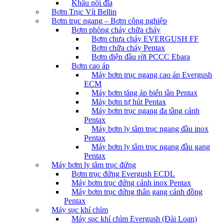
Khâu nối đĩa
Bơm Trục Vít Bellin
Bơm trục ngang – Bơm công nghiệp
Bơm phòng cháy chữa cháy
Bơm chưa cháy EVERGUSH FF
Bơm chữa cháy Pentax
Bơm điện đầu rời PCCC Ebara
Bơm cao áp
Máy bơm trục ngang cao áp Evergush
ECM
Máy bơm tăng áp biến tần Pentax
Máy bơm tự hút Pentax
Máy bơm trục ngang đa tầng cánh
Pentax
Máy bơm ly tâm trục ngang đầu inox
Pentax
Máy bơm ly tâm trục ngang đầu gang
Pentax
Máy bơm ly tâm trục đứng
Bơm trục đứng Evergush ECDL
Máy bơm trục đứng cánh inox Pentax
Máy bơm trục đứng thân gang cánh đồng
Pentax
Máy sục khí chìm
Máy sục khí chìm Evergush (Đài Loan)