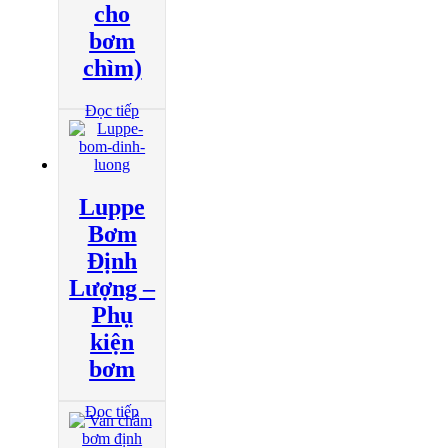
cho
bơm
chìm)
Đọc tiếp
Luppe
Bơm
Định
Lượng –
Phụ
kiện
bơm
Đọc tiếp