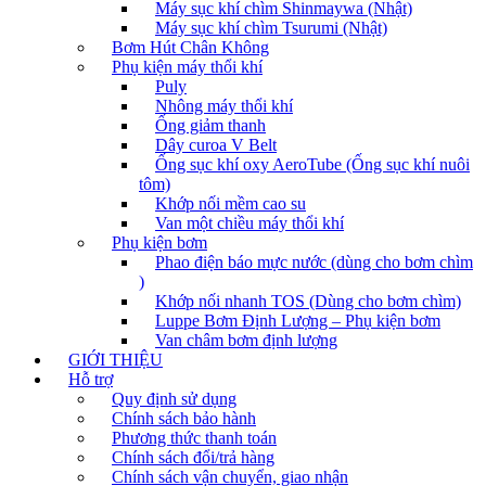
Máy sục khí chìm Shinmaywa (Nhật)
Máy sục khí chìm Tsurumi (Nhật)
Bơm Hút Chân Không
Phụ kiện máy thổi khí
Puly
Nhông máy thổi khí
Ống giảm thanh
Dây curoa V Belt
Ống sục khí oxy AeroTube (Ống sục khí nuôi
tôm)
Khớp nối mềm cao su
Van một chiều máy thổi khí
Phụ kiện bơm
Phao điện báo mực nước (dùng cho bơm chìm
)
Khớp nối nhanh TOS (Dùng cho bơm chìm)
Luppe Bơm Định Lượng – Phụ kiện bơm
Van châm bơm định lượng
GIỚI THIỆU
Hỗ trợ
Quy định sử dụng
Chính sách bảo hành
Phương thức thanh toán
Chính sách đổi/trả hàng
Chính sách vận chuyển, giao nhận