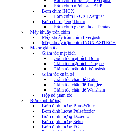
Bơm chìm nước sạch Evergush
Bơm chìm nước sạch APP
Bơm chìm INOX
Bơm chìm INOX Evergush
Bơm chìm giếng khoan
Bơm chìm giếng khoan Pentax
Máy khuấy trộn chìm
Máy khuấy trộn chìm Evergush
Máy khuấy trộn chìm INOX ASITECH
Motor giảm tốc
Giảm tốc mặt bích
Giảm tốc mặt bích Dolin
Giảm tốc mặt bích Tunglee
Giảm tốc mặt bích Wanshsin
Giảm tốc chân đế
Giảm tốc chân đế Dolin
Giảm tốc chân đế Tunglee
Giảm tốc chân đế Wanshsin
Hộp số giảm tốc
Bơm định lượng
Bơm định lượng Blue-White
Bơm định lượng Pulsafeeder
Bơm định lượng Doseuro
Bơm định lượng Seko
Bơm định lượng FG