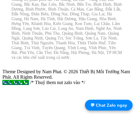
Giang, Bắc Kạn, Bạc Liêu, Bắc Ninh, Bến Tre, Bình Định, Bình
Dương, Bình Phước, Bình Thuận, Cà Mau, Cao Bằng, Đắk Lắk,
Đắk Nông, Điện Biên, Đồng Nai, Đồng Tháp, Gia Lai, Hà
Giang, Hà Nam, Hà Tĩnh, Hải Dương, Hậu Giang, Hòa Bình,
Hưng Yên, Khánh Hòa, Kiên Giang, Kon Tum, Lai Châu, Lâm
Đồng, Lạng Sơn, Lào Cai, Long An, Nam Định, Nghệ An, Ninh
Bình, Ninh Thuận, Phú Thọ, Quảng Bình, Quảng Nam, Quảng
Ngãi, Quảng Ninh, Quảng Trị, Sóc Trăng, Sơn La, Tây Ninh,
Thái Bình, Thái Nguyên, Thanh Hóa, Thừa Thiên Huế, Tiền
Giang, Trà Vinh, Tuyên Quang, Vĩnh Long, Vĩnh Phúc, Yên
Bái, Phú Yên, Cần Thơ, Đà Nẵng, Hải Phòng, Hà Nội, TP HCM
và các khu chế xuất trong cả nước.
Theme Designed by Nam Phat.
© 2026 Thiết Bị Môi Trường Nam
Phát. All Rights Reserved.
0909 096 375
/* Thuỷ them nut zalo vào */
💬 Chat Zalo ngay