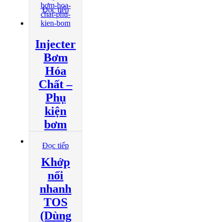
Đọc tiếp
Injecter
Bơm
Hóa
Chất –
Phụ
kiện
bơm
Đọc tiếp
Khớp
nối
nhanh
TOS
(Dùng