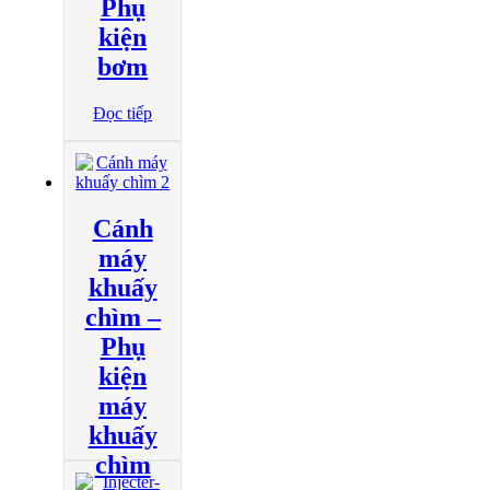
Phụ
kiện
bơm
Đọc tiếp
Cánh
máy
khuấy
chìm –
Phụ
kiện
máy
khuấy
chìm