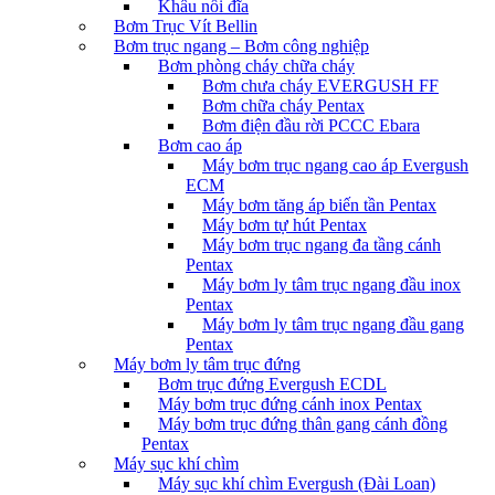
Khâu nối đĩa
Bơm Trục Vít Bellin
Bơm trục ngang – Bơm công nghiệp
Bơm phòng cháy chữa cháy
Bơm chưa cháy EVERGUSH FF
Bơm chữa cháy Pentax
Bơm điện đầu rời PCCC Ebara
Bơm cao áp
Máy bơm trục ngang cao áp Evergush
ECM
Máy bơm tăng áp biến tần Pentax
Máy bơm tự hút Pentax
Máy bơm trục ngang đa tầng cánh
Pentax
Máy bơm ly tâm trục ngang đầu inox
Pentax
Máy bơm ly tâm trục ngang đầu gang
Pentax
Máy bơm ly tâm trục đứng
Bơm trục đứng Evergush ECDL
Máy bơm trục đứng cánh inox Pentax
Máy bơm trục đứng thân gang cánh đồng
Pentax
Máy sục khí chìm
Máy sục khí chìm Evergush (Đài Loan)