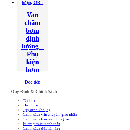
Van
châm
bơm
định
lượng –
Phụ
kiện
bơm
Đọc tiếp
Quy Định & Chính Sách
Tài khoản
Thanh toán
Quy định sử dụng
Chính sách vận chuyển, giao nhận
Chính sách bảo mật thông tin
Phương thức thanh toán
Chính sách đổi/trả hàng