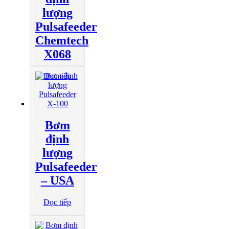
lượng
Pulsafeeder
Chemtech
X068
Đọc tiếp
Bơm
định
lượng
Pulsafeeder
– USA
Đọc tiếp