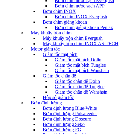
Bơm chìm nước sạch Evergush
Bơm chìm nước sạch APP
Bơm chìm INOX
Bơm chìm INOX Evergush
Bơm chìm giếng khoan
Bơm chìm giếng khoan Pentax
Máy khuấy trộn chìm
Máy khuấy trộn chìm Evergush
Máy khuấy trộn chìm INOX ASITECH
Motor giảm tốc
Giảm tốc mặt bích
Giảm tốc mặt bích Dolin
Giảm tốc mặt bích Tunglee
Giảm tốc mặt bích Wanshsin
Giảm tốc chân đế
Giảm tốc chân đế Dolin
Giảm tốc chân đế Tunglee
Giảm tốc chân đế Wanshsin
Hộp số giảm tốc
Bơm định lượng
Bơm định lượng Blue-White
Bơm định lượng Pulsafeeder
Bơm định lượng Doseuro
Bơm định lượng Seko
Bơm định lượng FG