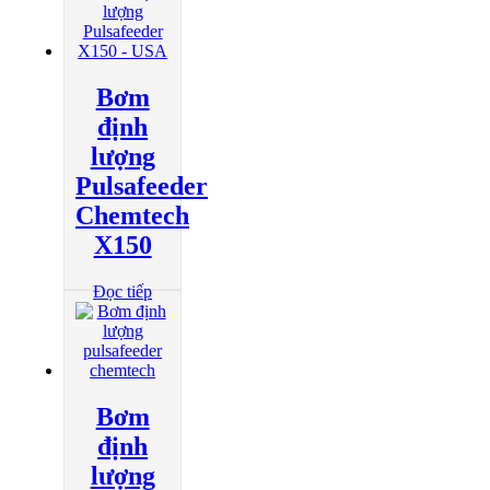
Bơm
định
lượng
Pulsafeeder
Chemtech
X150
Đọc tiếp
Bơm
định
lượng