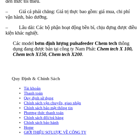
đến mức tối thiểu.
– Giá cả phải chăng: Giá trị thực bao gồm: giá mua, chi phí
vận hành, bảo dưỡng.
– Lâu dài: Các bộ phận hoạt động bền bỉ, chịu đựng được điều
kiện khác nghiệt.
Các model
bơm định lượng pulsafeeder Chem tech
thông
dụng đang được bán tại công ty Nam Phát:
Chem tech X 100,
Chem tech X150, Chem tech X200
.
Quy Định & Chính Sách
Tài khoản
Thanh toán
Quy định sử dụng
Chính sách vận chuyển, giao nhận
Chính sách bảo mật thông tin
Phương thức thanh toán
Chính sách đổi/trả hàng
Chính sách bảo hành
Home
GIỚI THIỆU SƠ LƯỢC VỀ CÔNG TY