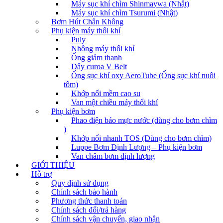
Máy sục khí chìm Shinmaywa (Nhật)
Máy sục khí chìm Tsurumi (Nhật)
Bơm Hút Chân Không
Phụ kiện máy thổi khí
Puly
Nhông máy thổi khí
Ống giảm thanh
Dây curoa V Belt
Ống sục khí oxy AeroTube (Ống sục khí nuôi
tôm)
Khớp nối mềm cao su
Van một chiều máy thổi khí
Phụ kiện bơm
Phao điện báo mực nước (dùng cho bơm chìm
)
Khớp nối nhanh TOS (Dùng cho bơm chìm)
Luppe Bơm Định Lượng – Phụ kiện bơm
Van châm bơm định lượng
GIỚI THIỆU
Hỗ trợ
Quy định sử dụng
Chính sách bảo hành
Phương thức thanh toán
Chính sách đổi/trả hàng
Chính sách vận chuyển, giao nhận