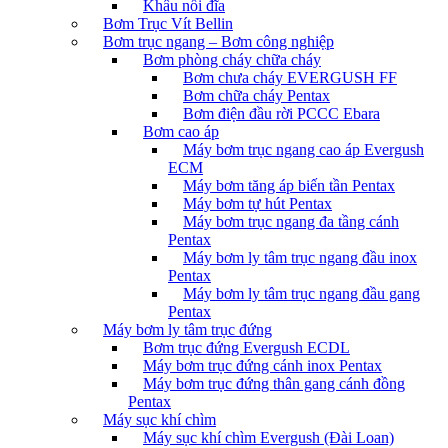
Khâu nối đĩa
Bơm Trục Vít Bellin
Bơm trục ngang – Bơm công nghiệp
Bơm phòng cháy chữa cháy
Bơm chưa cháy EVERGUSH FF
Bơm chữa cháy Pentax
Bơm điện đầu rời PCCC Ebara
Bơm cao áp
Máy bơm trục ngang cao áp Evergush
ECM
Máy bơm tăng áp biến tần Pentax
Máy bơm tự hút Pentax
Máy bơm trục ngang đa tầng cánh
Pentax
Máy bơm ly tâm trục ngang đầu inox
Pentax
Máy bơm ly tâm trục ngang đầu gang
Pentax
Máy bơm ly tâm trục đứng
Bơm trục đứng Evergush ECDL
Máy bơm trục đứng cánh inox Pentax
Máy bơm trục đứng thân gang cánh đồng
Pentax
Máy sục khí chìm
Máy sục khí chìm Evergush (Đài Loan)