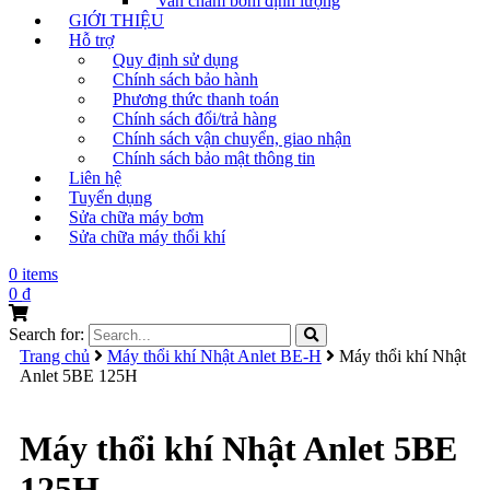
Van châm bơm định lượng
GIỚI THIỆU
Hỗ trợ
Quy định sử dụng
Chính sách bảo hành
Phương thức thanh toán
Chính sách đổi/trả hàng
Chính sách vận chuyển, giao nhận
Chính sách bảo mật thông tin
Liên hệ
Tuyển dụng
Sửa chữa máy bơm
Sửa chữa máy thổi khí
0 items
0
₫
Search for:
Trang chủ
Máy thổi khí Nhật Anlet BE-H
Máy thổi khí Nhật
Anlet 5BE 125H
Máy thổi khí Nhật Anlet 5BE
125H