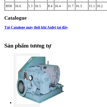
3050
16.6
5.3
16.5
8.4
16.4
11.7
16.3
15.1
16.2
Catalogue
Tải Cataloge máy thổi khí Anlet tại đây
Sản phẩm tương tự