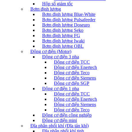
Hộp số giảm tốc
Bơm định lượng
Bơm định lượng Blue-White
Bơm định lượng Pulsafeeder
Bơm định lượng Doseuro
Bơm định lượng Seko
Bơm định lượng FG
Bơm định lượng Iwaki
Bơm định lượng OBL
Động cơ điện (Motor)
Động cơ điện 3 pha
Động cơ điện TCC
Động cơ điện Enertech
Động cơ điện Teco
Động cơ điện Siemens
Động cơ điện SGP
Động cơ điện 1 pha
Động cơ điện TCC
Động cơ điện Enertech
Động cơ điện Siemens
Động cơ điện Teco
Động cơ điện công nghiệp
Động cơ điện mini
Đĩa phân phối khí (Đĩa tán khí)
Đĩa phân phối khí tinh