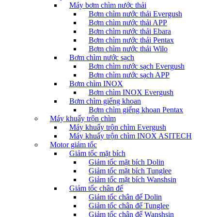
Máy bơm chìm nước thải
Bơm chìm nước thải Evergush
Bơm chìm nước thải APP
Bơm chìm nước thải Ebara
Bơm chìm nước thải Pentax
Bơm chìm nước thải Wilo
Bơm chìm nước sạch
Bơm chìm nước sạch Evergush
Bơm chìm nước sạch APP
Bơm chìm INOX
Bơm chìm INOX Evergush
Bơm chìm giếng khoan
Bơm chìm giếng khoan Pentax
Máy khuấy trộn chìm
Máy khuấy trộn chìm Evergush
Máy khuấy trộn chìm INOX ASITECH
Motor giảm tốc
Giảm tốc mặt bích
Giảm tốc mặt bích Dolin
Giảm tốc mặt bích Tunglee
Giảm tốc mặt bích Wanshsin
Giảm tốc chân đế
Giảm tốc chân đế Dolin
Giảm tốc chân đế Tunglee
Giảm tốc chân đế Wanshsin