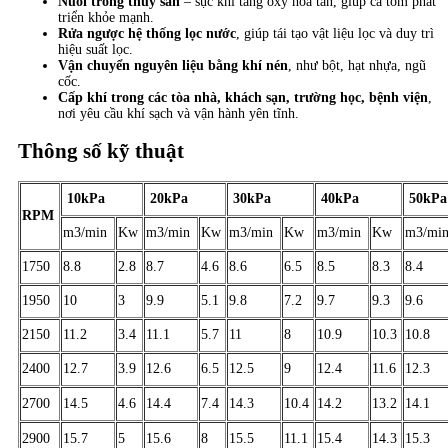
Nuôi trồng thủy sản
– sục khí tăng oxy hòa tan, giúp cá tôm phát
triển khỏe mạnh.
Rửa ngược hệ thống lọc nước
, giúp tái tạo vật liệu lọc và duy trì
hiệu suất lọc.
Vận chuyển nguyên liệu bằng khí nén
, như bột, hạt nhựa, ngũ
cốc.
Cấp khí trong các tòa nhà, khách sạn, trường học, bệnh viện
,
nơi yêu cầu khí sạch và vận hành yên tĩnh.
Thông số kỹ thuật
10kPa
20kPa
30kPa
40kPa
50kP
RPM
m3/min
Kw
m3/min
Kw
m3/min
Kw
m3/min
Kw
m3/mi
1750
8.8
2.8
8.7
4.6
8.6
6.5
8.5
8.3
8.4
1950
10
3
9.9
5.1
9.8
7.2
9.7
9.3
9.6
2150
11.2
3.4
11.1
5.7
11
8
10.9
10.3
10.8
2400
12.7
3.9
12.6
6.5
12.5
9
12.4
11.6
12.3
2700
14.5
4.6
14.4
7.4
14.3
10.4
14.2
13.2
14.1
2900
15.7
5
15.6
8
15.5
11.1
15.4
14.3
15.3