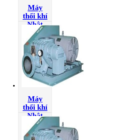
Máy
thổi khí
Nhật
Anlet
5BE
350H
Đọc tiếp
Máy
thổi khí
Nhật
Anlet
5BE