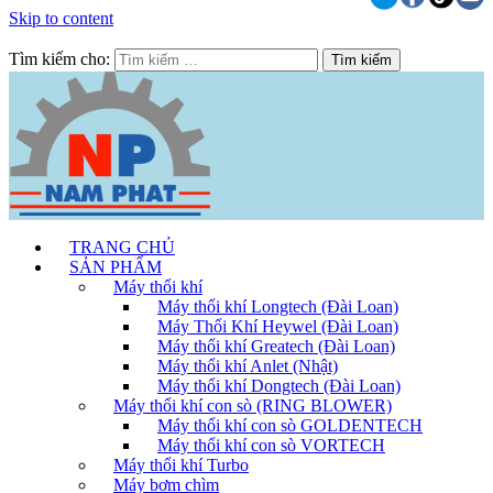
Skip to content
Tìm kiếm cho:
TRANG CHỦ
SẢN PHẨM
Máy thổi khí
Máy thổi khí Longtech (Đài Loan)
Máy Thổi Khí Heywel (Đài Loan)
Máy thổi khí Greatech (Đài Loan)
Máy thổi khí Anlet (Nhật)
Máy thổi khí Dongtech (Đài Loan)
Máy thổi khí con sò (RING BLOWER)
Máy thổi khí con sò GOLDENTECH
Máy thổi khí con sò VORTECH
Máy thổi khí Turbo
Máy bơm chìm