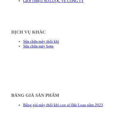
GIỚI THIỆU SƠ LƯỢC VỀ CÔNG TY
DỊCH VỤ KHÁC
Sửa chữa máy thổi khí
Sửa chữa máy bơm
BẢNG GIÁ SẢN PHẨM
Bảng giá máy thổi khí con sò Đài Loan năm 2023