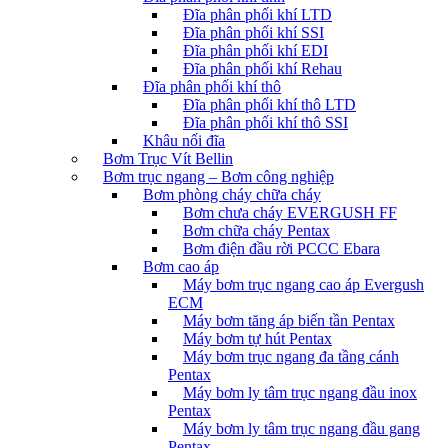
Đĩa phân phối khí LTD
Đĩa phân phối khí SSI
Đĩa phân phối khí EDI
Đĩa phân phối khí Rehau
Đĩa phân phối khí thô
Đĩa phân phối khí thô LTD
Đĩa phân phối khí thô SSI
Khâu nối đĩa
Bơm Trục Vít Bellin
Bơm trục ngang – Bơm công nghiệp
Bơm phòng cháy chữa cháy
Bơm chưa cháy EVERGUSH FF
Bơm chữa cháy Pentax
Bơm điện đầu rời PCCC Ebara
Bơm cao áp
Máy bơm trục ngang cao áp Evergush
ECM
Máy bơm tăng áp biến tần Pentax
Máy bơm tự hút Pentax
Máy bơm trục ngang đa tầng cánh
Pentax
Máy bơm ly tâm trục ngang đầu inox
Pentax
Máy bơm ly tâm trục ngang đầu gang
Pentax