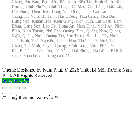
Giang, Bắc Kạn, Bạc Liêu, Bắc Ninh, Bến Tre, Bình Định, Bình
Dương, Bình Phước, Bình Thuận, Cà Mau, Cao Bằng, Đắk Lắk,
Đắk Nông, Điện Biên, Đồng Nai, Đồng Tháp, Gia Lai, Hà
Giang, Hà Nam, Hà Tĩnh, Hải Dương, Hậu Giang, Hòa Bình,
Hưng Yên, Khánh Hòa, Kiên Giang, Kon Tum, Lai Châu, Lâm
Đồng, Lạng Sơn, Lào Cai, Long An, Nam Định, Nghệ An, Ninh
Bình, Ninh Thuận, Phú Thọ, Quảng Bình, Quảng Nam, Quảng
Ngãi, Quảng Ninh, Quảng Trị, Sóc Trăng, Sơn La, Tây Ninh,
Thái Bình, Thái Nguyên, Thanh Hóa, Thừa Thiên Huế, Tiền
Giang, Trà Vinh, Tuyên Quang, Vĩnh Long, Vĩnh Phúc, Yên
Bái, Phú Yên, Cần Thơ, Đà Nẵng, Hải Phòng, Hà Nội, TP HCM
và các khu chế xuất trong cả nước.
Theme Designed by Nam Phat.
© 2026 Thiết Bị Môi Trường Nam
Phát. All Rights Reserved.
0909 096 375
/* Thuỷ them nut zalo vào */