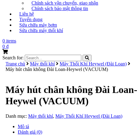
Chính sách vận chuyển, giao nhận
Chính sách bảo mật thông tin
Liên hệ
Tuyển dụng
Sửa chữa máy bơm
Sửa chữa máy thổi khí
0 items
0
₫
Search for:
Trang chủ
Máy thổi khí
Máy Thổi Khí Heywel (Đài Loan)
Máy hút chân không Đài Loan-Heywel (VACUUM)
Máy hút chân không Đài Loan
Heywel (VACUUM)
Danh mục:
Máy thổi khí
,
Máy Thổi Khí Heywel (Đài Loan)
Mô tả
Đánh giá (0)