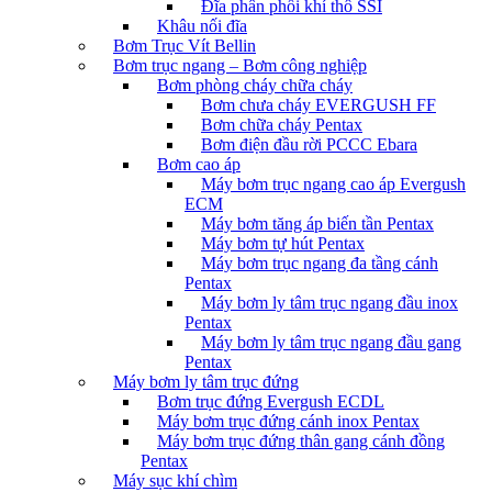
Đĩa phân phối khí thô SSI
Khâu nối đĩa
Bơm Trục Vít Bellin
Bơm trục ngang – Bơm công nghiệp
Bơm phòng cháy chữa cháy
Bơm chưa cháy EVERGUSH FF
Bơm chữa cháy Pentax
Bơm điện đầu rời PCCC Ebara
Bơm cao áp
Máy bơm trục ngang cao áp Evergush
ECM
Máy bơm tăng áp biến tần Pentax
Máy bơm tự hút Pentax
Máy bơm trục ngang đa tầng cánh
Pentax
Máy bơm ly tâm trục ngang đầu inox
Pentax
Máy bơm ly tâm trục ngang đầu gang
Pentax
Máy bơm ly tâm trục đứng
Bơm trục đứng Evergush ECDL
Máy bơm trục đứng cánh inox Pentax
Máy bơm trục đứng thân gang cánh đồng
Pentax
Máy sục khí chìm