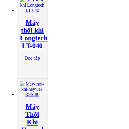
Máy
thổi khí
Longtech
LT-040
Đọc tiếp
Máy
Thổi
Khí