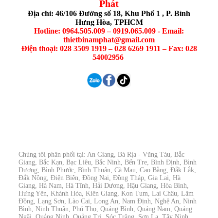
Phát
Địa chỉ: 46/106 Đường số 18, Khu Phố 1 , P. Bình
Hưng Hòa, TPHCM
Hotline: 0964.505.009 – 0919.065.009 - Email:
thietbinamphat@gmail.com
Điện thoại: 028 3509 1919 – 028 6269 1911 – Fax: 028
54002956
Chúng tôi phân phối tại: An Giang, Bà Rịa - Vũng Tàu, Bắc
Giang, Bắc Kạn, Bạc Liêu, Bắc Ninh, Bến Tre, Bình Định, Bình
Dương, Bình Phước, Bình Thuận, Cà Mau, Cao Bằng, Đắk Lắk,
Đắk Nông, Điện Biên, Đồng Nai, Đồng Tháp, Gia Lai, Hà
Giang, Hà Nam, Hà Tĩnh, Hải Dương, Hậu Giang, Hòa Bình,
Hưng Yên, Khánh Hòa, Kiên Giang, Kon Tum, Lai Châu, Lâm
Đồng, Lạng Sơn, Lào Cai, Long An, Nam Định, Nghệ An, Ninh
Bình, Ninh Thuận, Phú Thọ, Quảng Bình, Quảng Nam, Quảng
Ngãi, Quảng Ninh, Quảng Trị, Sóc Trăng, Sơn La, Tây Ninh,