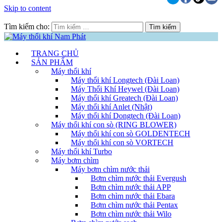
Skip to content
Tìm kiếm cho:
TRANG CHỦ
SẢN PHẨM
Máy thổi khí
Máy thổi khí Longtech (Đài Loan)
Máy Thổi Khí Heywel (Đài Loan)
Máy thổi khí Greatech (Đài Loan)
Máy thổi khí Anlet (Nhật)
Máy thổi khí Dongtech (Đài Loan)
Máy thổi khí con sò (RING BLOWER)
Máy thổi khí con sò GOLDENTECH
Máy thổi khí con sò VORTECH
Máy thổi khí Turbo
Máy bơm chìm
Máy bơm chìm nước thải
Bơm chìm nước thải Evergush
Bơm chìm nước thải APP
Bơm chìm nước thải Ebara
Bơm chìm nước thải Pentax
Bơm chìm nước thải Wilo