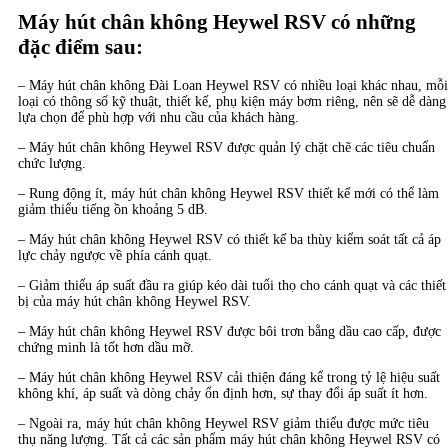
Máy hút chân không Heywel RSV có những
đặc điểm sau:
– Máy hút chân không Đài Loan Heywel RSV có nhiều loại khác nhau, mỗi
loại có thông số kỹ thuật, thiết kế, phụ kiện máy bơm riêng, nên sẽ dễ dàng
lựa chọn để phù hợp với nhu cầu của khách hàng.
– Máy hút chân không Heywel RSV được quản lý chặt chẽ các tiêu chuẩn
chức lượng.
– Rung động ít, máy hút chân không Heywel RSV thiết kế mới có thể làm
giảm thiểu tiếng ồn khoảng 5 dB.
– Máy hút chân không Heywel RSV có thiết kế ba thùy kiểm soát tất cả áp
lực chảy ngược về phía cánh quạt.
– Giảm thiểu áp suất đầu ra giúp kéo dài tuổi thọ cho cánh quạt và các thiết
bị của máy hút chân không Heywel RSV.
– Máy hút chân không Heywel RSV được bôi trơn bằng dầu cao cấp, được
chứng minh là tốt hơn dầu mỡ.
– Máy hút chân không Heywel RSV cải thiện đáng kể trong tỷ lệ hiệu suất
không khí, áp suất và dòng chảy ổn định hơn, sự thay đổi áp suất ít hơn.
– Ngoài ra, máy hút chân không Heywel RSV giảm thiểu được mức tiêu
thụ năng lượng. Tất cả các sản phẩm máy hút chân không Heywel RSV có