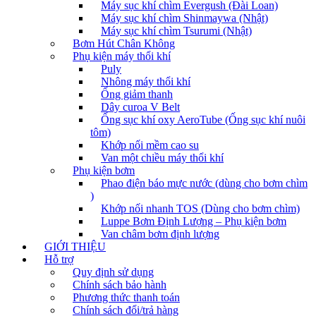
Máy sục khí chìm Evergush (Đài Loan)
Máy sục khí chìm Shinmaywa (Nhật)
Máy sục khí chìm Tsurumi (Nhật)
Bơm Hút Chân Không
Phụ kiện máy thổi khí
Puly
Nhông máy thổi khí
Ống giảm thanh
Dây curoa V Belt
Ống sục khí oxy AeroTube (Ống sục khí nuôi
tôm)
Khớp nối mềm cao su
Van một chiều máy thổi khí
Phụ kiện bơm
Phao điện báo mực nước (dùng cho bơm chìm
)
Khớp nối nhanh TOS (Dùng cho bơm chìm)
Luppe Bơm Định Lượng – Phụ kiện bơm
Van châm bơm định lượng
GIỚI THIỆU
Hỗ trợ
Quy định sử dụng
Chính sách bảo hành
Phương thức thanh toán
Chính sách đổi/trả hàng