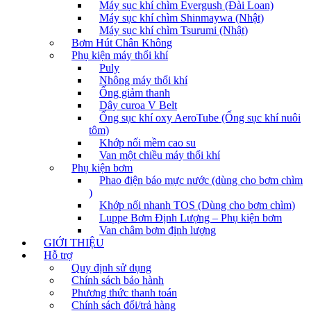
Máy sục khí chìm Evergush (Đài Loan)
Máy sục khí chìm Shinmaywa (Nhật)
Máy sục khí chìm Tsurumi (Nhật)
Bơm Hút Chân Không
Phụ kiện máy thổi khí
Puly
Nhông máy thổi khí
Ống giảm thanh
Dây curoa V Belt
Ống sục khí oxy AeroTube (Ống sục khí nuôi
tôm)
Khớp nối mềm cao su
Van một chiều máy thổi khí
Phụ kiện bơm
Phao điện báo mực nước (dùng cho bơm chìm
)
Khớp nối nhanh TOS (Dùng cho bơm chìm)
Luppe Bơm Định Lượng – Phụ kiện bơm
Van châm bơm định lượng
GIỚI THIỆU
Hỗ trợ
Quy định sử dụng
Chính sách bảo hành
Phương thức thanh toán
Chính sách đổi/trả hàng