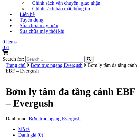
Chính sách vận chuyển, giao nhận
Chính sách bảo mật thông tin
Liên hệ
Tuyển dụng
Sửa chữa máy bơm
Sửa chữa máy thổi khí
0 items
0
₫
Search for:
Trang chủ
Bơm trục ngang Evergush
Bơm ly tâm đa tầng cánh
EBF – Evergush
Bơm ly tâm đa tầng cánh EBF
– Evergush
Danh mục:
Bơm trục ngang Evergush
Mô tả
Đánh giá (0)