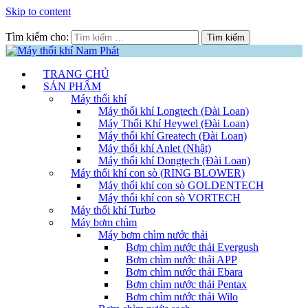
Skip to content
Tìm kiếm cho:
TRANG CHỦ
SẢN PHẨM
Máy thổi khí
Máy thổi khí Longtech (Đài Loan)
Máy Thổi Khí Heywel (Đài Loan)
Máy thổi khí Greatech (Đài Loan)
Máy thổi khí Anlet (Nhật)
Máy thổi khí Dongtech (Đài Loan)
Máy thổi khí con sò (RING BLOWER)
Máy thổi khí con sò GOLDENTECH
Máy thổi khí con sò VORTECH
Máy thổi khí Turbo
Máy bơm chìm
Máy bơm chìm nước thải
Bơm chìm nước thải Evergush
Bơm chìm nước thải APP
Bơm chìm nước thải Ebara
Bơm chìm nước thải Pentax
Bơm chìm nước thải Wilo