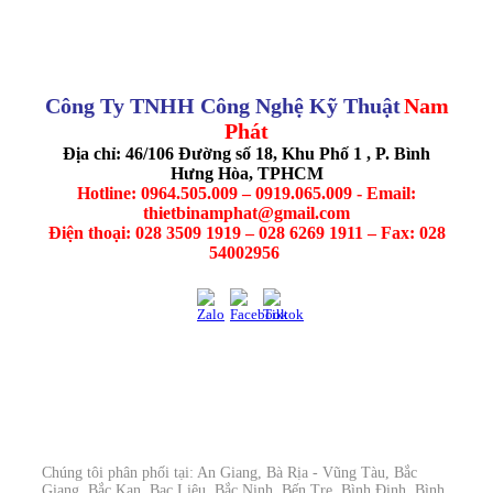
Công Ty TNHH Công Nghệ Kỹ Thuật
Nam
Phát
Địa chỉ: 46/106 Đường số 18, Khu Phố 1 , P. Bình
Hưng Hòa, TPHCM
Hotline: 0964.505.009 – 0919.065.009 - Email:
thietbinamphat@gmail.com
Điện thoại: 028 3509 1919 – 028 6269 1911 – Fax: 028
54002956
Chúng tôi phân phối tại: An Giang, Bà Rịa - Vũng Tàu, Bắc
Giang, Bắc Kạn, Bạc Liêu, Bắc Ninh, Bến Tre, Bình Định, Bình