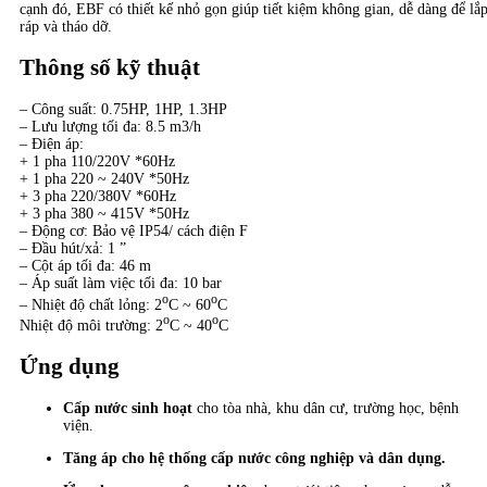
cạnh đó, EBF có thiết kế nhỏ gọn giúp tiết kiệm không gian, dễ dàng để lắ
ráp và tháo dỡ.
Thông số kỹ thuật
– Công suất: 0.75HP, 1HP, 1.3HP
– Lưu lượng tối đa: 8.5 m3/h
– Điện áp:
+ 1 pha 110/220V *60Hz
+ 1 pha 220 ~ 240V *50Hz
+ 3 pha 220/380V *60Hz
+ 3 pha 380 ~ 415V *50Hz
– Động cơ: Bảo vệ IP54/ cách điện F
– Đầu hút/xả: 1 ”
– Cột áp tối đa: 46 m
– Áp suất làm việc tối đa: 10 bar
o
o
– Nhiệt độ chất lỏng: 2
C ~ 60
C
o
o
Nhiệt độ môi trường: 2
C ~ 40
C
Ứng dụng
Cấp nước sinh hoạt
cho tòa nhà, khu dân cư, trường học, bệnh
viện.
Tăng áp cho hệ thống cấp nước công nghiệp và dân dụng.