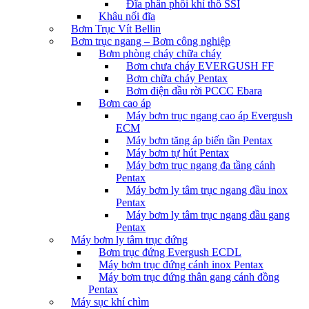
Đĩa phân phối khí thô SSI
Khâu nối đĩa
Bơm Trục Vít Bellin
Bơm trục ngang – Bơm công nghiệp
Bơm phòng cháy chữa cháy
Bơm chưa cháy EVERGUSH FF
Bơm chữa cháy Pentax
Bơm điện đầu rời PCCC Ebara
Bơm cao áp
Máy bơm trục ngang cao áp Evergush
ECM
Máy bơm tăng áp biến tần Pentax
Máy bơm tự hút Pentax
Máy bơm trục ngang đa tầng cánh
Pentax
Máy bơm ly tâm trục ngang đầu inox
Pentax
Máy bơm ly tâm trục ngang đầu gang
Pentax
Máy bơm ly tâm trục đứng
Bơm trục đứng Evergush ECDL
Máy bơm trục đứng cánh inox Pentax
Máy bơm trục đứng thân gang cánh đồng
Pentax
Máy sục khí chìm