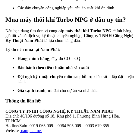
Các dây chuyền công nghiệp yêu cầu áp suất khí ổn định
Mua máy thổi khí Turbo NPG ở đâu uy tín?
Nếu bạn đang tìm đơn vị cung cấp
máy thổi khí Turbo NPG
chính hãng,
giá tốt và có dịch vụ kỹ thuật chuyên nghiệp,
Công ty TNHH Công Nghệ
Kỹ Thuật Nam Phát
là lựa chọn hàng đầu.
Lý do nên mua tại Nam Phát:
Hàng chính hãng
, đầy đủ CO – CQ
Bảo hành theo tiêu chuẩn nhà sản xuất
Đội ngũ kỹ thuật chuyên môn cao
, hỗ trợ khảo sát – lắp đặt – vận
hành
Giá cạnh tranh
, ưu đãi cho dự án và nhà thầu
Thông tin liên hệ:
CÔNG TY TNHH CÔNG NGHỆ KỸ THUẬT NAM PHÁT
Địa chỉ: 46/106 đường số 18, Khu phố 1, Phường Bình Hưng Hòa,
TP.HCM
Hotline/Zalo: 0919 065 009 – 0964 505 009 – 0903 679 355
Website:
namphat.net