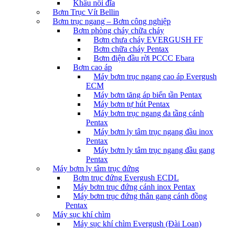
Khâu nối đĩa
Bơm Trục Vít Bellin
Bơm trục ngang – Bơm công nghiệp
Bơm phòng cháy chữa cháy
Bơm chưa cháy EVERGUSH FF
Bơm chữa cháy Pentax
Bơm điện đầu rời PCCC Ebara
Bơm cao áp
Máy bơm trục ngang cao áp Evergush
ECM
Máy bơm tăng áp biến tần Pentax
Máy bơm tự hút Pentax
Máy bơm trục ngang đa tầng cánh
Pentax
Máy bơm ly tâm trục ngang đầu inox
Pentax
Máy bơm ly tâm trục ngang đầu gang
Pentax
Máy bơm ly tâm trục đứng
Bơm trục đứng Evergush ECDL
Máy bơm trục đứng cánh inox Pentax
Máy bơm trục đứng thân gang cánh đồng
Pentax
Máy sục khí chìm
Máy sục khí chìm Evergush (Đài Loan)