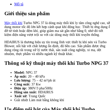
Mô tả
Giới thiệu sản phẩm
Máy thổi khí
Turbo NPG 37 là dòng máy thổi khí ly tâm công nghệ cao, sử
dụng motor tốc độ lớn kết hợp cánh quạt khí động học. Thiết bị ứng dụng 
đỡ từ tính hoặc đệm khí, giúp giảm ma sát gần như bằng 0, nhờ đó tiết
kiệm điện năng vượt trội so với các dòng máy thổi khí truyền thống.
HDAIRUS là thương hiệu uy tín trong lĩnh vực thiết bị khí nén và Turbo
Blower, nổi bật với chất lượng ổn định, độ bền cao. Sản phẩm được ứng
dụng rộng rãi trong xử lý nước thải, sản xuất công nghiệp, xi mạ, dệt
nhuộm, thực phẩm và nhiều ngành kỹ thuật khác.
Thông số kỹ thuật máy thổi khí Turbo NPG 37
Model:
NPG 37
Áp suất:
20 – 40 kPa
Lưu lượng:
75 – 42 m³/ph út
Công suất:
37 Kw
Điện áp:
380V/3 pha/50Hz
Hãng sản xuất:
HDAIRUS
Xuất xứ:
Trung Quốc
Giải nhiệt Làm mát bằng không khí
Ưu điểm nổi bật của Máy thổi khí Turbo