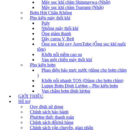
Máy sục khí chìm Shinmaywa (Nhật)
Máy sục khí chìm Tsurumi (Nhật)
Bơm Hút Chân Không
Phụ kiện máy thổi khí
Puly
Nhông máy thổi khí
Ống giảm thanh
Dây curoa V Belt
Ống sục khí oxy AeroTube (Ống sục khí nuôi
tôm)
Khớp nối mềm cao su
Van một chiều máy thổi khí
Phụ kiện bơm
Phao điện báo mực nước (dùng cho bơm chìm
)
Khớp nối nhanh TOS (Dùng cho bơm chìm)
Luppe Bơm Định Lượng – Phụ kiện bơm
Van châm bơm định lượng
GIỚI THIỆU
Hỗ trợ
Quy định sử dụng
Chính sách bảo hành
Phương thức thanh toán
Chính sách đổi/trả hàng
Chính sách vận chuyển, giao nhận