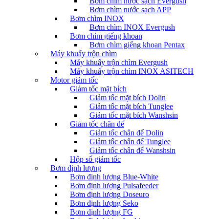
Bơm chìm nước sạch Evergush
Bơm chìm nước sạch APP
Bơm chìm INOX
Bơm chìm INOX Evergush
Bơm chìm giếng khoan
Bơm chìm giếng khoan Pentax
Máy khuấy trộn chìm
Máy khuấy trộn chìm Evergush
Máy khuấy trộn chìm INOX ASITECH
Motor giảm tốc
Giảm tốc mặt bích
Giảm tốc mặt bích Dolin
Giảm tốc mặt bích Tunglee
Giảm tốc mặt bích Wanshsin
Giảm tốc chân đế
Giảm tốc chân đế Dolin
Giảm tốc chân đế Tunglee
Giảm tốc chân đế Wanshsin
Hộp số giảm tốc
Bơm định lượng
Bơm định lượng Blue-White
Bơm định lượng Pulsafeeder
Bơm định lượng Doseuro
Bơm định lượng Seko
Bơm định lượng FG