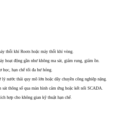
y thổi khí Roots hoặc máy thổi khí vòng.
áy hoạt động gần như không ma sát, giảm rung, giảm ồn.
ơ học, hạn chế tối đa hư hỏng.
ử lý nước thải quy mô lớn hoặc dây chuyền công nghiệp nặng.
ám sát thông số qua màn hình cảm ứng hoặc kết nối SCADA.
ích hợp cho không gian kỹ thuật hạn chế.