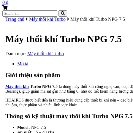
0
₫
Search
for:
Trang chủ
Máy thổi khí Turbo
Máy thổi khí Turbo NPG 7.5
Máy thổi khí Turbo NPG 7.5
Danh mục:
Máy thổi khí Turbo
Mô tả
Giới thiệu sản phẩm
Máy thổi khí
Turbo NPG 7.5
là dòng máy thổi khí công nghệ cao, hoạt độ
Bearing), giúp giảm ma sát gần như bằng 0, nhờ đó tiết kiệm năng lượng đá
HDAIRUS được biết đến là thương hiệu cung cấp thiết bị khí nén – đặc biệt 
nhuộm, thực phẩm và nhiều lĩnh vực khác.
Thông số kỹ thuật máy thổi khí Turbo NPG 7.5
Model:
NPG 7.5
Áp suất:
15 – 40 kPa