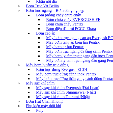
Khâu nối đĩa
Bơm Trục Vít Bellin
Bơm trục ngang – Bơm công nghiệp
Bơm phòng cháy chữa cháy
Bơm chưa cháy EVERGUSH FF
Bơm chữa cháy Pentax
Bơm điện đầu rời PCCC Ebara
Bơm cao áp
Máy bơm trục ngang cao áp Evergush 
Máy bơm tăng áp biến tần Pentax
Máy bơm tự hút Pentax
Máy bơm trục ngang đa tầng cánh Pentax
Máy bơm ly tâm trục ngang đầu inox Pen
Máy bơm ly tâm trục ngang đầu gang Pen
Máy bơm ly tâm trục đứng
Bơm trục đứng Evergush ECDL
Máy bơm trục đứng cánh inox Pentax
Máy bơm trục đứng thân gang cánh đồng Penta
Máy sục khí chìm
Máy sục khí chìm Evergush (Đài Loan)
Máy sục khí chìm Shinmaywa (Nhật)
Máy sục khí chìm Tsurumi (Nhật)
Bơm Hút Chân Không
Phụ kiện máy thổi khí
Puly