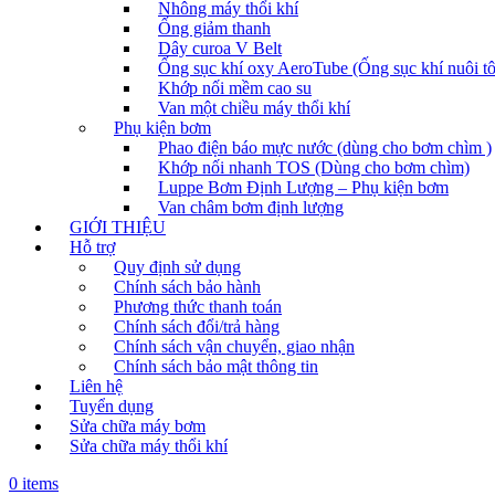
Nhông máy thổi khí
Ống giảm thanh
Dây curoa V Belt
Ống sục khí oxy AeroTube (Ống sục khí nuôi t
Khớp nối mềm cao su
Van một chiều máy thổi khí
Phụ kiện bơm
Phao điện báo mực nước (dùng cho bơm chìm )
Khớp nối nhanh TOS (Dùng cho bơm chìm)
Luppe Bơm Định Lượng – Phụ kiện bơm
Van châm bơm định lượng
GIỚI THIỆU
Hỗ trợ
Quy định sử dụng
Chính sách bảo hành
Phương thức thanh toán
Chính sách đổi/trả hàng
Chính sách vận chuyển, giao nhận
Chính sách bảo mật thông tin
Liên hệ
Tuyển dụng
Sửa chữa máy bơm
Sửa chữa máy thổi khí
0 items