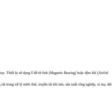
học. Thiết bị sử dụng ổ đỡ từ tính (Magnetic Bearing) hoặc đệm khí (Airfoil
i trong xử lý nước thải, truyền tải khí nén, sản xuất công nghiệp, xi mạ, dệt