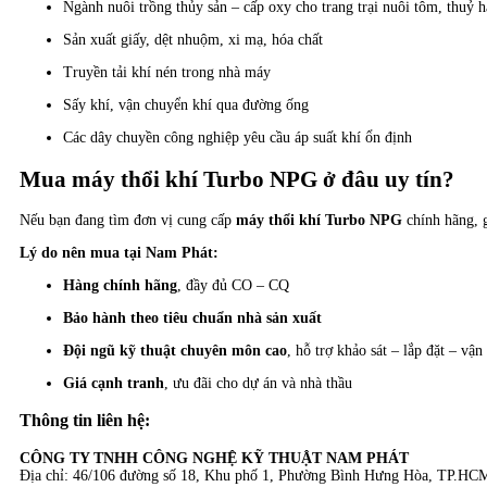
Ngành nuôi trồng thủy sản – cấp oxy cho trang trại nuôi tôm, thuỷ h
Sản xuất giấy, dệt nhuộm, xi mạ, hóa chất
Truyền tải khí nén trong nhà máy
Sấy khí, vận chuyển khí qua đường ống
Các dây chuyền công nghiệp yêu cầu áp suất khí ổn định
Mua máy thổi khí Turbo NPG ở đâu uy tín?
Nếu bạn đang tìm đơn vị cung cấp
máy thổi khí Turbo NPG
chính hãng, g
Lý do nên mua tại Nam Phát:
Hàng chính hãng
, đầy đủ CO – CQ
Bảo hành theo tiêu chuẩn nhà sản xuất
Đội ngũ kỹ thuật chuyên môn cao
, hỗ trợ khảo sát – lắp đặt – vận
Giá cạnh tranh
, ưu đãi cho dự án và nhà thầu
Thông tin liên hệ:
CÔNG TY TNHH CÔNG NGHỆ KỸ THUẬT NAM PHÁT
Địa chỉ: 46/106 đường số 18, Khu phố 1, Phường Bình Hưng Hòa, TP.HC