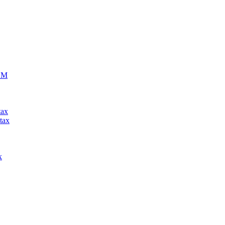
ECM
tax
tax
x