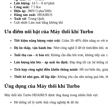
Lưu lượng:
14.5 – 8 m³/phút
Công suất:
7.5 Kw
Điện áp:
380V/3 pha/50Hz
Hãng sản xuất:
HDAIRUS
Xuất xứ:
Trung Quốc
Giải nhiệt Làm mát bằng không khí
Ưu điểm nổi bật của Máy thổi khí Turbo
Tiết kiệm năng lượng vượt trội:
Giảm 20–40% điện năng so với má
Độ ồn thấp, vận hành êm:
Nhờ công nghệ ổ đỡ từ tính/đệm khí, m
Tuổi thọ cao – ít bảo trì:
Không cần dầu bôi trơn, không tiếp xúc c
Lưu lượng khí lớn – áp suất ổn định:
Đáp ứng tốt các hệ thống x
Tích hợp công nghệ điều khiển thông minh:
Hỗ trợ biến tần, gi
Thiết kế nhỏ gọn, dễ lắp đặt:
Không yêu cầu nền móng quá lớn, th
Ứng dụng của Máy thổi khí Turbo
Máy thổi khí Turbo HDAIRUS được ứng dụng trong nhiều lĩnh vực:
Hệ thống xử lý nước thải công nghiệp & đô thị