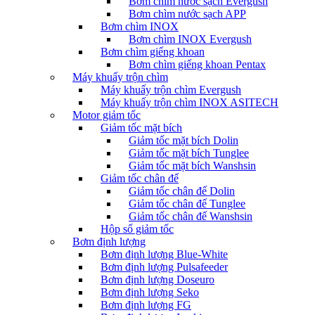
Bơm chìm nước sạch Evergush
Bơm chìm nước sạch APP
Bơm chìm INOX
Bơm chìm INOX Evergush
Bơm chìm giếng khoan
Bơm chìm giếng khoan Pentax
Máy khuấy trộn chìm
Máy khuấy trộn chìm Evergush
Máy khuấy trộn chìm INOX ASITECH
Motor giảm tốc
Giảm tốc mặt bích
Giảm tốc mặt bích Dolin
Giảm tốc mặt bích Tunglee
Giảm tốc mặt bích Wanshsin
Giảm tốc chân đế
Giảm tốc chân đế Dolin
Giảm tốc chân đế Tunglee
Giảm tốc chân đế Wanshsin
Hộp số giảm tốc
Bơm định lượng
Bơm định lượng Blue-White
Bơm định lượng Pulsafeeder
Bơm định lượng Doseuro
Bơm định lượng Seko
Bơm định lượng FG