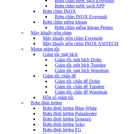
Bơm chìm nước sạch Evergush
Bơm chìm nước sạch APP
Bơm chìm INOX
Bơm chìm INOX Evergush
Bơm chìm giếng khoan
Bơm chìm giếng khoan Pentax
Máy khuấy trộn chìm
Máy khuấy trộn chìm Evergush
Máy khuấy trộn chìm INOX ASITECH
Motor giảm tốc
Giảm tốc mặt bích
Giảm tốc mặt bích Dolin
Giảm tốc mặt bích Tunglee
Giảm tốc mặt bích Wanshsin
Giảm tốc chân đế
Giảm tốc chân đế Dolin
Giảm tốc chân đế Tunglee
Giảm tốc chân đế Wanshsin
Hộp số giảm tốc
Bơm định lượng
Bơm định lượng Blue-White
Bơm định lượng Pulsafeeder
Bơm định lượng Doseuro
Bơm định lượng Seko
Bơm định lượng FG