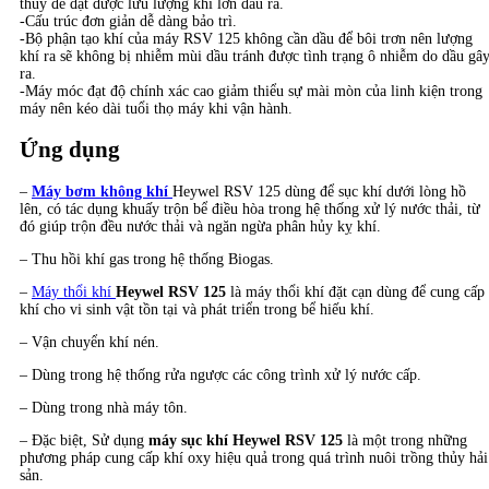
thùy để đạt được lưu lượng khí lớn đầu ra.
-Cấu trúc đơn giản dễ dàng bảo trì.
-Bộ phận tạo khí của máy RSV 125 không cần dầu để bôi trơn nên lượng
khí ra sẽ không bị nhiễm mùi dầu tránh được tình trạng ô nhiễm do dầu gâ
ra.
-Máy móc đạt độ chính xác cao giảm thiểu sự mài mòn của linh kiện trong
máy nên kéo dài tuổi thọ máy khi vận hành.
Ứng dụng
–
Máy bơm không khí
Heywel RSV 125 dùng để sục khí dưới lòng hồ
lên, có tác dụng khuấy trộn bể điều hòa trong hệ thống xử lý nước thải, từ
đó giúp trộn đều nước thải và ngăn ngừa phân hủy kỵ khí.
– Thu hồi khí gas trong hệ thống Biogas.
–
Máy thổi khí
Heywel RSV 125
là máy thổi khí đặt cạn dùng để cung cấp
khí cho vi sinh vật tồn tại và phát triển trong bể hiếu khí.
– Vận chuyển khí nén.
– Dùng trong hệ thống rửa ngược các công trình xử lý nước cấp.
– Dùng trong nhà máy tôn.
– Đặc biệt, Sử dụng
máy sục khí Heywel RSV 125
là một trong những
phương pháp cung cấp khí oxy hiệu quả trong quá trình nuôi trồng thủy hải
sản.