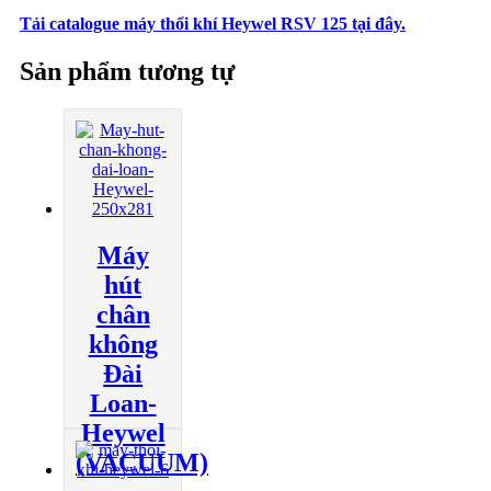
Tải catalogue máy thổi khí Heywel RSV 125 tại đây.
Sản phẩm tương tự
Máy
hút
chân
không
Đài
Loan-
Heywel
(VACUUM)