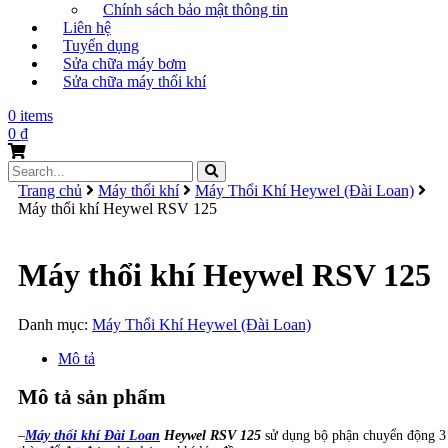
Chính sách bảo mật thông tin
Liên hệ
Tuyển dụng
Sửa chữa máy bơm
Sửa chữa máy thổi khí
0 items
0
₫
Search
for:
Trang chủ
Máy thổi khí
Máy Thổi Khí Heywel (Đài Loan)
Máy thổi khí Heywel RSV 125
Máy thổi khí Heywel RSV 125
Danh mục:
Máy Thổi Khí Heywel (Đài Loan)
Mô tả
Mô tả sản phẩm
–
Máy thổi khí Đài Loan
Heywel RSV 125
sử dụng bộ phận chuyển động 3