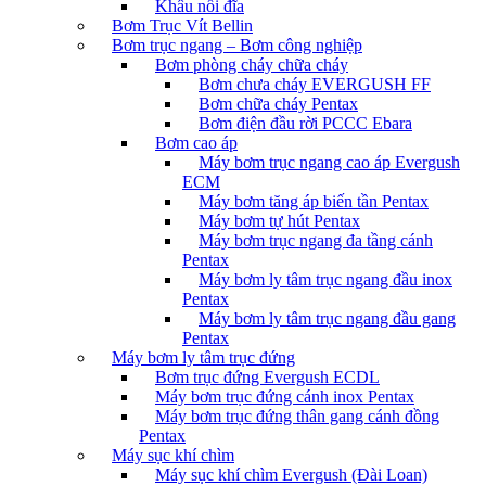
Khâu nối đĩa
Bơm Trục Vít Bellin
Bơm trục ngang – Bơm công nghiệp
Bơm phòng cháy chữa cháy
Bơm chưa cháy EVERGUSH FF
Bơm chữa cháy Pentax
Bơm điện đầu rời PCCC Ebara
Bơm cao áp
Máy bơm trục ngang cao áp Evergush
ECM
Máy bơm tăng áp biến tần Pentax
Máy bơm tự hút Pentax
Máy bơm trục ngang đa tầng cánh
Pentax
Máy bơm ly tâm trục ngang đầu inox
Pentax
Máy bơm ly tâm trục ngang đầu gang
Pentax
Máy bơm ly tâm trục đứng
Bơm trục đứng Evergush ECDL
Máy bơm trục đứng cánh inox Pentax
Máy bơm trục đứng thân gang cánh đồng
Pentax
Máy sục khí chìm
Máy sục khí chìm Evergush (Đài Loan)