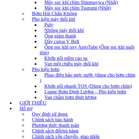
Máy sục khí chìm Shinmaywa (Nhật)
Máy sục khí chìm Tsurumi (Nhật)
Bơm Hút Chân Không
Phụ kiện máy thổi khí
Puly
Nhông máy thổi khí
Ống giảm thanh
Dây curoa V Belt
Ống sục khí oxy AeroTube (Ống sục khí nuôi
tôm)
Khớp nối mềm cao su
Van một chiều máy thổi khí
Phụ kiện bơm
Phao điện báo mực nước (dùng cho bơm chìm
)
Khớp nối nhanh TOS (Dùng cho bơm chìm)
Luppe Bơm Định Lượng – Phụ kiện bơm
Van châm bơm định lượng
GIỚI THIỆU
Hỗ trợ
Quy định sử dụng
Chính sách bảo hành
Phương thức thanh toán
Chính sách đổi/trả hàng
Chính sách vận chuyển, giao nhận