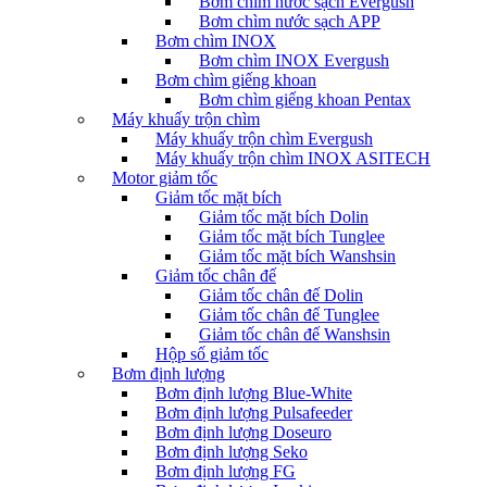
Bơm chìm nước sạch Evergush
Bơm chìm nước sạch APP
Bơm chìm INOX
Bơm chìm INOX Evergush
Bơm chìm giếng khoan
Bơm chìm giếng khoan Pentax
Máy khuấy trộn chìm
Máy khuấy trộn chìm Evergush
Máy khuấy trộn chìm INOX ASITECH
Motor giảm tốc
Giảm tốc mặt bích
Giảm tốc mặt bích Dolin
Giảm tốc mặt bích Tunglee
Giảm tốc mặt bích Wanshsin
Giảm tốc chân đế
Giảm tốc chân đế Dolin
Giảm tốc chân đế Tunglee
Giảm tốc chân đế Wanshsin
Hộp số giảm tốc
Bơm định lượng
Bơm định lượng Blue-White
Bơm định lượng Pulsafeeder
Bơm định lượng Doseuro
Bơm định lượng Seko
Bơm định lượng FG