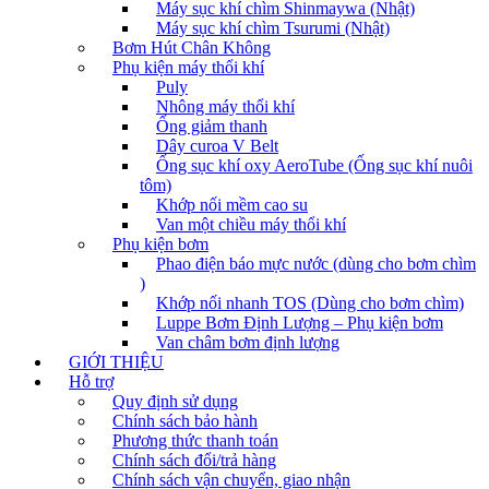
Máy sục khí chìm Shinmaywa (Nhật)
Máy sục khí chìm Tsurumi (Nhật)
Bơm Hút Chân Không
Phụ kiện máy thổi khí
Puly
Nhông máy thổi khí
Ống giảm thanh
Dây curoa V Belt
Ống sục khí oxy AeroTube (Ống sục khí nuôi
tôm)
Khớp nối mềm cao su
Van một chiều máy thổi khí
Phụ kiện bơm
Phao điện báo mực nước (dùng cho bơm chìm
)
Khớp nối nhanh TOS (Dùng cho bơm chìm)
Luppe Bơm Định Lượng – Phụ kiện bơm
Van châm bơm định lượng
GIỚI THIỆU
Hỗ trợ
Quy định sử dụng
Chính sách bảo hành
Phương thức thanh toán
Chính sách đổi/trả hàng
Chính sách vận chuyển, giao nhận