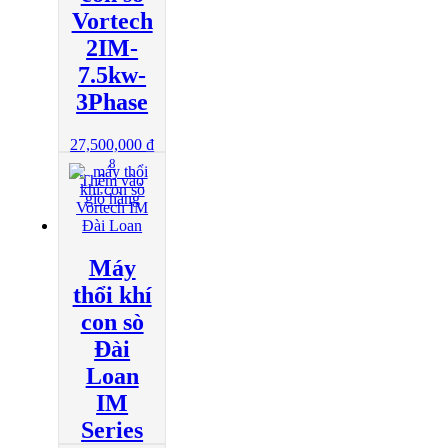
Vortech
2IM-
7.5kw-
3Phase
27,500,000
₫
8
Thêm vào
giỏ hàng
Máy
thổi khí
con sò
Đài
Loan
IM
Series