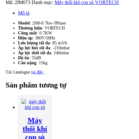
khí
Mã:
2IM073
Danh mục:
Máy thổi khí con sò VORTECH
con
sò
Mô tả
Vortech
2IM-
Model
: 2IM-0.7kw-3Phase
0.7kw-
Thương hiệu
: VORTECH
Công suất
: 0.7KW
3Phase
Điện áp
: 380V/50Hz
số
Lưu lượng tối đa
: 85 m3/h
lượng
Áp lực hút tối đa
: -210mbar
Áp lực thổi tối đa
: 240mbar
Độ ồn
: 55dB
Cân nặng
: 15kg
Tải Catalogue
tại đây
Sản phẩm tương tự
Máy
thổi khí
con sò