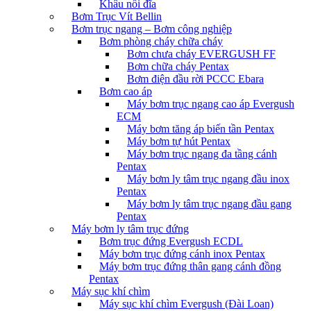
Khâu nối đĩa
Bơm Trục Vít Bellin
Bơm trục ngang – Bơm công nghiệp
Bơm phòng cháy chữa cháy
Bơm chưa cháy EVERGUSH FF
Bơm chữa cháy Pentax
Bơm điện đầu rời PCCC Ebara
Bơm cao áp
Máy bơm trục ngang cao áp Evergush
ECM
Máy bơm tăng áp biến tần Pentax
Máy bơm tự hút Pentax
Máy bơm trục ngang đa tầng cánh
Pentax
Máy bơm ly tâm trục ngang đầu inox
Pentax
Máy bơm ly tâm trục ngang đầu gang
Pentax
Máy bơm ly tâm trục đứng
Bơm trục đứng Evergush ECDL
Máy bơm trục đứng cánh inox Pentax
Máy bơm trục đứng thân gang cánh đồng
Pentax
Máy sục khí chìm
Máy sục khí chìm Evergush (Đài Loan)