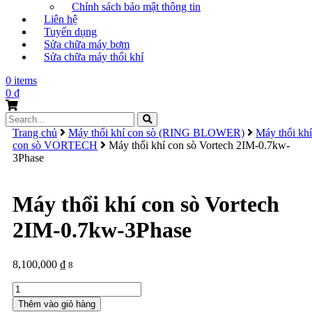
Chính sách bảo mật thông tin
Liên hệ
Tuyển dụng
Sửa chữa máy bơm
Sửa chữa máy thổi khí
0 items
0
₫
Search
for:
Trang chủ
Máy thổi khí con sò (RING BLOWER)
Máy thổi khí
con sò VORTECH
Máy thổi khí con sò Vortech 2IM-0.7kw-
3Phase
Máy thổi khí con sò Vortech
2IM-0.7kw-3Phase
8,100,000
₫
8
Máy
thổi
Thêm vào giỏ hàng