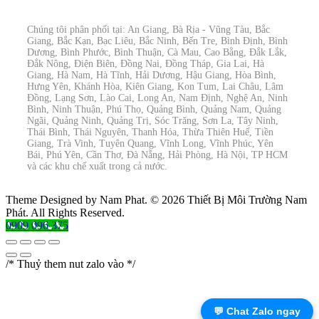
Chúng tôi phân phối tại: An Giang, Bà Rịa - Vũng Tàu, Bắc
Giang, Bắc Kạn, Bạc Liêu, Bắc Ninh, Bến Tre, Bình Định, Bình
Dương, Bình Phước, Bình Thuận, Cà Mau, Cao Bằng, Đắk Lắk,
Đắk Nông, Điện Biên, Đồng Nai, Đồng Tháp, Gia Lai, Hà
Giang, Hà Nam, Hà Tĩnh, Hải Dương, Hậu Giang, Hòa Bình,
Hưng Yên, Khánh Hòa, Kiên Giang, Kon Tum, Lai Châu, Lâm
Đồng, Lạng Sơn, Lào Cai, Long An, Nam Định, Nghệ An, Ninh
Bình, Ninh Thuận, Phú Thọ, Quảng Bình, Quảng Nam, Quảng
Ngãi, Quảng Ninh, Quảng Trị, Sóc Trăng, Sơn La, Tây Ninh,
Thái Bình, Thái Nguyên, Thanh Hóa, Thừa Thiên Huế, Tiền
Giang, Trà Vinh, Tuyên Quang, Vĩnh Long, Vĩnh Phúc, Yên
Bái, Phú Yên, Cần Thơ, Đà Nẵng, Hải Phòng, Hà Nội, TP HCM
và các khu chế xuất trong cả nước.
Theme Designed by Nam Phat.
© 2026 Thiết Bị Môi Trường Nam
Phát. All Rights Reserved.
0909 096 375
/* Thuỷ them nut zalo vào */
💬 Chat Zalo ngay