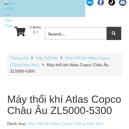
Skip
to
content
0 items
Search
0
₫
for:
Trang chủ
Máy thổi khí
Máy thổi khí Atlas Copco
(Cộng Hòa Séc)
Máy thổi khí Atlas Copco Châu Âu
ZL5000-5300
Máy thổi khí Atlas Copco
Châu Âu ZL5000-5300
Danh mục:
Máy thổi khí Atlas Copco (Cộng Hòa Séc)