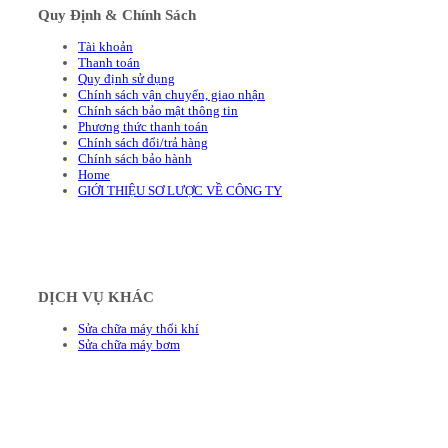
Quy Định & Chính Sách
Tài khoản
Thanh toán
Quy định sử dụng
Chính sách vận chuyển, giao nhận
Chính sách bảo mật thông tin
Phương thức thanh toán
Chính sách đổi/trả hàng
Chính sách bảo hành
Home
GIỚI THIỆU SƠ LƯỢC VỀ CÔNG TY
DỊCH VỤ KHÁC
Sửa chữa máy thổi khí
Sửa chữa máy bơm