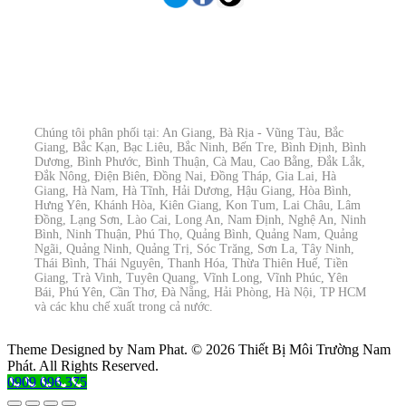
Chúng tôi phân phối tại: An Giang, Bà Rịa - Vũng Tàu, Bắc
Giang, Bắc Kạn, Bạc Liêu, Bắc Ninh, Bến Tre, Bình Định, Bình
Dương, Bình Phước, Bình Thuận, Cà Mau, Cao Bằng, Đắk Lắk,
Đắk Nông, Điện Biên, Đồng Nai, Đồng Tháp, Gia Lai, Hà
Giang, Hà Nam, Hà Tĩnh, Hải Dương, Hậu Giang, Hòa Bình,
Hưng Yên, Khánh Hòa, Kiên Giang, Kon Tum, Lai Châu, Lâm
Đồng, Lạng Sơn, Lào Cai, Long An, Nam Định, Nghệ An, Ninh
Bình, Ninh Thuận, Phú Thọ, Quảng Bình, Quảng Nam, Quảng
Ngãi, Quảng Ninh, Quảng Trị, Sóc Trăng, Sơn La, Tây Ninh,
Thái Bình, Thái Nguyên, Thanh Hóa, Thừa Thiên Huế, Tiền
Giang, Trà Vinh, Tuyên Quang, Vĩnh Long, Vĩnh Phúc, Yên
Bái, Phú Yên, Cần Thơ, Đà Nẵng, Hải Phòng, Hà Nội, TP HCM
và các khu chế xuất trong cả nước.
Theme Designed by Nam Phat.
© 2026 Thiết Bị Môi Trường Nam
Phát. All Rights Reserved.
0909 096 375