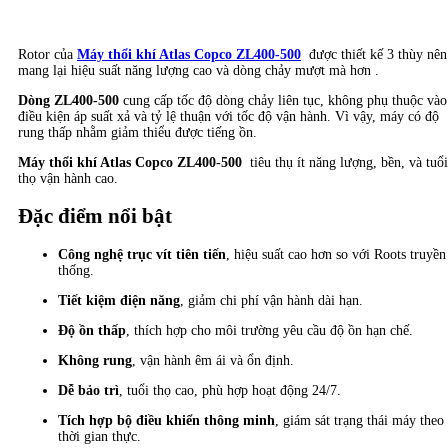
Rotor của
Máy thổi khí Atlas Copco ZL400-500
được thiết kế 3 thùy nên
mang lại hiệu suất năng lượng cao và dòng chảy mượt mà hơn .
Dòng ZL400-500
cung cấp tốc độ dòng chảy liên tục, không phụ thuộc vào
điều kiện áp suất xả và tỷ lệ thuận với tốc độ vận hành. Vì vậy, máy có độ
rung thấp nhằm giảm thiểu được tiếng ồn.
Máy thổi khí Atlas Copco ZL400-500
tiêu thụ ít năng lượng, bền, và tuổi
thọ vận hành cao.
Đặc điểm nổi bật
Công nghệ trục vít tiên tiến
, hiệu suất cao hơn so với Roots truyền
thống.
Tiết kiệm điện năng
, giảm chi phí vận hành dài hạn.
Độ ồn thấp
, thích hợp cho môi trường yêu cầu độ ồn hạn chế.
Không rung
, vận hành êm ái và ổn định.
Dễ bảo trì
, tuổi thọ cao, phù hợp hoạt động 24/7.
Tích hợp bộ điều khiển thông minh
, giám sát trạng thái máy theo
thời gian thực.