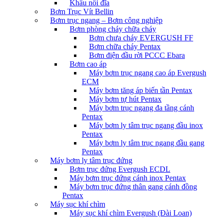
Khâu nối đĩa
Bơm Trục Vít Bellin
Bơm trục ngang – Bơm công nghiệp
Bơm phòng cháy chữa cháy
Bơm chưa cháy EVERGUSH FF
Bơm chữa cháy Pentax
Bơm điện đầu rời PCCC Ebara
Bơm cao áp
Máy bơm trục ngang cao áp Evergush
ECM
Máy bơm tăng áp biến tần Pentax
Máy bơm tự hút Pentax
Máy bơm trục ngang đa tầng cánh
Pentax
Máy bơm ly tâm trục ngang đầu inox
Pentax
Máy bơm ly tâm trục ngang đầu gang
Pentax
Máy bơm ly tâm trục đứng
Bơm trục đứng Evergush ECDL
Máy bơm trục đứng cánh inox Pentax
Máy bơm trục đứng thân gang cánh đồng
Pentax
Máy sục khí chìm
Máy sục khí chìm Evergush (Đài Loan)