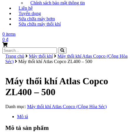
Chính sách bảo mật thông tin
Liên hệ
Tuyển dụng
Sửa chữa máy bơm
Sửa chữa máy thổi khí
0 items
0
₫
Search
for:
Trang chủ
Máy thổi khí
Máy thổi khí Atlas Copco (Cộng Hòa
Séc)
Máy thổi khí Atlas Copco ZL400 – 500
Máy thổi khí Atlas Copco
ZL400 – 500
Danh mục:
Máy thổi khí Atlas Copco (Cộng Hòa Séc)
Mô tả
Mô tả sản phẩm