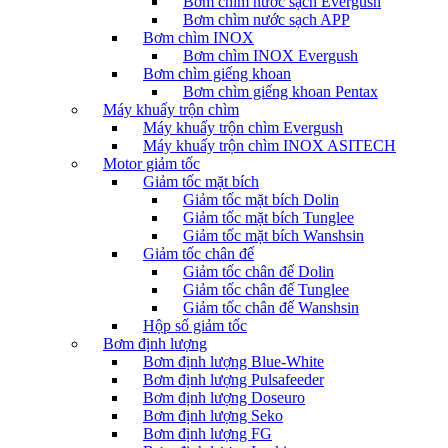
Bơm chìm nước sạch Evergush
Bơm chìm nước sạch APP
Bơm chìm INOX
Bơm chìm INOX Evergush
Bơm chìm giếng khoan
Bơm chìm giếng khoan Pentax
Máy khuấy trộn chìm
Máy khuấy trộn chìm Evergush
Máy khuấy trộn chìm INOX ASITECH
Motor giảm tốc
Giảm tốc mặt bích
Giảm tốc mặt bích Dolin
Giảm tốc mặt bích Tunglee
Giảm tốc mặt bích Wanshsin
Giảm tốc chân đế
Giảm tốc chân đế Dolin
Giảm tốc chân đế Tunglee
Giảm tốc chân đế Wanshsin
Hộp số giảm tốc
Bơm định lượng
Bơm định lượng Blue-White
Bơm định lượng Pulsafeeder
Bơm định lượng Doseuro
Bơm định lượng Seko
Bơm định lượng FG