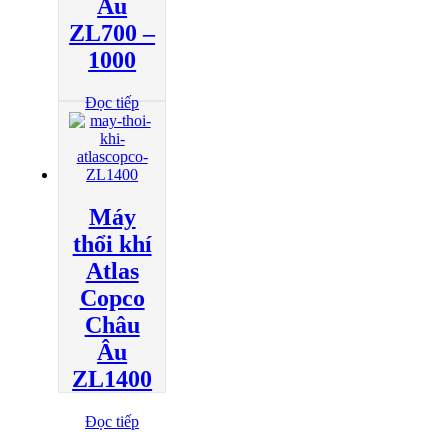
Âu
ZL700 –
1000
Đọc tiếp
Máy
thổi khí
Atlas
Copco
Châu
Âu
ZL1400
Đọc tiếp