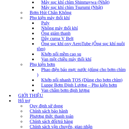
Máy sục khí chìm Shinmaywa (Nhật)
Máy sục khí chìm Tsurumi (Nhật)
Bơm Hút Chân Không
Phụ kiện máy thổi khí
Puly
Nhông máy thổi khí
Ống giảm thanh
Dây curoa V Belt
Ống sục khí oxy AeroTube (Ống sục khí nuôi
tôm)
Khớp nối mềm cao su
Van một chiều máy thổi khí
Phụ kiện bơm
Phao điện báo mực nước (dùng cho bơm chìm
)
Khớp nối nhanh TOS (Dùng cho bơm chìm)
Luppe Bơm Định Lượng – Phụ kiện bơm
Van châm bơm định lượng
GIỚI THIỆU
Hỗ trợ
Quy định sử dụng
Chính sách bảo hành
Phương thức thanh toán
Chính sách đổi/trả hàng
Chính sách vận chuyển, giao nhận