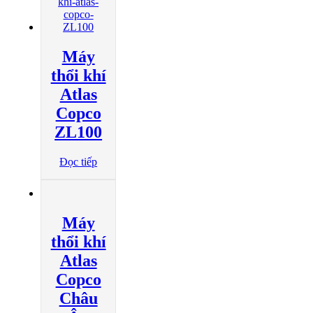
Máy
thổi khí
Atlas
Copco
ZL100
Đọc tiếp
Máy
thổi khí
Atlas
Copco
Châu