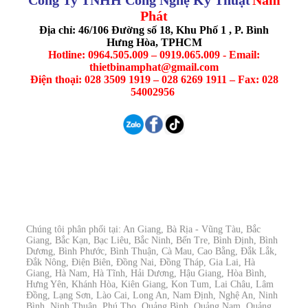
Công Ty TNHH Công Nghệ Kỹ Thuật
Nam
Phát
Địa chỉ: 46/106 Đường số 18, Khu Phố 1 , P. Bình
Hưng Hòa, TPHCM
Hotline: 0964.505.009 – 0919.065.009 - Email:
thietbinamphat@gmail.com
Điện thoại: 028 3509 1919 – 028 6269 1911 – Fax: 028
54002956
Chúng tôi phân phối tại: An Giang, Bà Rịa - Vũng Tàu, Bắc
Giang, Bắc Kạn, Bạc Liêu, Bắc Ninh, Bến Tre, Bình Định, Bình
Dương, Bình Phước, Bình Thuận, Cà Mau, Cao Bằng, Đắk Lắk,
Đắk Nông, Điện Biên, Đồng Nai, Đồng Tháp, Gia Lai, Hà
Giang, Hà Nam, Hà Tĩnh, Hải Dương, Hậu Giang, Hòa Bình,
Hưng Yên, Khánh Hòa, Kiên Giang, Kon Tum, Lai Châu, Lâm
Đồng, Lạng Sơn, Lào Cai, Long An, Nam Định, Nghệ An, Ninh
Bình, Ninh Thuận, Phú Thọ, Quảng Bình, Quảng Nam, Quảng