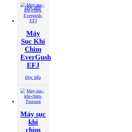
Đọc tiếp
Máy
Sục Khí
Chìm
EverGush
EFJ
Đọc tiếp
Máy sục
khí
chìm