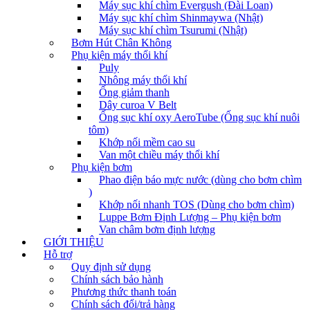
Máy sục khí chìm Evergush (Đài Loan)
Máy sục khí chìm Shinmaywa (Nhật)
Máy sục khí chìm Tsurumi (Nhật)
Bơm Hút Chân Không
Phụ kiện máy thổi khí
Puly
Nhông máy thổi khí
Ống giảm thanh
Dây curoa V Belt
Ống sục khí oxy AeroTube (Ống sục khí nuôi
tôm)
Khớp nối mềm cao su
Van một chiều máy thổi khí
Phụ kiện bơm
Phao điện báo mực nước (dùng cho bơm chìm
)
Khớp nối nhanh TOS (Dùng cho bơm chìm)
Luppe Bơm Định Lượng – Phụ kiện bơm
Van châm bơm định lượng
GIỚI THIỆU
Hỗ trợ
Quy định sử dụng
Chính sách bảo hành
Phương thức thanh toán
Chính sách đổi/trả hàng