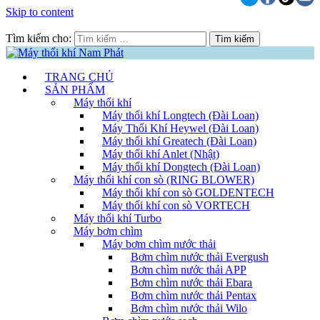
Skip to content
Tìm kiếm cho:
TRANG CHỦ
SẢN PHẨM
Máy thổi khí
Máy thổi khí Longtech (Đài Loan)
Máy Thổi Khí Heywel (Đài Loan)
Máy thổi khí Greatech (Đài Loan)
Máy thổi khí Anlet (Nhật)
Máy thổi khí Dongtech (Đài Loan)
Máy thổi khí con sò (RING BLOWER)
Máy thổi khí con sò GOLDENTECH
Máy thổi khí con sò VORTECH
Máy thổi khí Turbo
Máy bơm chìm
Máy bơm chìm nước thải
Bơm chìm nước thải Evergush
Bơm chìm nước thải APP
Bơm chìm nước thải Ebara
Bơm chìm nước thải Pentax
Bơm chìm nước thải Wilo