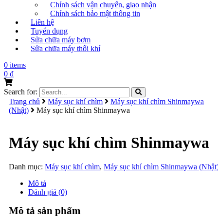
Chính sách vận chuyển, giao nhận
Chính sách bảo mật thông tin
Liên hệ
Tuyển dụng
Sửa chữa máy bơm
Sửa chữa máy thổi khí
0 items
0
₫
Search for:
Trang chủ
Máy sục khí chìm
Máy sục khí chìm Shinmaywa
(Nhật)
Máy sục khí chìm Shinmaywa
Máy sục khí chìm Shinmaywa
Danh mục:
Máy sục khí chìm
,
Máy sục khí chìm Shinmaywa (Nhật
Mô tả
Đánh giá (0)
Mô tả sản phẩm