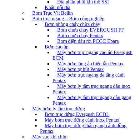
Đĩa phân phối khí thô SSI
Khâu nối đĩa
Bơm Trục Vít Bellin
Bơm trục ngang – Bơm công nghiệp
Bơm phòng cháy chữa cháy
Bơm chưa cháy EVERGUSH FF
Bơm chữa cháy Pentax
Bơm điện đầu rời PCCC Ebara
Bơm cao áp
Máy bơm trục ngang cao áp Evergush
ECM
Máy bơm tăng áp biến tần Pentax
Máy bơm tự hút Pentax
Máy bơm trục ngang đa tầng cánh
Pentax
Máy bơm ly tâm trục ngang đầu inox
Pentax
Máy bơm ly tâm trục ngang đầu gang
Pentax
Máy bơm ly tâm trục đứng
Bơm trục đứng Evergush ECDL
Máy bơm trục đứng cánh inox Pentax
Máy bơm trục đứng thân gang cánh đồng
Pentax
Máy sục khí chìm