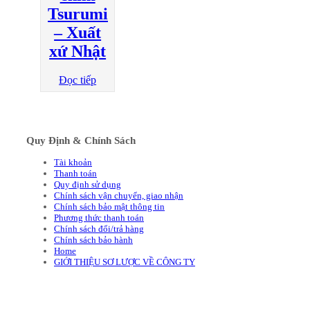
Tsurumi
– Xuất
xứ Nhật
Đọc tiếp
Quy Định & Chính Sách
Tài khoản
Thanh toán
Quy định sử dụng
Chính sách vận chuyển, giao nhận
Chính sách bảo mật thông tin
Phương thức thanh toán
Chính sách đổi/trả hàng
Chính sách bảo hành
Home
GIỚI THIỆU SƠ LƯỢC VỀ CÔNG TY