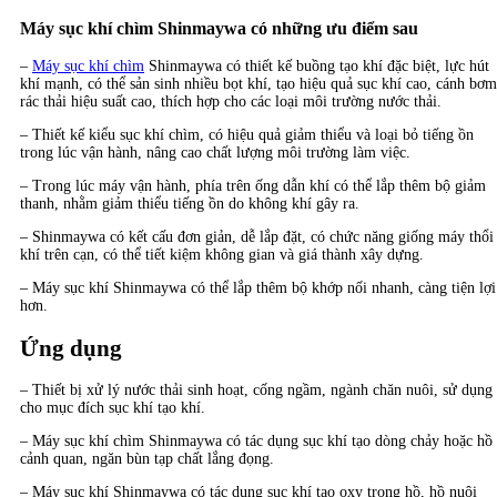
Máy sục khí chìm Shinmaywa có những ưu điểm sau
–
Máy sục khí chìm
Shinmaywa có thiết kế buồng tạo khí đặc biệt, lực hút
khí mạnh, có thể sản sinh nhiều bọt khí, tạo hiệu quả sục khí cao, cánh bơm
rác thải hiệu suất cao, thích hợp cho các loại môi trường nước thải.
– Thiết kế kiểu sục khí chìm, có hiệu quả giảm thiểu và loại bỏ tiếng ồn
trong lúc vận hành, nâng cao chất lượng môi trường làm việc.
– Trong lúc máy vận hành, phía trên ống dẫn khí có thể lắp thêm bộ giảm
thanh, nhằm giảm thiểu tiếng ồn do không khí gây ra.
– Shinmaywa có kết cấu đơn giản, dễ lắp đặt, có chức năng giống máy thổi
khí trên cạn, có thể tiết kiệm không gian và giá thành xây dựng.
– Máy sục khí Shinmaywa có thể lắp thêm bộ khớp nối nhanh, càng tiện lợi
hơn.
Ứng dụng
– Thiết bị xử lý nước thải sinh hoạt, cống ngầm, ngành chăn nuôi, sử dụng
cho mục đích sục khí tạo khí.
– Máy sục khí chìm Shinmaywa có tác dụng sục khí tạo dòng chảy hoặc hồ
cảnh quan, ngăn bùn tạp chất lắng đọng.
– Máy sục khí Shinmaywa có tác dụng sục khí tạo oxy trong hồ, hồ nuôi