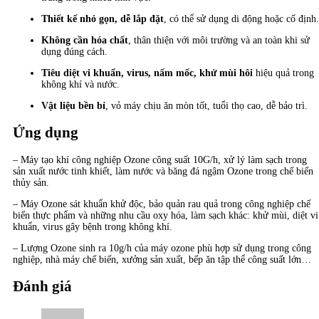
Thiết kế nhỏ gọn, dễ lắp đặt
, có thể sử dụng di động hoặc cố định.
Không cần hóa chất
, thân thiện với môi trường và an toàn khi sử
dụng đúng cách.
Tiêu diệt vi khuẩn, virus, nấm mốc, khử mùi hôi
hiệu quả trong
không khí và nước.
Vật liệu bền bỉ
, vỏ máy chịu ăn mòn tốt, tuổi thọ cao, dễ bảo trì.
Ứng dụng
– Máy tạo khí công nghiệp Ozone công suất 10G/h, xử lý làm sạch trong
sản xuất nước tinh khiết, làm nước và băng đá ngậm Ozone trong chế biến
thủy sản.
– Máy Ozone sát khuẩn khử độc, bảo quản rau quả trong công nghiệp chế
biến thực phẩm và những nhu cầu oxy hóa, làm sạch khác: khử mùi, diệt vi
khuẩn, virus gây bệnh trong không khí.
– Lượng Ozone sinh ra 10g/h của máy ozone phù hợp sử dụng trong công
nghiệp, nhà máy chế biến, xưởng sản xuất, bếp ăn tập thể công suất lớn…
Đánh giá