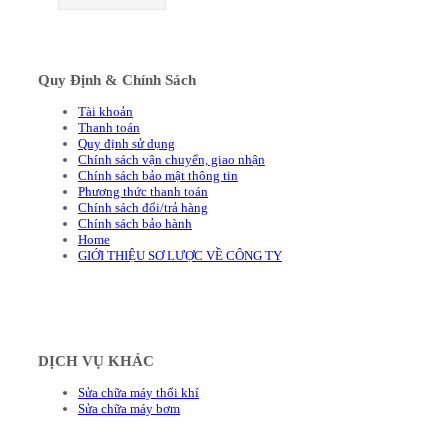
Quy Định & Chính Sách
Tài khoản
Thanh toán
Quy định sử dụng
Chính sách vận chuyển, giao nhận
Chính sách bảo mật thông tin
Phương thức thanh toán
Chính sách đổi/trả hàng
Chính sách bảo hành
Home
GIỚI THIỆU SƠ LƯỢC VỀ CÔNG TY
DỊCH VỤ KHÁC
Sửa chữa máy thổi khí
Sửa chữa máy bơm