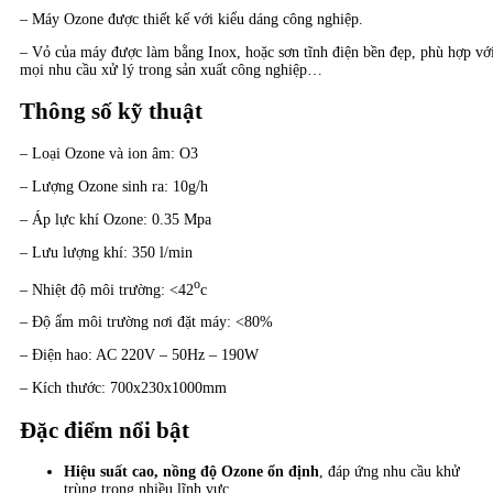
– Máy Ozone được thiết kế với kiểu dáng công nghiệp.
– Vỏ của máy được làm bằng Inox, hoặc sơn tĩnh điện bền đẹp, phù hợp vớ
mọi nhu cầu xử lý trong sản xuất công nghiệp…
Thông số kỹ thuật
– Loại Ozone và ion âm: O3
– Lượng Ozone sinh ra: 10g/h
– Áp lực khí Ozone: 0.35 Mpa
– Lưu lượng khí: 350 l/min
o
– Nhiệt độ môi trường: <42
c
– Độ ẩm môi trường nơi đặt máy: <80%
– Điện hao: AC 220V – 50Hz – 190W
– Kích thước: 700x230x1000mm
Đặc điểm nổi bật
Hiệu suất cao, nồng độ Ozone ổn định
, đáp ứng nhu cầu khử
trùng trong nhiều lĩnh vực.