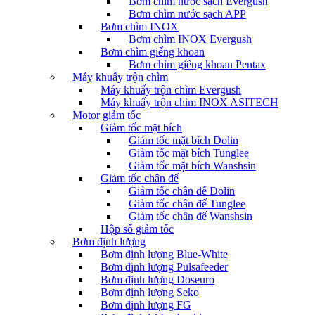
Bơm chìm nước sạch Evergush
Bơm chìm nước sạch APP
Bơm chìm INOX
Bơm chìm INOX Evergush
Bơm chìm giếng khoan
Bơm chìm giếng khoan Pentax
Máy khuấy trộn chìm
Máy khuấy trộn chìm Evergush
Máy khuấy trộn chìm INOX ASITECH
Motor giảm tốc
Giảm tốc mặt bích
Giảm tốc mặt bích Dolin
Giảm tốc mặt bích Tunglee
Giảm tốc mặt bích Wanshsin
Giảm tốc chân đế
Giảm tốc chân đế Dolin
Giảm tốc chân đế Tunglee
Giảm tốc chân đế Wanshsin
Hộp số giảm tốc
Bơm định lượng
Bơm định lượng Blue-White
Bơm định lượng Pulsafeeder
Bơm định lượng Doseuro
Bơm định lượng Seko
Bơm định lượng FG