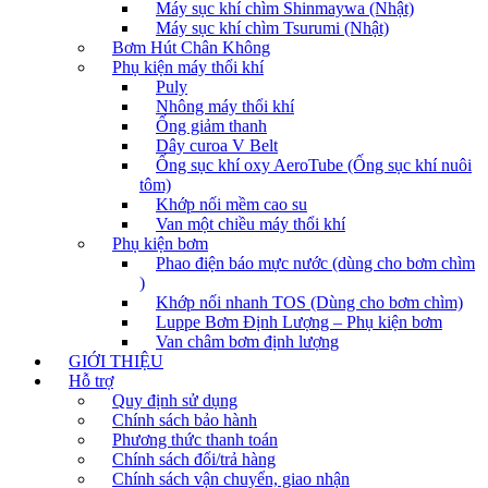
Máy sục khí chìm Shinmaywa (Nhật)
Máy sục khí chìm Tsurumi (Nhật)
Bơm Hút Chân Không
Phụ kiện máy thổi khí
Puly
Nhông máy thổi khí
Ống giảm thanh
Dây curoa V Belt
Ống sục khí oxy AeroTube (Ống sục khí nuôi
tôm)
Khớp nối mềm cao su
Van một chiều máy thổi khí
Phụ kiện bơm
Phao điện báo mực nước (dùng cho bơm chìm
)
Khớp nối nhanh TOS (Dùng cho bơm chìm)
Luppe Bơm Định Lượng – Phụ kiện bơm
Van châm bơm định lượng
GIỚI THIỆU
Hỗ trợ
Quy định sử dụng
Chính sách bảo hành
Phương thức thanh toán
Chính sách đổi/trả hàng
Chính sách vận chuyển, giao nhận