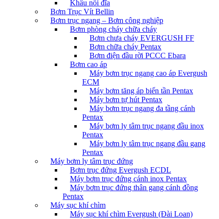
Khâu nối đĩa
Bơm Trục Vít Bellin
Bơm trục ngang – Bơm công nghiệp
Bơm phòng cháy chữa cháy
Bơm chưa cháy EVERGUSH FF
Bơm chữa cháy Pentax
Bơm điện đầu rời PCCC Ebara
Bơm cao áp
Máy bơm trục ngang cao áp Evergush
ECM
Máy bơm tăng áp biến tần Pentax
Máy bơm tự hút Pentax
Máy bơm trục ngang đa tầng cánh
Pentax
Máy bơm ly tâm trục ngang đầu inox
Pentax
Máy bơm ly tâm trục ngang đầu gang
Pentax
Máy bơm ly tâm trục đứng
Bơm trục đứng Evergush ECDL
Máy bơm trục đứng cánh inox Pentax
Máy bơm trục đứng thân gang cánh đồng
Pentax
Máy sục khí chìm
Máy sục khí chìm Evergush (Đài Loan)