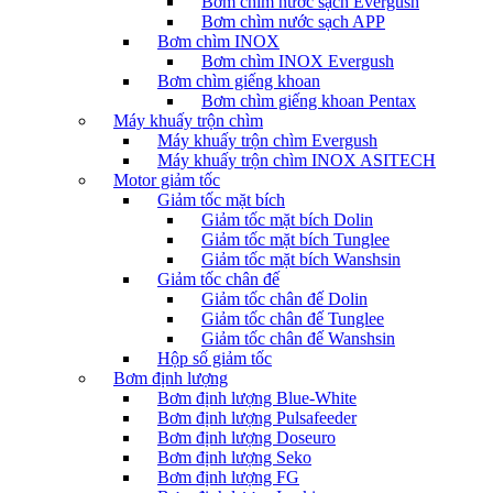
Bơm chìm nước sạch Evergush
Bơm chìm nước sạch APP
Bơm chìm INOX
Bơm chìm INOX Evergush
Bơm chìm giếng khoan
Bơm chìm giếng khoan Pentax
Máy khuấy trộn chìm
Máy khuấy trộn chìm Evergush
Máy khuấy trộn chìm INOX ASITECH
Motor giảm tốc
Giảm tốc mặt bích
Giảm tốc mặt bích Dolin
Giảm tốc mặt bích Tunglee
Giảm tốc mặt bích Wanshsin
Giảm tốc chân đế
Giảm tốc chân đế Dolin
Giảm tốc chân đế Tunglee
Giảm tốc chân đế Wanshsin
Hộp số giảm tốc
Bơm định lượng
Bơm định lượng Blue-White
Bơm định lượng Pulsafeeder
Bơm định lượng Doseuro
Bơm định lượng Seko
Bơm định lượng FG