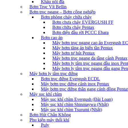
Khâu nối đĩa
Bơm Trục Vít Bellin
Bơm trục ngang – Bơm công nghiệp
Bơm phòng cháy chữa cháy
Bơm chưa cháy EVERGUSH FF
Bơm chữa cháy Pentax
Bơm điện đầu rời PCCC Ebara
Bơm cao áp
Máy bơm trục ngang cao áp Evergush 
Máy bơm tăng áp biến tần Pentax
Máy bơm tự hút Pentax
Máy bơm trục ngang đa tầng cánh Pentax
Máy bơm ly tâm trục ngang đầu inox Pen
Máy bơm ly tâm trục ngang đầu gang Pen
Máy bơm ly tâm trục đứng
Bơm trục đứng Evergush ECDL
Máy bơm trục đứng cánh inox Pentax
Máy bơm trục đứng thân gang cánh đồng Penta
Máy sục khí chìm
Máy sục khí chìm Evergush (Đài Loan)
Máy sục khí chìm Shinmaywa (Nhật)
Máy sục khí chìm Tsurumi (Nhật)
Bơm Hút Chân Không
Phụ kiện máy thổi khí
Puly