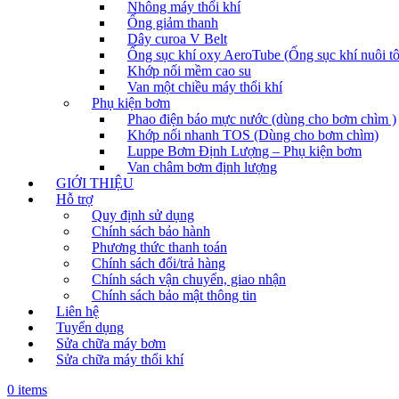
Nhông máy thổi khí
Ống giảm thanh
Dây curoa V Belt
Ống sục khí oxy AeroTube (Ống sục khí nuôi t
Khớp nối mềm cao su
Van một chiều máy thổi khí
Phụ kiện bơm
Phao điện báo mực nước (dùng cho bơm chìm )
Khớp nối nhanh TOS (Dùng cho bơm chìm)
Luppe Bơm Định Lượng – Phụ kiện bơm
Van châm bơm định lượng
GIỚI THIỆU
Hỗ trợ
Quy định sử dụng
Chính sách bảo hành
Phương thức thanh toán
Chính sách đổi/trả hàng
Chính sách vận chuyển, giao nhận
Chính sách bảo mật thông tin
Liên hệ
Tuyển dụng
Sửa chữa máy bơm
Sửa chữa máy thổi khí
0 items