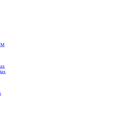
ECM
tax
tax
x