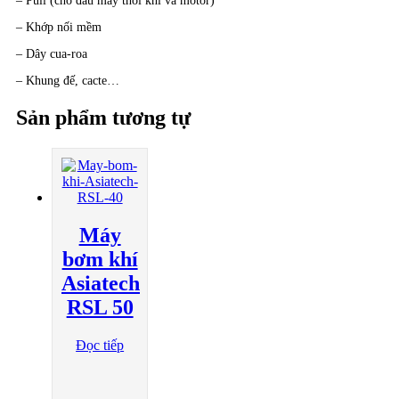
– Puli (cho đầu máy thổi khí và motor)
– Khớp nối mềm
– Dây cua-roa
– Khung đế, cacte…
Sản phẩm tương tự
Máy
bơm khí
Asiatech
RSL 50
Đọc tiếp