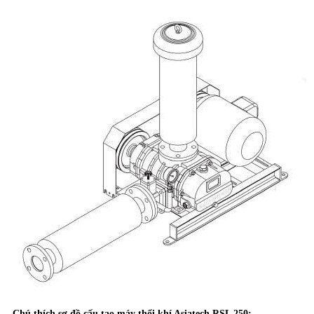
Chú thích sơ đồ cấu tạo máy thổi khí Asiatech RSL 250: