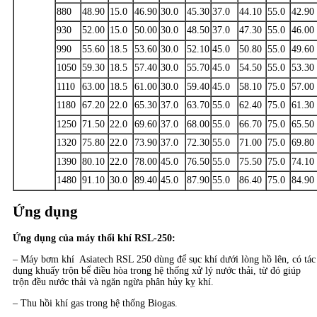
880
48.90
15.0
46.90
30.0
45.30
37.0
44.10
55.0
42.90
930
52.00
15.0
50.00
30.0
48.50
37.0
47.30
55.0
46.00
990
55.60
18.5
53.60
30.0
52.10
45.0
50.80
55.0
49.60
1050
59.30
18.5
57.40
30.0
55.70
45.0
54.50
55.0
53.30
1110
63.00
18.5
61.00
30.0
59.40
45.0
58.10
75.0
57.00
1180
67.20
22.0
65.30
37.0
63.70
55.0
62.40
75.0
61.30
1250
71.50
22.0
69.60
37.0
68.00
55.0
66.70
75.0
65.50
1320
75.80
22.0
73.90
37.0
72.30
55.0
71.00
75.0
69.80
1390
80.10
22.0
78.00
45.0
76.50
55.0
75.50
75.0
74.10
1480
91.10
30.0
89.40
45.0
87.90
55.0
86.40
75.0
84.90
Ứng dụng
Ứng dụng của máy thổi khí RSL-250:
– Máy bơm khí Asiatech RSL 250 dùng để sục khí dưới lòng hồ lên, có tác
dụng khuấy trộn bể điều hòa trong hệ thống xử lý nước thải, từ đó giúp
trộn đều nước thải và ngăn ngừa phân hủy kỵ khí.
– Thu hồi khí gas trong hệ thống Biogas.