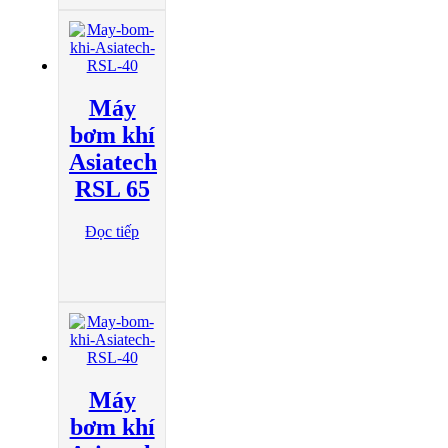
Máy
bơm khí
Asiatech
RSL 65
Đọc tiếp
Máy
bơm khí