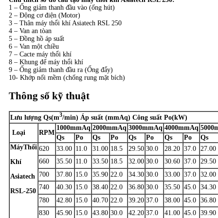
1 – Ống giảm thanh đầu vào (ống hút)
2 – Động cơ điện (Motor)
3 – Thân máy thổi khí Asiatech RSL 250
4 – Van an tòan
5 – Đồng hồ áp suất
6 – Van một chiều
7 – Cacte máy thổi khí
8 – Khung đế máy thổi khí
9 – Ống giảm thanh đầu ra (Ống đẩy)
10- Khớp nối mềm (chống rung mặt bích)
Thông số kỹ thuật
3
Lưu lượng Qs(m
/min) Áp suất (mmAq) Công suất Po(kW)
1000
mmAq
2000m
mAq
3000
mmAq
4000
mmAq
5000
Loại
RPM
Qs
Po
Qs
Po
Qs
Po
Qs
Po
Qs
Máy
Thổi
620
33.00
11.0
31.00
18.5
29.50
30.0
28.20
37.0
27.00
660
35.50
11.0
33.50
18.5
32.00
30.0
30.60
37.0
29.50
Khí
700
37.80
15.0
35.90
22.0
34.30
30.0
33.00
37.0
32.00
Asiatech
740
40.30
15.0
38.40
22.0
36.80
30.0
35.50
45.0
34.30
RSL-250
780
42.80
15.0
40.70
22.0
39.20
37.0
38.00
45.0
36.80
830
45.90
15.0
43.80
30.0
42.20
37.0
41.00
45.0
39.90