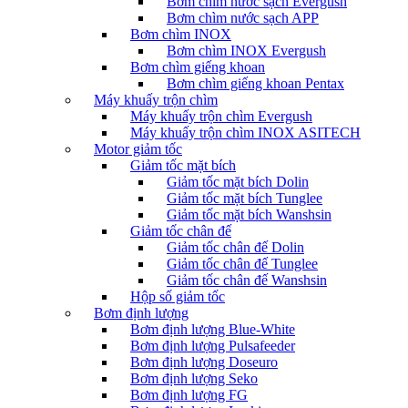
Bơm chìm nước sạch Evergush
Bơm chìm nước sạch APP
Bơm chìm INOX
Bơm chìm INOX Evergush
Bơm chìm giếng khoan
Bơm chìm giếng khoan Pentax
Máy khuấy trộn chìm
Máy khuấy trộn chìm Evergush
Máy khuấy trộn chìm INOX ASITECH
Motor giảm tốc
Giảm tốc mặt bích
Giảm tốc mặt bích Dolin
Giảm tốc mặt bích Tunglee
Giảm tốc mặt bích Wanshsin
Giảm tốc chân đế
Giảm tốc chân đế Dolin
Giảm tốc chân đế Tunglee
Giảm tốc chân đế Wanshsin
Hộp số giảm tốc
Bơm định lượng
Bơm định lượng Blue-White
Bơm định lượng Pulsafeeder
Bơm định lượng Doseuro
Bơm định lượng Seko
Bơm định lượng FG