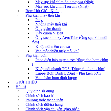
Máy sục khí chìm Shinmaywa (Nhật)
Máy sục khí chìm Tsurumi (Nhật)
Bơm Hút Chân Không
Phụ kiện máy thổi khí
Puly
Nhông máy thổi khí
Ống giảm thanh
Dây curoa V Belt
Ống sục khí oxy AeroTube (Ống sục khí nuôi
tôm)
Khớp nối mềm cao su
Van một chiều máy thổi khí
Phụ kiện bơm
Phao điện báo mực nước (dùng cho bơm chìm
)
Khớp nối nhanh TOS (Dùng cho bơm chìm)
Luppe Bơm Định Lượng – Phụ kiện bơm
Van châm bơm định lượng
GIỚI THIỆU
Hỗ trợ
Quy định sử dụng
Chính sách bảo hành
Phương thức thanh toán
Chính sách đổi/trả hàng
Chính sách vận chuyển, giao nhận