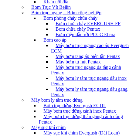
Khâu nối đĩa
Bơm Trục Vít Bellin
Bơm trục ngang – Bơm công nghiệp
Bơm phòng cháy chữa cháy
Bơm chưa cháy EVERGUSH FF
Bơm chữa cháy Pentax
Bơm điện đầu rời PCCC Ebara
Bơm cao áp
Máy bơm trục ngang cao áp Evergush
ECM
Máy bơm tăng áp biến tần Pentax
Máy bơm tự hút Pentax
Máy bơm trục ngang đa tầng cánh
Pentax
Máy bơm ly tâm trục ngang đầu inox
Pentax
Máy bơm ly tâm trục ngang đầu gang
Pentax
Máy bơm ly tâm trục đứng
Bơm trục đứng Evergush ECDL
Máy bơm trục đứng cánh inox Pentax
Máy bơm trục đứng thân gang cánh đồng
Pentax
Máy sục khí chìm
Máy sục khí chìm Evergush (Đài Loan)