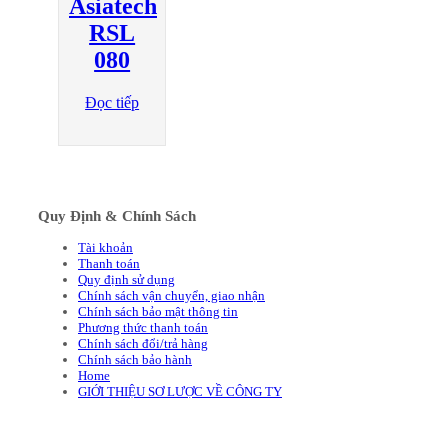
Asiatech
RSL
080
Đọc tiếp
Quy Định & Chính Sách
Tài khoản
Thanh toán
Quy định sử dụng
Chính sách vận chuyển, giao nhận
Chính sách bảo mật thông tin
Phương thức thanh toán
Chính sách đổi/trả hàng
Chính sách bảo hành
Home
GIỚI THIỆU SƠ LƯỢC VỀ CÔNG TY