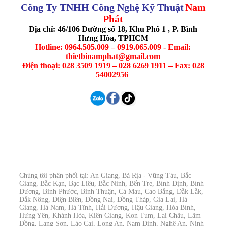
Công Ty TNHH Công Nghệ Kỹ Thuật
Nam
Phát
Địa chỉ: 46/106 Đường số 18, Khu Phố 1 , P. Bình
Hưng Hòa, TPHCM
Hotline: 0964.505.009 – 0919.065.009 - Email:
thietbinamphat@gmail.com
Điện thoại: 028 3509 1919 – 028 6269 1911 – Fax: 028
54002956
Chúng tôi phân phối tại: An Giang, Bà Rịa - Vũng Tàu, Bắc
Giang, Bắc Kạn, Bạc Liêu, Bắc Ninh, Bến Tre, Bình Định, Bình
Dương, Bình Phước, Bình Thuận, Cà Mau, Cao Bằng, Đắk Lắk,
Đắk Nông, Điện Biên, Đồng Nai, Đồng Tháp, Gia Lai, Hà
Giang, Hà Nam, Hà Tĩnh, Hải Dương, Hậu Giang, Hòa Bình,
Hưng Yên, Khánh Hòa, Kiên Giang, Kon Tum, Lai Châu, Lâm
Đồng, Lạng Sơn, Lào Cai, Long An, Nam Định, Nghệ An, Ninh