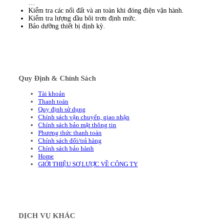
…
Kiểm tra các nối đất và an toàn khi đóng điện vận hành.
Kiểm tra lượng dầu bôi trơn định mức.
Bảo dưỡng thiết bị định kỳ.
Quy Định & Chính Sách
Tài khoản
Thanh toán
Quy định sử dụng
Chính sách vận chuyển, giao nhận
Chính sách bảo mật thông tin
Phương thức thanh toán
Chính sách đổi/trả hàng
Chính sách bảo hành
Home
GIỚI THIỆU SƠ LƯỢC VỀ CÔNG TY
DỊCH VỤ KHÁC