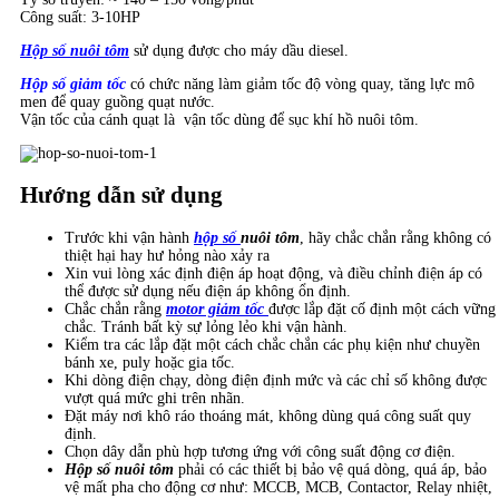
Công suất: 3-10HP
Hộp số nuôi tôm
sử dụng được cho máy dầu diesel.
Hộp số giảm tốc
có chức năng làm giảm tốc độ vòng quay, tăng lực mô
men để quay guồng quạt nước.
Vận tốc của cánh quạt là vận tốc dùng để sục khí hồ nuôi tôm.
Hướng dẫn sử dụng
Trước khi vận hành
hộp số
nuôi tôm
, hãy chắc chắn rằng không có
thiệt hại hay hư hỏng nào xảy ra
Xin vui lòng xác định điện áp hoạt động, và điều chỉnh điện áp có
thể được sử dụng nếu điện áp không ổn định.
Chắc chắn rằng
motor giảm tốc
được lắp đặt cố định một cách vững
chắc. Tránh bất kỳ sự lỏng lẻo khi vận hành.
Kiểm tra các lắp đặt một cách chắc chắn các phụ kiện như chuyền
bánh xe, puly hoặc gia tốc.
Khi dòng điện chạy, dòng điện định mức và các chỉ số không được
vượt quá mức ghi trên nhãn.
Đặt máy nơi khô ráo thoáng mát, không dùng quá công suất quy
định.
Chọn dây dẫn phù hợp tương ứng với công suất động cơ điện.
Hộp số nuôi tôm
phải có các thiết bị bảo vệ quá dòng, quá áp, bảo
vệ mất pha cho động cơ như: MCCB, MCB, Contactor, Relay nhiệt,