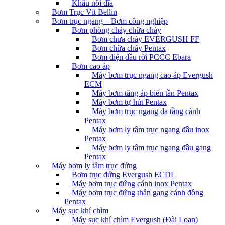
Khâu nối đĩa
Bơm Trục Vít Bellin
Bơm trục ngang – Bơm công nghiệp
Bơm phòng cháy chữa cháy
Bơm chưa cháy EVERGUSH FF
Bơm chữa cháy Pentax
Bơm điện đầu rời PCCC Ebara
Bơm cao áp
Máy bơm trục ngang cao áp Evergush
ECM
Máy bơm tăng áp biến tần Pentax
Máy bơm tự hút Pentax
Máy bơm trục ngang đa tầng cánh
Pentax
Máy bơm ly tâm trục ngang đầu inox
Pentax
Máy bơm ly tâm trục ngang đầu gang
Pentax
Máy bơm ly tâm trục đứng
Bơm trục đứng Evergush ECDL
Máy bơm trục đứng cánh inox Pentax
Máy bơm trục đứng thân gang cánh đồng
Pentax
Máy sục khí chìm
Máy sục khí chìm Evergush (Đài Loan)