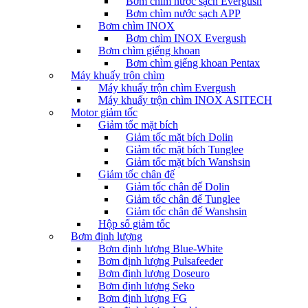
Bơm chìm nước sạch Evergush
Bơm chìm nước sạch APP
Bơm chìm INOX
Bơm chìm INOX Evergush
Bơm chìm giếng khoan
Bơm chìm giếng khoan Pentax
Máy khuấy trộn chìm
Máy khuấy trộn chìm Evergush
Máy khuấy trộn chìm INOX ASITECH
Motor giảm tốc
Giảm tốc mặt bích
Giảm tốc mặt bích Dolin
Giảm tốc mặt bích Tunglee
Giảm tốc mặt bích Wanshsin
Giảm tốc chân đế
Giảm tốc chân đế Dolin
Giảm tốc chân đế Tunglee
Giảm tốc chân đế Wanshsin
Hộp số giảm tốc
Bơm định lượng
Bơm định lượng Blue-White
Bơm định lượng Pulsafeeder
Bơm định lượng Doseuro
Bơm định lượng Seko
Bơm định lượng FG