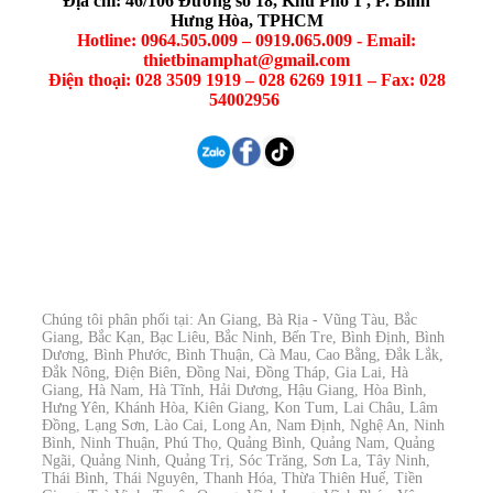
Địa chỉ: 46/106 Đường số 18, Khu Phố 1 , P. Bình
Hưng Hòa, TPHCM
Hotline: 0964.505.009 – 0919.065.009 - Email:
thietbinamphat@gmail.com
Điện thoại: 028 3509 1919 – 028 6269 1911 – Fax: 028
54002956
Chúng tôi phân phối tại: An Giang, Bà Rịa - Vũng Tàu, Bắc
Giang, Bắc Kạn, Bạc Liêu, Bắc Ninh, Bến Tre, Bình Định, Bình
Dương, Bình Phước, Bình Thuận, Cà Mau, Cao Bằng, Đắk Lắk,
Đắk Nông, Điện Biên, Đồng Nai, Đồng Tháp, Gia Lai, Hà
Giang, Hà Nam, Hà Tĩnh, Hải Dương, Hậu Giang, Hòa Bình,
Hưng Yên, Khánh Hòa, Kiên Giang, Kon Tum, Lai Châu, Lâm
Đồng, Lạng Sơn, Lào Cai, Long An, Nam Định, Nghệ An, Ninh
Bình, Ninh Thuận, Phú Thọ, Quảng Bình, Quảng Nam, Quảng
Ngãi, Quảng Ninh, Quảng Trị, Sóc Trăng, Sơn La, Tây Ninh,
Thái Bình, Thái Nguyên, Thanh Hóa, Thừa Thiên Huế, Tiền