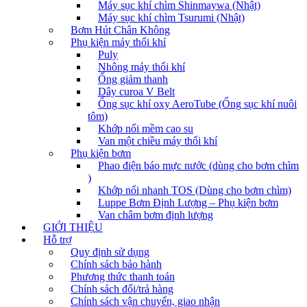
Máy sục khí chìm Shinmaywa (Nhật)
Máy sục khí chìm Tsurumi (Nhật)
Bơm Hút Chân Không
Phụ kiện máy thổi khí
Puly
Nhông máy thổi khí
Ống giảm thanh
Dây curoa V Belt
Ống sục khí oxy AeroTube (Ống sục khí nuôi
tôm)
Khớp nối mềm cao su
Van một chiều máy thổi khí
Phụ kiện bơm
Phao điện báo mực nước (dùng cho bơm chìm
)
Khớp nối nhanh TOS (Dùng cho bơm chìm)
Luppe Bơm Định Lượng – Phụ kiện bơm
Van châm bơm định lượng
GIỚI THIỆU
Hỗ trợ
Quy định sử dụng
Chính sách bảo hành
Phương thức thanh toán
Chính sách đổi/trả hàng
Chính sách vận chuyển, giao nhận