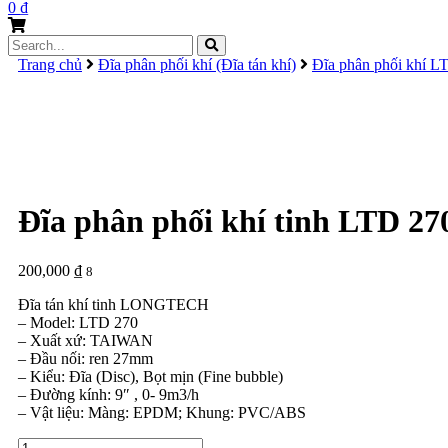
0
₫
Search
for:
Trang chủ
Đĩa phân phối khí (Đĩa tán khí)
Đĩa phân phối khí L
Đĩa phân phối khí tinh LTD 27
200,000
₫
8
Đĩa tán khí tinh LONGTECH
– Model: LTD 270
– Xuất xứ: TAIWAN
– Đầu nối: ren 27mm
– Kiểu: Đĩa (Disc), Bọt mịn (Fine bubble)
– Đường kính: 9″ , 0- 9m3/h
– Vật liệu: Màng: EPDM; Khung: PVC/ABS
Đĩa