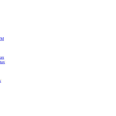
ECM
tax
tax
x