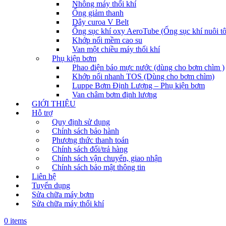
Nhông máy thổi khí
Ống giảm thanh
Dây curoa V Belt
Ống sục khí oxy AeroTube (Ống sục khí nuôi t
Khớp nối mềm cao su
Van một chiều máy thổi khí
Phụ kiện bơm
Phao điện báo mực nước (dùng cho bơm chìm )
Khớp nối nhanh TOS (Dùng cho bơm chìm)
Luppe Bơm Định Lượng – Phụ kiện bơm
Van châm bơm định lượng
GIỚI THIỆU
Hỗ trợ
Quy định sử dụng
Chính sách bảo hành
Phương thức thanh toán
Chính sách đổi/trả hàng
Chính sách vận chuyển, giao nhận
Chính sách bảo mật thông tin
Liên hệ
Tuyển dụng
Sửa chữa máy bơm
Sửa chữa máy thổi khí
0 items