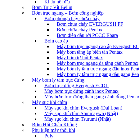
Khâu nối đĩa
Bơm Trục Vít Bellin
Bơm trục ngang – Bơm công nghiệp
Bơm phòng cháy chữa cháy
Bơm chưa cháy EVERGUSH FF
Bơm chữa cháy Pentax
Bơm điện đầu rời PCCC Ebara
Bơm cao áp
Máy bơm trục ngang cao áp Evergush 
Máy bơm tăng áp biến tần Pentax
Máy bơm tự hút Pentax
Máy bơm trục ngang đa tầng cánh Pentax
Máy bơm ly tâm trục ngang đầu inox Pen
Máy bơm ly tâm trục ngang đầu gang Pen
Máy bơm ly tâm trục đứng
Bơm trục đứng Evergush ECDL
Máy bơm trục đứng cánh inox Pentax
Máy bơm trục đứng thân gang cánh đồng Penta
Máy sục khí chìm
Máy sục khí chìm Evergush (Đài Loan)
Máy sục khí chìm Shinmaywa (Nhật)
Máy sục khí chìm Tsurumi (Nhật)
Bơm Hút Chân Không
Phụ kiện máy thổi khí
Puly