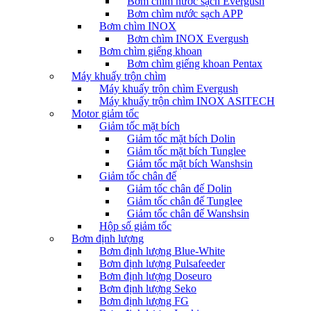
Bơm chìm nước sạch Evergush
Bơm chìm nước sạch APP
Bơm chìm INOX
Bơm chìm INOX Evergush
Bơm chìm giếng khoan
Bơm chìm giếng khoan Pentax
Máy khuấy trộn chìm
Máy khuấy trộn chìm Evergush
Máy khuấy trộn chìm INOX ASITECH
Motor giảm tốc
Giảm tốc mặt bích
Giảm tốc mặt bích Dolin
Giảm tốc mặt bích Tunglee
Giảm tốc mặt bích Wanshsin
Giảm tốc chân đế
Giảm tốc chân đế Dolin
Giảm tốc chân đế Tunglee
Giảm tốc chân đế Wanshsin
Hộp số giảm tốc
Bơm định lượng
Bơm định lượng Blue-White
Bơm định lượng Pulsafeeder
Bơm định lượng Doseuro
Bơm định lượng Seko
Bơm định lượng FG