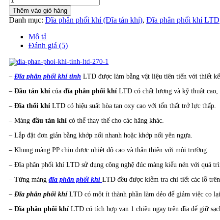
phân
Thêm vào giỏ hàng
phối
Danh mục:
Đĩa phân phối khí (Đĩa tán khí)
,
Đĩa phân phối khí LTD
khí
tinh
Mô tả
LTD
Đánh giá (5)
270
-
Longtech
–
Đĩa phân phối khí tinh
LTD được làm bằng vật liệu tiên tiến với thiết kế
số
lượng
–
Đầu tán khí
của
đĩa phân phối khí
LTD có chất lượng và kỹ thuật cao, 
–
Đĩa thổi khí
LTD có hiệu suất hòa tan oxy cao với tổn thất trở lực thấp.
– Màng
đầu tán khí
có thể thay thế cho các hãng khác.
– Lắp đặt đơn giản bằng khớp nối nhanh hoặc khớp nối yên ngựa.
– Khung màng PP chịu được nhiệt độ cao và thân thiện với môi trường.
– Đĩa phân phối khí LTD sử dụng công nghệ đúc màng kiểu nén với quá trì
– Từng màng
đĩa phân phối khí
LTD đều được kiểm tra chi tiết các lỗ tr
–
Đĩa phân phối khí
LTD có một ít thành phần làm dẻo để giảm việc co lạ
–
Đĩa phân phối khí
LTD có tích hợp van 1 chiều ngay trên đĩa để giữ sạ