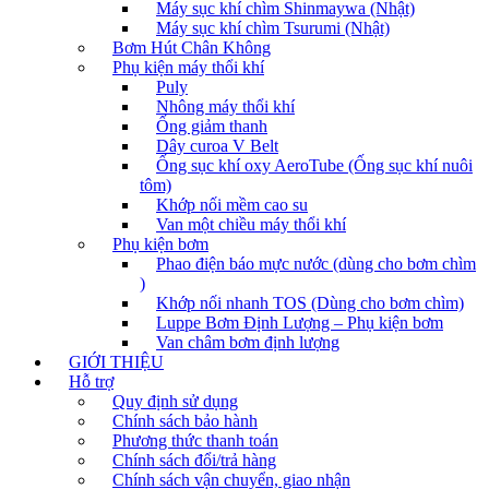
Máy sục khí chìm Shinmaywa (Nhật)
Máy sục khí chìm Tsurumi (Nhật)
Bơm Hút Chân Không
Phụ kiện máy thổi khí
Puly
Nhông máy thổi khí
Ống giảm thanh
Dây curoa V Belt
Ống sục khí oxy AeroTube (Ống sục khí nuôi
tôm)
Khớp nối mềm cao su
Van một chiều máy thổi khí
Phụ kiện bơm
Phao điện báo mực nước (dùng cho bơm chìm
)
Khớp nối nhanh TOS (Dùng cho bơm chìm)
Luppe Bơm Định Lượng – Phụ kiện bơm
Van châm bơm định lượng
GIỚI THIỆU
Hỗ trợ
Quy định sử dụng
Chính sách bảo hành
Phương thức thanh toán
Chính sách đổi/trả hàng
Chính sách vận chuyển, giao nhận