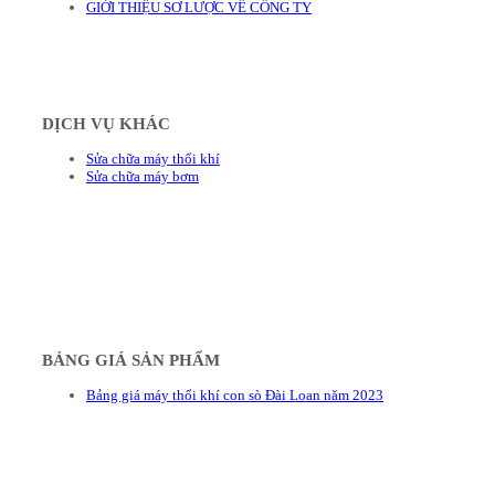
GIỚI THIỆU SƠ LƯỢC VỀ CÔNG TY
DỊCH VỤ KHÁC
Sửa chữa máy thổi khí
Sửa chữa máy bơm
BẢNG GIÁ SẢN PHẨM
Bảng giá máy thổi khí con sò Đài Loan năm 2023