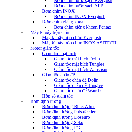
Bơm chìm nước sạch Evergush
Bơm chìm nước sạch APP
Bơm chìm INOX
Bơm chìm INOX Evergush
Bơm chìm giếng khoan
Bơm chìm giếng khoan Pentax
Máy khuấy trộn chìm
Máy khuấy trộn chìm Evergush
Máy khuấy trộn chìm INOX ASITECH
Motor giảm tốc
Giảm tốc mặt bích
Giảm tốc mặt bích Dolin
Giảm tốc mặt bích Tunglee
Giảm tốc mặt bích Wanshsin
Giảm tốc chân đế
Giảm tốc chân đế Dolin
Giảm tốc chân đế Tunglee
Giảm tốc chân đế Wanshsin
Hộp số giảm tốc
Bơm định lượng
Bơm định lượng Blue-White
Bơm định lượng Pulsafeeder
Bơm định lượng Doseuro
Bơm định lượng Seko
Bơm định lượng FG