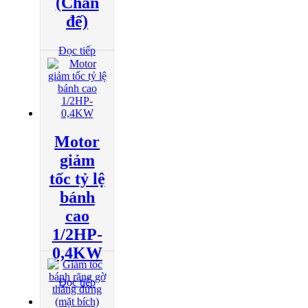
(Chân
đế)
Đọc tiếp
Motor
giảm
tốc tỷ lệ
bánh
cao
1/2HP-
0,4KW
Đọc tiếp