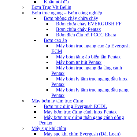
Khâu nối đĩa
Bơm Trục Vít Bellin
Bơm trục ngang – Bơm công nghiệp
Bơm phòng cháy chữa cháy
Bơm chưa cháy EVERGUSH FF
Bơm chữa cháy Pentax
Bơm điện đầu rời PCCC Ebara
Bơm cao áp
Máy bơm trục ngang cao áp Evergush
ECM
Máy bơm tăng áp biến tần Pentax
Máy bơm tự hút Pentax
Máy bơm trục ngang đa tầng cánh
Pentax
Máy bơm ly tâm trục ngang đầu inox
Pentax
Máy bơm ly tâm trục ngang đầu gang
Pentax
Máy bơm ly tâm trục đứng
Bơm trục đứng Evergush ECDL
Máy bơm trục đứng cánh inox Pentax
Máy bơm trục đứng thân gang cánh đồng
Pentax
Máy sục khí chìm
Máy sục khí chìm Evergush (Đài Loan)