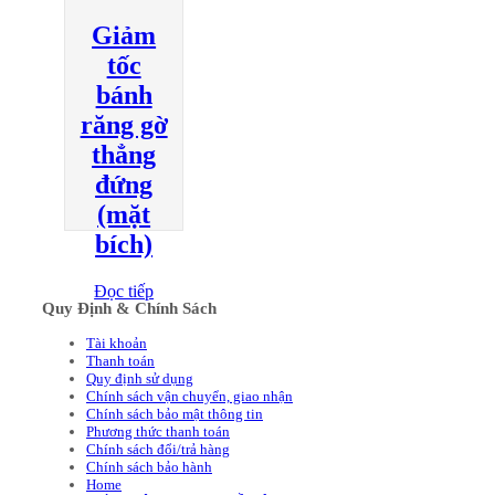
Giảm
tốc
bánh
răng gờ
thẳng
đứng
(mặt
bích)
Đọc tiếp
Quy Định & Chính Sách
Tài khoản
Thanh toán
Quy định sử dụng
Chính sách vận chuyển, giao nhận
Chính sách bảo mật thông tin
Phương thức thanh toán
Chính sách đổi/trả hàng
Chính sách bảo hành
Home