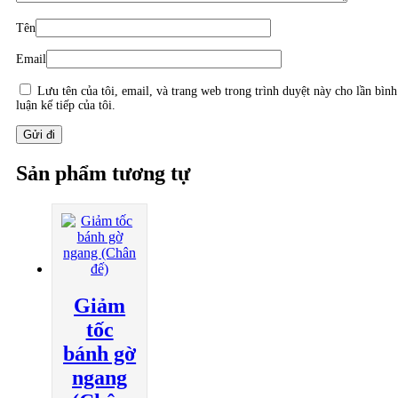
Tên
Email
Lưu tên của tôi, email, và trang web trong trình duyệt này cho lần bình
luận kế tiếp của tôi.
Sản phẩm tương tự
Giảm
tốc
bánh gờ
ngang