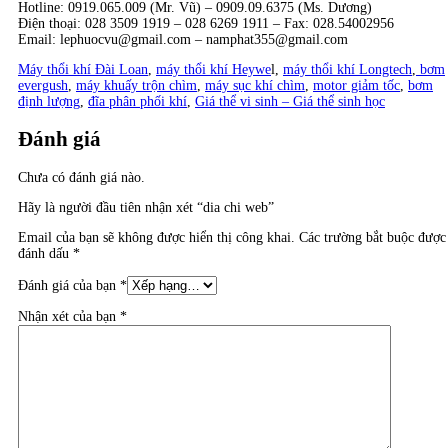
Hotline: 0919.065.009 (Mr. Vũ) – 0909.09.6375 (Ms. Dương)
Điện thoại: 028 3509 1919 – 028 6269 1911 – Fax: 028.54002956
Email: lephuocvu@gmail.com – namphat355@gmail.com
Máy thổi khí Đài Loan
,
máy thổi khí Heywe
l,
máy thổi khí Longtech
,
bơm
evergush
,
máy khuấy trộn chìm
,
máy sục khí chìm
,
motor giảm tốc
,
bơm
định lượng
,
đĩa phân phối khí
,
Giá thể vi sinh – Giá thể sinh học
Đánh giá
Chưa có đánh giá nào.
Hãy là người đầu tiên nhận xét “dia chi web”
Email của bạn sẽ không được hiển thị công khai.
Các trường bắt buộc được
đánh dấu
*
Đánh giá của bạn
*
Nhận xét của bạn
*