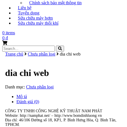
Chính sách bảo mật thông tin
Liên hệ
Tuyển dụng
Sửa chữa máy bơm
Sửa chữa máy thổi khí
0 items
0
₫
Search
for:
Trang chủ
Chưa phân loại
dia chi web
dia chi web
Danh mục:
Chưa phân loại
Mô tả
Đánh giá (0)
CÔNG TY TNHH CÔNG NGHỆ KỸ THUẬT NAM PHÁT
Website: http://namphat.net/ – http://www.bomdinhluong.vn
Địa chỉ: 46/106 Đường số 18, KP1, P. Bình Hưng Hòa, Q. Bình Tân,
TPHCM.