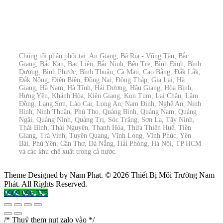
Chúng tôi phân phối tại: An Giang, Bà Rịa - Vũng Tàu, Bắc
Giang, Bắc Kạn, Bạc Liêu, Bắc Ninh, Bến Tre, Bình Định, Bình
Dương, Bình Phước, Bình Thuận, Cà Mau, Cao Bằng, Đắk Lắk,
Đắk Nông, Điện Biên, Đồng Nai, Đồng Tháp, Gia Lai, Hà
Giang, Hà Nam, Hà Tĩnh, Hải Dương, Hậu Giang, Hòa Bình,
Hưng Yên, Khánh Hòa, Kiên Giang, Kon Tum, Lai Châu, Lâm
Đồng, Lạng Sơn, Lào Cai, Long An, Nam Định, Nghệ An, Ninh
Bình, Ninh Thuận, Phú Thọ, Quảng Bình, Quảng Nam, Quảng
Ngãi, Quảng Ninh, Quảng Trị, Sóc Trăng, Sơn La, Tây Ninh,
Thái Bình, Thái Nguyên, Thanh Hóa, Thừa Thiên Huế, Tiền
Giang, Trà Vinh, Tuyên Quang, Vĩnh Long, Vĩnh Phúc, Yên
Bái, Phú Yên, Cần Thơ, Đà Nẵng, Hải Phòng, Hà Nội, TP HCM
và các khu chế xuất trong cả nước.
Theme Designed by Nam Phat.
© 2026 Thiết Bị Môi Trường Nam
Phát. All Rights Reserved.
0909 096 375
/* Thuỷ them nut zalo vào */