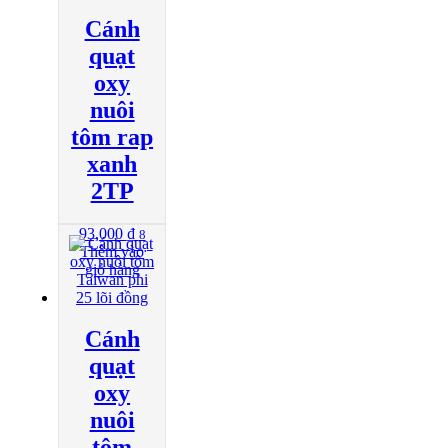
Cánh
quạt
oxy
nuôi
tôm rap
xanh
2TP
93,000
₫
8
Thêm vào
giỏ hàng
Cánh
quạt
oxy
nuôi
tôm