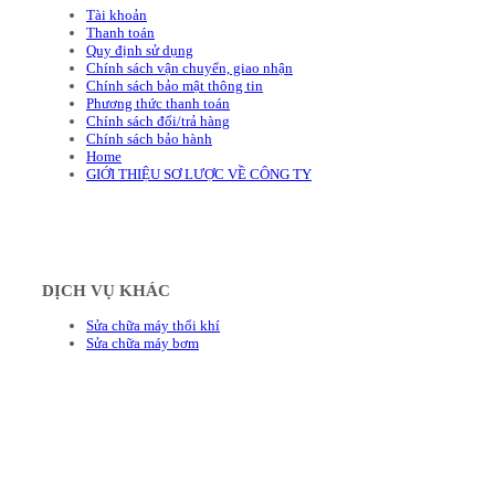
Tài khoản
Thanh toán
Quy định sử dụng
Chính sách vận chuyển, giao nhận
Chính sách bảo mật thông tin
Phương thức thanh toán
Chính sách đổi/trả hàng
Chính sách bảo hành
Home
GIỚI THIỆU SƠ LƯỢC VỀ CÔNG TY
DỊCH VỤ KHÁC
Sửa chữa máy thổi khí
Sửa chữa máy bơm