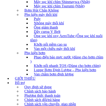
Máy sục khí chìm Shinmaywa (Nhật)
Máy sục khí chìm Tsurumi (Nhật)
Bơm Hút Chân Không
Phụ kiện máy thổi khí
Puly
Nhông máy thổi khí
Ống giảm thanh
Dây curoa V Belt
Ống sục khí oxy AeroTube (Ống sục khí nuôi
tôm)
Khớp nối mềm cao su
Van một chiều máy thổi khí
Phụ kiện bơm
Phao điện báo mực nước (dùng cho bơm chìm
)
Khớp nối nhanh TOS (Dùng cho bơm chìm)
Luppe Bơm Định Lượng – Phụ kiện bơm
Van châm bơm định lượng
GIỚI THIỆU
Hỗ trợ
Quy định sử dụng
Chính sách bảo hành
Phương thức thanh toán
Chính sách đổi/trả hàng
Chính sách vận chuyển, giao nhận