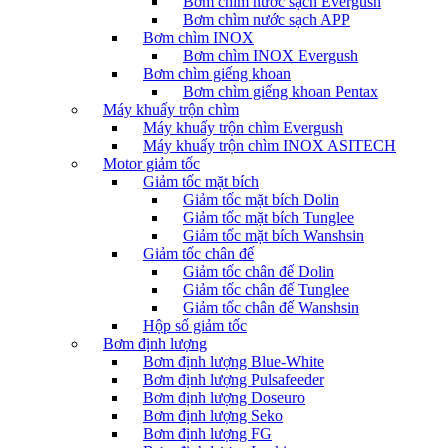
Bơm chìm nước sạch Evergush
Bơm chìm nước sạch APP
Bơm chìm INOX
Bơm chìm INOX Evergush
Bơm chìm giếng khoan
Bơm chìm giếng khoan Pentax
Máy khuấy trộn chìm
Máy khuấy trộn chìm Evergush
Máy khuấy trộn chìm INOX ASITECH
Motor giảm tốc
Giảm tốc mặt bích
Giảm tốc mặt bích Dolin
Giảm tốc mặt bích Tunglee
Giảm tốc mặt bích Wanshsin
Giảm tốc chân đế
Giảm tốc chân đế Dolin
Giảm tốc chân đế Tunglee
Giảm tốc chân đế Wanshsin
Hộp số giảm tốc
Bơm định lượng
Bơm định lượng Blue-White
Bơm định lượng Pulsafeeder
Bơm định lượng Doseuro
Bơm định lượng Seko
Bơm định lượng FG