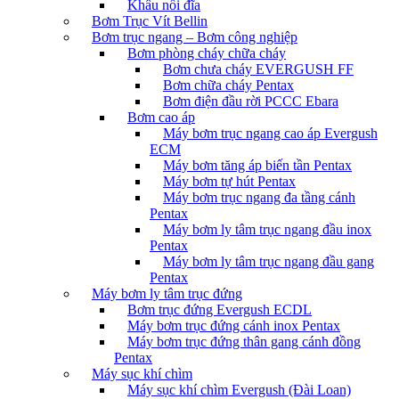
Khâu nối đĩa
Bơm Trục Vít Bellin
Bơm trục ngang – Bơm công nghiệp
Bơm phòng cháy chữa cháy
Bơm chưa cháy EVERGUSH FF
Bơm chữa cháy Pentax
Bơm điện đầu rời PCCC Ebara
Bơm cao áp
Máy bơm trục ngang cao áp Evergush
ECM
Máy bơm tăng áp biến tần Pentax
Máy bơm tự hút Pentax
Máy bơm trục ngang đa tầng cánh
Pentax
Máy bơm ly tâm trục ngang đầu inox
Pentax
Máy bơm ly tâm trục ngang đầu gang
Pentax
Máy bơm ly tâm trục đứng
Bơm trục đứng Evergush ECDL
Máy bơm trục đứng cánh inox Pentax
Máy bơm trục đứng thân gang cánh đồng
Pentax
Máy sục khí chìm
Máy sục khí chìm Evergush (Đài Loan)