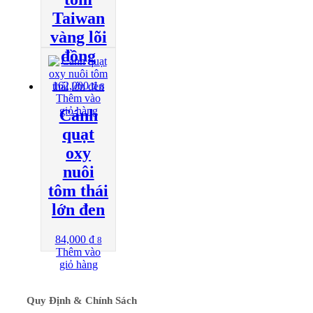
Taiwan
vàng lõi
đồng
162,000
₫
8
Thêm vào
giỏ hàng
Cánh
quạt
oxy
nuôi
tôm thái
lớn đen
84,000
₫
8
Thêm vào
giỏ hàng
Quy Định & Chính Sách