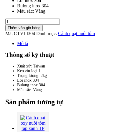
Lõi inox 304
Bulong inox 304
Màu sắc: Vàng
Cánh
quạt
Thêm vào giỏ hàng
oxy
Mã:
CTVLI304
Danh mục:
Cánh quạt nuôi tôm
nuôi
tôm
Mô tả
Taiwan
vàng
Thông số kỹ thuật
inox
304
Xuất xứ: Taiwan
số
Keo zin loại 1
lượng
Trọng lượng: 2kg
Lõi inox 304
Bulong inox 304
Màu sắc: Vàng
Sản phẩm tương tự