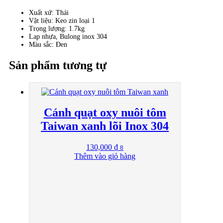
số
Xuất xứ: Thái
lượng
Vật liệu: Keo zin loại 1
Trọng lượng: 1.7kg
Lap nhựa, Bulong inox 304
Màu sắc: Đen
Sản phẩm tương tự
Cánh quạt oxy nuôi tôm
Taiwan xanh lõi Inox 304
130,000
₫
8
Thêm vào giỏ hàng