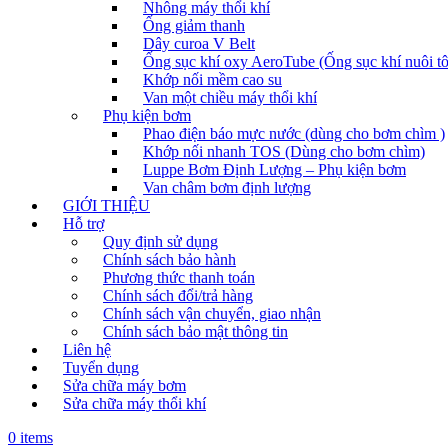
Nhông máy thổi khí
Ống giảm thanh
Dây curoa V Belt
Ống sục khí oxy AeroTube (Ống sục khí nuôi t
Khớp nối mềm cao su
Van một chiều máy thổi khí
Phụ kiện bơm
Phao điện báo mực nước (dùng cho bơm chìm )
Khớp nối nhanh TOS (Dùng cho bơm chìm)
Luppe Bơm Định Lượng – Phụ kiện bơm
Van châm bơm định lượng
GIỚI THIỆU
Hỗ trợ
Quy định sử dụng
Chính sách bảo hành
Phương thức thanh toán
Chính sách đổi/trả hàng
Chính sách vận chuyển, giao nhận
Chính sách bảo mật thông tin
Liên hệ
Tuyển dụng
Sửa chữa máy bơm
Sửa chữa máy thổi khí
0 items