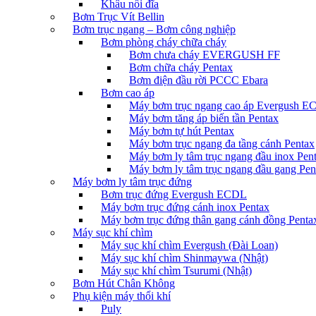
Khâu nối đĩa
Bơm Trục Vít Bellin
Bơm trục ngang – Bơm công nghiệp
Bơm phòng cháy chữa cháy
Bơm chưa cháy EVERGUSH FF
Bơm chữa cháy Pentax
Bơm điện đầu rời PCCC Ebara
Bơm cao áp
Máy bơm trục ngang cao áp Evergush 
Máy bơm tăng áp biến tần Pentax
Máy bơm tự hút Pentax
Máy bơm trục ngang đa tầng cánh Pentax
Máy bơm ly tâm trục ngang đầu inox Pen
Máy bơm ly tâm trục ngang đầu gang Pen
Máy bơm ly tâm trục đứng
Bơm trục đứng Evergush ECDL
Máy bơm trục đứng cánh inox Pentax
Máy bơm trục đứng thân gang cánh đồng Penta
Máy sục khí chìm
Máy sục khí chìm Evergush (Đài Loan)
Máy sục khí chìm Shinmaywa (Nhật)
Máy sục khí chìm Tsurumi (Nhật)
Bơm Hút Chân Không
Phụ kiện máy thổi khí
Puly