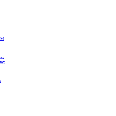
ECM
tax
tax
x