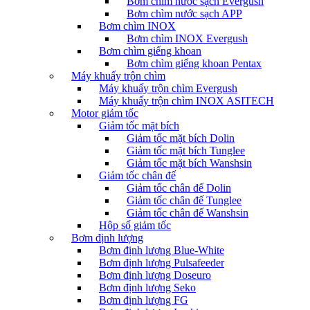
Bơm chìm nước sạch Evergush
Bơm chìm nước sạch APP
Bơm chìm INOX
Bơm chìm INOX Evergush
Bơm chìm giếng khoan
Bơm chìm giếng khoan Pentax
Máy khuấy trộn chìm
Máy khuấy trộn chìm Evergush
Máy khuấy trộn chìm INOX ASITECH
Motor giảm tốc
Giảm tốc mặt bích
Giảm tốc mặt bích Dolin
Giảm tốc mặt bích Tunglee
Giảm tốc mặt bích Wanshsin
Giảm tốc chân đế
Giảm tốc chân đế Dolin
Giảm tốc chân đế Tunglee
Giảm tốc chân đế Wanshsin
Hộp số giảm tốc
Bơm định lượng
Bơm định lượng Blue-White
Bơm định lượng Pulsafeeder
Bơm định lượng Doseuro
Bơm định lượng Seko
Bơm định lượng FG