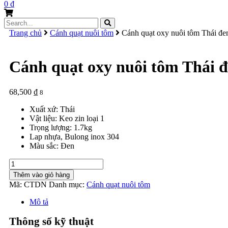
0
₫
Search
for:
Trang chủ
Cánh quạt nuôi tôm
Cánh quạt oxy nuôi tôm Thái đe
Cánh quạt oxy nuôi tôm Thái 
68,500
₫
8
Xuất xứ: Thái
Vật liệu: Keo zin loại 1
Trọng lượng: 1.7kg
Lap nhựa, Bulong inox 304
Màu sắc: Đen
Cánh
quạt
Thêm vào giỏ hàng
oxy
Mã:
CTDN
Danh mục:
Cánh quạt nuôi tôm
nuôi
tôm
Mô tả
Thái
đen
Thông số kỹ thuật
nhỏ