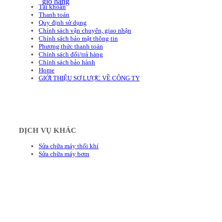
giỏ hàng
Tài khoản
Thanh toán
Quy định sử dụng
Chính sách vận chuyển, giao nhận
Chính sách bảo mật thông tin
Phương thức thanh toán
Chính sách đổi/trả hàng
Chính sách bảo hành
Home
GIỚI THIỆU SƠ LƯỢC VỀ CÔNG TY
DỊCH VỤ KHÁC
Sửa chữa máy thổi khí
Sửa chữa máy bơm