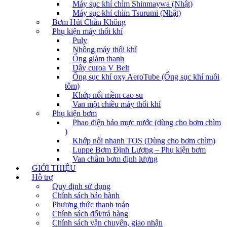
Máy sục khí chìm Shinmaywa (Nhật)
Máy sục khí chìm Tsurumi (Nhật)
Bơm Hút Chân Không
Phụ kiện máy thổi khí
Puly
Nhông máy thổi khí
Ống giảm thanh
Dây curoa V Belt
Ống sục khí oxy AeroTube (Ống sục khí nuôi
tôm)
Khớp nối mềm cao su
Van một chiều máy thổi khí
Phụ kiện bơm
Phao điện báo mực nước (dùng cho bơm chìm
)
Khớp nối nhanh TOS (Dùng cho bơm chìm)
Luppe Bơm Định Lượng – Phụ kiện bơm
Van châm bơm định lượng
GIỚI THIỆU
Hỗ trợ
Quy định sử dụng
Chính sách bảo hành
Phương thức thanh toán
Chính sách đổi/trả hàng
Chính sách vận chuyển, giao nhận