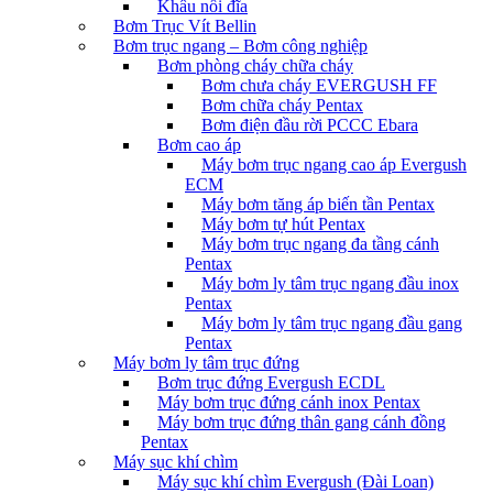
Khâu nối đĩa
Bơm Trục Vít Bellin
Bơm trục ngang – Bơm công nghiệp
Bơm phòng cháy chữa cháy
Bơm chưa cháy EVERGUSH FF
Bơm chữa cháy Pentax
Bơm điện đầu rời PCCC Ebara
Bơm cao áp
Máy bơm trục ngang cao áp Evergush
ECM
Máy bơm tăng áp biến tần Pentax
Máy bơm tự hút Pentax
Máy bơm trục ngang đa tầng cánh
Pentax
Máy bơm ly tâm trục ngang đầu inox
Pentax
Máy bơm ly tâm trục ngang đầu gang
Pentax
Máy bơm ly tâm trục đứng
Bơm trục đứng Evergush ECDL
Máy bơm trục đứng cánh inox Pentax
Máy bơm trục đứng thân gang cánh đồng
Pentax
Máy sục khí chìm
Máy sục khí chìm Evergush (Đài Loan)