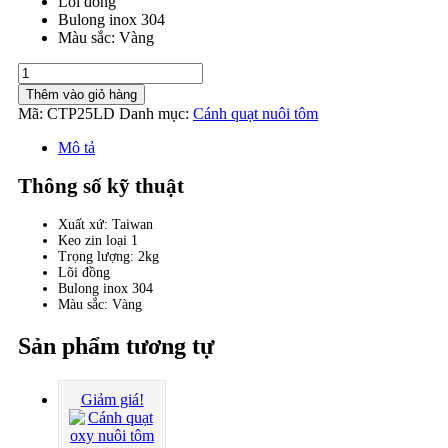
Lõi đồng
Bulong inox 304
Màu sắc: Vàng
Cánh
quạt
Thêm vào giỏ hàng
oxy
Mã:
CTP25LD
Danh mục:
Cánh quạt nuôi tôm
nuôi
tôm
Mô tả
Taiwan
phi
Thông số kỹ thuật
25
lõi
Xuất xứ: Taiwan
đồng
Keo zin loại 1
số
Trọng lượng: 2kg
lượng
Lõi đồng
Bulong inox 304
Màu sắc: Vàng
Sản phẩm tương tự
Giảm giá!