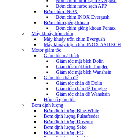
Bơm chìm nước sạch Evergush
Bơm chìm nước sạch APP
Bơm chìm INOX
Bơm chìm INOX Evergush
Bơm chìm giếng khoan
Bơm chìm giếng khoan Pentax
Máy khuấy trộn chìm
Máy khuấy trộn chìm Evergush
Máy khuấy trộn chìm INOX ASITECH
Motor giảm tốc
Giảm tốc mặt bích
Giảm tốc mặt bích Dolin
Giảm tốc mặt bích Tunglee
Giảm tốc mặt bích Wanshsin
Giảm tốc chân đế
Giảm tốc chân đế Dolin
Giảm tốc chân đế Tunglee
Giảm tốc chân đế Wanshsin
Hộp số giảm tốc
Bơm định lượng
Bơm định lượng Blue-White
Bơm định lượng Pulsafeeder
Bơm định lượng Doseuro
Bơm định lượng Seko
Bơm định lượng FG