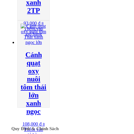
xanh
2TP
93,000
₫
8
Thêm vào
giỏ hàng
Cánh
quạt
oxy
nuôi
tôm thái
lớn
xanh
ngọc
108,000
₫
8
Quy Định & Chính Sách
Thêm vào