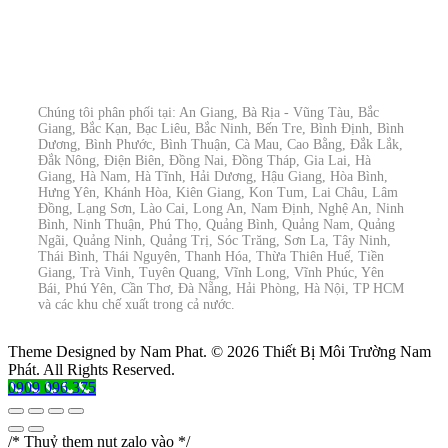
Chúng tôi phân phối tại: An Giang, Bà Rịa - Vũng Tàu, Bắc
Giang, Bắc Kạn, Bạc Liêu, Bắc Ninh, Bến Tre, Bình Định, Bình
Dương, Bình Phước, Bình Thuận, Cà Mau, Cao Bằng, Đắk Lắk,
Đắk Nông, Điện Biên, Đồng Nai, Đồng Tháp, Gia Lai, Hà
Giang, Hà Nam, Hà Tĩnh, Hải Dương, Hậu Giang, Hòa Bình,
Hưng Yên, Khánh Hòa, Kiên Giang, Kon Tum, Lai Châu, Lâm
Đồng, Lạng Sơn, Lào Cai, Long An, Nam Định, Nghệ An, Ninh
Bình, Ninh Thuận, Phú Thọ, Quảng Bình, Quảng Nam, Quảng
Ngãi, Quảng Ninh, Quảng Trị, Sóc Trăng, Sơn La, Tây Ninh,
Thái Bình, Thái Nguyên, Thanh Hóa, Thừa Thiên Huế, Tiền
Giang, Trà Vinh, Tuyên Quang, Vĩnh Long, Vĩnh Phúc, Yên
Bái, Phú Yên, Cần Thơ, Đà Nẵng, Hải Phòng, Hà Nội, TP HCM
và các khu chế xuất trong cả nước.
Theme Designed by Nam Phat.
© 2026 Thiết Bị Môi Trường Nam
Phát. All Rights Reserved.
0909 096 375
/* Thuỷ them nut zalo vào */