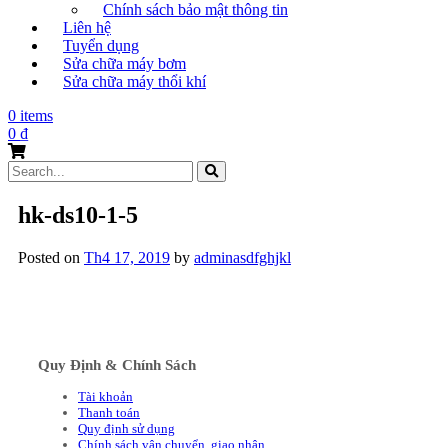
Chính sách bảo mật thông tin
Liên hệ
Tuyển dụng
Sửa chữa máy bơm
Sửa chữa máy thổi khí
0 items
0
₫
Search
for:
hk-ds10-1-5
Posted on
Th4 17, 2019
by
adminasdfghjkl
Quy Định & Chính Sách
Tài khoản
Thanh toán
Quy định sử dụng
Chính sách vận chuyển, giao nhận