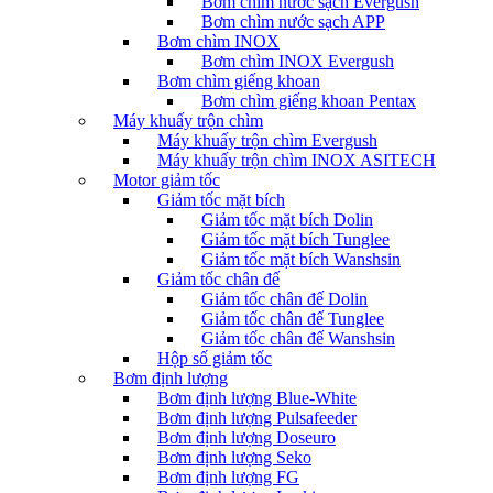
Bơm chìm nước sạch Evergush
Bơm chìm nước sạch APP
Bơm chìm INOX
Bơm chìm INOX Evergush
Bơm chìm giếng khoan
Bơm chìm giếng khoan Pentax
Máy khuấy trộn chìm
Máy khuấy trộn chìm Evergush
Máy khuấy trộn chìm INOX ASITECH
Motor giảm tốc
Giảm tốc mặt bích
Giảm tốc mặt bích Dolin
Giảm tốc mặt bích Tunglee
Giảm tốc mặt bích Wanshsin
Giảm tốc chân đế
Giảm tốc chân đế Dolin
Giảm tốc chân đế Tunglee
Giảm tốc chân đế Wanshsin
Hộp số giảm tốc
Bơm định lượng
Bơm định lượng Blue-White
Bơm định lượng Pulsafeeder
Bơm định lượng Doseuro
Bơm định lượng Seko
Bơm định lượng FG