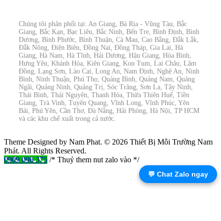
Chúng tôi phân phối tại: An Giang, Bà Rịa - Vũng Tàu, Bắc
Giang, Bắc Kạn, Bạc Liêu, Bắc Ninh, Bến Tre, Bình Định, Bình
Dương, Bình Phước, Bình Thuận, Cà Mau, Cao Bằng, Đắk Lắk,
Đắk Nông, Điện Biên, Đồng Nai, Đồng Tháp, Gia Lai, Hà
Giang, Hà Nam, Hà Tĩnh, Hải Dương, Hậu Giang, Hòa Bình,
Hưng Yên, Khánh Hòa, Kiên Giang, Kon Tum, Lai Châu, Lâm
Đồng, Lạng Sơn, Lào Cai, Long An, Nam Định, Nghệ An, Ninh
Bình, Ninh Thuận, Phú Thọ, Quảng Bình, Quảng Nam, Quảng
Ngãi, Quảng Ninh, Quảng Trị, Sóc Trăng, Sơn La, Tây Ninh,
Thái Bình, Thái Nguyên, Thanh Hóa, Thừa Thiên Huế, Tiền
Giang, Trà Vinh, Tuyên Quang, Vĩnh Long, Vĩnh Phúc, Yên
Bái, Phú Yên, Cần Thơ, Đà Nẵng, Hải Phòng, Hà Nội, TP HCM
và các khu chế xuất trong cả nước.
Theme Designed by Nam Phat.
© 2026 Thiết Bị Môi Trường Nam
Phát. All Rights Reserved.
0909 096 375
/* Thuỷ them nut zalo vào */
💬 Chat Zalo ngay