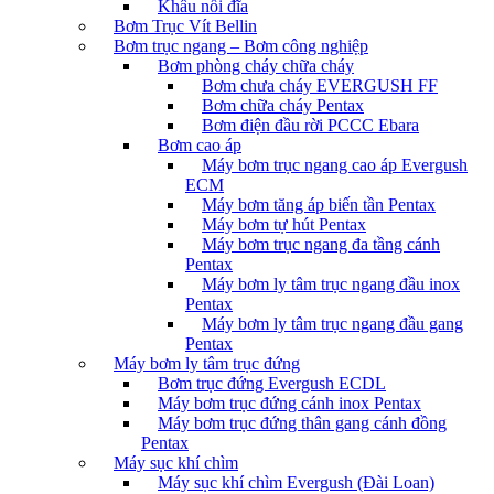
Khâu nối đĩa
Bơm Trục Vít Bellin
Bơm trục ngang – Bơm công nghiệp
Bơm phòng cháy chữa cháy
Bơm chưa cháy EVERGUSH FF
Bơm chữa cháy Pentax
Bơm điện đầu rời PCCC Ebara
Bơm cao áp
Máy bơm trục ngang cao áp Evergush
ECM
Máy bơm tăng áp biến tần Pentax
Máy bơm tự hút Pentax
Máy bơm trục ngang đa tầng cánh
Pentax
Máy bơm ly tâm trục ngang đầu inox
Pentax
Máy bơm ly tâm trục ngang đầu gang
Pentax
Máy bơm ly tâm trục đứng
Bơm trục đứng Evergush ECDL
Máy bơm trục đứng cánh inox Pentax
Máy bơm trục đứng thân gang cánh đồng
Pentax
Máy sục khí chìm
Máy sục khí chìm Evergush (Đài Loan)