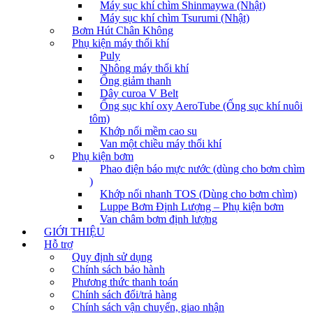
Máy sục khí chìm Shinmaywa (Nhật)
Máy sục khí chìm Tsurumi (Nhật)
Bơm Hút Chân Không
Phụ kiện máy thổi khí
Puly
Nhông máy thổi khí
Ống giảm thanh
Dây curoa V Belt
Ống sục khí oxy AeroTube (Ống sục khí nuôi
tôm)
Khớp nối mềm cao su
Van một chiều máy thổi khí
Phụ kiện bơm
Phao điện báo mực nước (dùng cho bơm chìm
)
Khớp nối nhanh TOS (Dùng cho bơm chìm)
Luppe Bơm Định Lượng – Phụ kiện bơm
Van châm bơm định lượng
GIỚI THIỆU
Hỗ trợ
Quy định sử dụng
Chính sách bảo hành
Phương thức thanh toán
Chính sách đổi/trả hàng
Chính sách vận chuyển, giao nhận