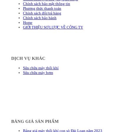
Chính sách bảo mật thông tin
Phương thức thanh toán
Chính sách đổi/trả hàng
Chính sách bảo hành
Home
GIỚI THIỆU SƠ LƯỢC VỀ CÔNG TY
DỊCH VỤ KHÁC
Sửa chữa máy thổi khí
Sửa chữa máy bơm
BẢNG GIÁ SẢN PHẨM
Bảng giá máy thổi khí con sò Đài Loan năm 2023