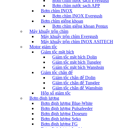
Bơm chìm nước sạch Evergush
Bơm chìm nước sạch APP
Bơm chìm INOX
Bơm chìm INOX Evergush
Bơm chìm giếng khoan
Bơm chìm giếng khoan Pentax
Máy khuấy trộn chìm
Máy khuấy trộn chìm Evergush
Máy khuấy trộn chìm INOX ASITECH
Motor giảm tốc
Giảm tốc mặt bích
Giảm tốc mặt bích Dolin
Giảm tốc mặt bích Tunglee
Giảm tốc mặt bích Wanshsin
Giảm tốc chân đế
Giảm tốc chân đế Dolin
Giảm tốc chân đế Tunglee
Giảm tốc chân đế Wanshsin
Hộp số giảm tốc
Bơm định lượng
Bơm định lượng Blue-White
Bơm định lượng Pulsafeeder
Bơm định lượng Doseuro
Bơm định lượng Seko
Bơm định lượng FG