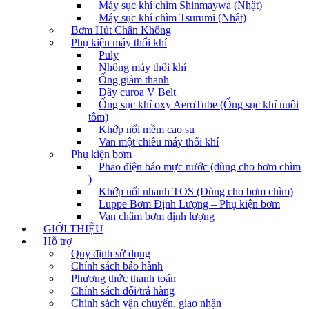
Máy sục khí chìm Shinmaywa (Nhật)
Máy sục khí chìm Tsurumi (Nhật)
Bơm Hút Chân Không
Phụ kiện máy thổi khí
Puly
Nhông máy thổi khí
Ống giảm thanh
Dây curoa V Belt
Ống sục khí oxy AeroTube (Ống sục khí nuôi
tôm)
Khớp nối mềm cao su
Van một chiều máy thổi khí
Phụ kiện bơm
Phao điện báo mực nước (dùng cho bơm chìm
)
Khớp nối nhanh TOS (Dùng cho bơm chìm)
Luppe Bơm Định Lượng – Phụ kiện bơm
Van châm bơm định lượng
GIỚI THIỆU
Hỗ trợ
Quy định sử dụng
Chính sách bảo hành
Phương thức thanh toán
Chính sách đổi/trả hàng
Chính sách vận chuyển, giao nhận