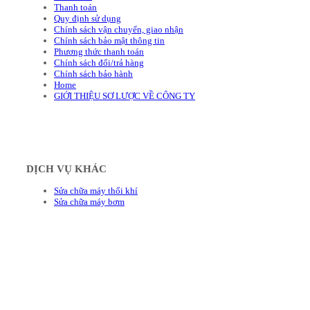
Thanh toán
Quy định sử dụng
Chính sách vận chuyển, giao nhận
Chính sách bảo mật thông tin
Phương thức thanh toán
Chính sách đổi/trả hàng
Chính sách bảo hành
Home
GIỚI THIỆU SƠ LƯỢC VỀ CÔNG TY
DỊCH VỤ KHÁC
Sửa chữa máy thổi khí
Sửa chữa máy bơm