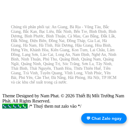
Chúng tôi phân phối tại: An Giang, Bà Rịa - Vũng Tàu, Bắc
Giang, Bắc Kạn, Bạc Liêu, Bắc Ninh, Bến Tre, Bình Định, Bình
Dương, Bình Phước, Bình Thuận, Cà Mau, Cao Bằng, Đắk Lắk,
Đắk Nông, Điện Biên, Đồng Nai, Đồng Tháp, Gia Lai, Hà
Giang, Hà Nam, Hà Tĩnh, Hải Dương, Hậu Giang, Hòa Bình,
Hưng Yên, Khánh Hòa, Kiên Giang, Kon Tum, Lai Châu, Lâm
Đồng, Lạng Sơn, Lào Cai, Long An, Nam Định, Nghệ An, Ninh
Bình, Ninh Thuận, Phú Thọ, Quảng Bình, Quảng Nam, Quảng
Ngãi, Quảng Ninh, Quảng Trị, Sóc Trăng, Sơn La, Tây Ninh,
Thái Bình, Thái Nguyên, Thanh Hóa, Thừa Thiên Huế, Tiền
Giang, Trà Vinh, Tuyên Quang, Vĩnh Long, Vĩnh Phúc, Yên
Bái, Phú Yên, Cần Thơ, Đà Nẵng, Hải Phòng, Hà Nội, TP HCM
và các khu chế xuất trong cả nước.
Theme Designed by Nam Phat.
© 2026 Thiết Bị Môi Trường Nam
Phát. All Rights Reserved.
0909 096 375
/* Thuỷ them nut zalo vào */
💬 Chat Zalo ngay