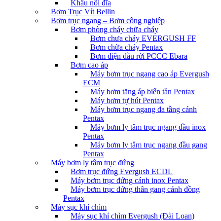
Khâu nối đĩa
Bơm Trục Vít Bellin
Bơm trục ngang – Bơm công nghiệp
Bơm phòng cháy chữa cháy
Bơm chưa cháy EVERGUSH FF
Bơm chữa cháy Pentax
Bơm điện đầu rời PCCC Ebara
Bơm cao áp
Máy bơm trục ngang cao áp Evergush
ECM
Máy bơm tăng áp biến tần Pentax
Máy bơm tự hút Pentax
Máy bơm trục ngang đa tầng cánh
Pentax
Máy bơm ly tâm trục ngang đầu inox
Pentax
Máy bơm ly tâm trục ngang đầu gang
Pentax
Máy bơm ly tâm trục đứng
Bơm trục đứng Evergush ECDL
Máy bơm trục đứng cánh inox Pentax
Máy bơm trục đứng thân gang cánh đồng
Pentax
Máy sục khí chìm
Máy sục khí chìm Evergush (Đài Loan)