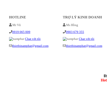
HOTLINE
TRỢ LÝ KINH DOANH
Mr Vũ
Ms Hồng
0919 065 009
0903 679 355
Chat với tôi
Chat với tôi
thietbinamphat@gmail.com
thietbinamphat@gmail.com
Đ
Hot