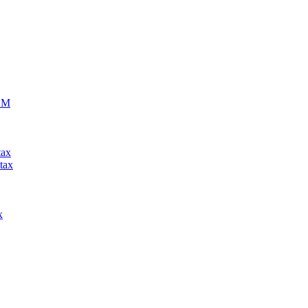
ECM
tax
tax
x