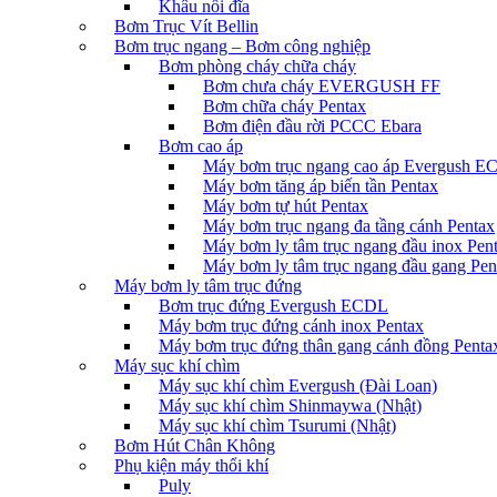
Khâu nối đĩa
Bơm Trục Vít Bellin
Bơm trục ngang – Bơm công nghiệp
Bơm phòng cháy chữa cháy
Bơm chưa cháy EVERGUSH FF
Bơm chữa cháy Pentax
Bơm điện đầu rời PCCC Ebara
Bơm cao áp
Máy bơm trục ngang cao áp Evergush 
Máy bơm tăng áp biến tần Pentax
Máy bơm tự hút Pentax
Máy bơm trục ngang đa tầng cánh Pentax
Máy bơm ly tâm trục ngang đầu inox Pen
Máy bơm ly tâm trục ngang đầu gang Pen
Máy bơm ly tâm trục đứng
Bơm trục đứng Evergush ECDL
Máy bơm trục đứng cánh inox Pentax
Máy bơm trục đứng thân gang cánh đồng Penta
Máy sục khí chìm
Máy sục khí chìm Evergush (Đài Loan)
Máy sục khí chìm Shinmaywa (Nhật)
Máy sục khí chìm Tsurumi (Nhật)
Bơm Hút Chân Không
Phụ kiện máy thổi khí
Puly