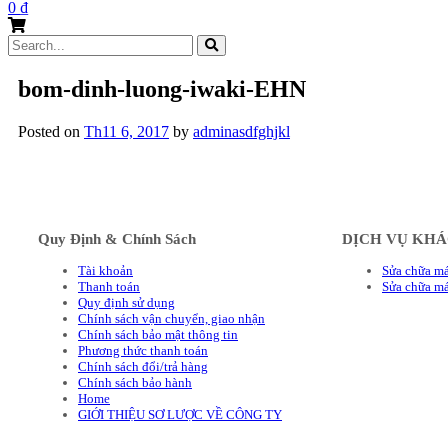
0
₫
Search
for:
bom-dinh-luong-iwaki-EHN
Posted on
Th11 6, 2017
by
adminasdfghjkl
Quy Định & Chính Sách
DỊCH VỤ KH
Tài khoản
Sửa chữa má
Thanh toán
Sửa chữa m
Quy định sử dụng
Chính sách vận chuyển, giao nhận
Chính sách bảo mật thông tin
Phương thức thanh toán
Chính sách đổi/trả hàng
Chính sách bảo hành
Home
GIỚI THIỆU SƠ LƯỢC VỀ CÔNG TY