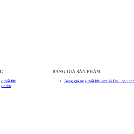
ÁC
BẢNG GIÁ SẢN PHẨM
y thổi khí
Bảng giá máy thổi khí con sò Đài Loan n
áy bơm