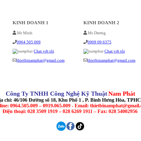
KINH DOANH 1
KINH DOANH 2
Mr Minh
Ms Dương
0964 505 009
0909 09 6375
Chat với tôi
Chat với tôi
thietbinamphat@gmail.com
thietbinamphat@gmail.com
Công Ty TNHH Công Nghệ Kỹ Thuật
Nam Phát
ịa chỉ: 46/106 Đường số 18, Khu Phố 1 , P. Bình Hưng Hòa, TPH
line: 0964.505.009 – 0919.065.009 - Email: thietbinamphat@gmail
Điện thoại: 028 3509 1919 – 028 6269 1911 – Fax: 028 54002956