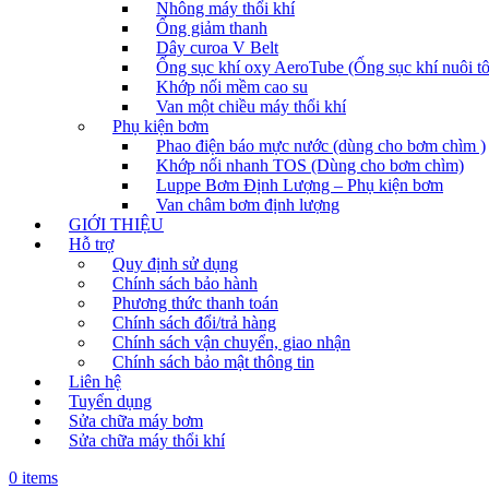
Nhông máy thổi khí
Ống giảm thanh
Dây curoa V Belt
Ống sục khí oxy AeroTube (Ống sục khí nuôi t
Khớp nối mềm cao su
Van một chiều máy thổi khí
Phụ kiện bơm
Phao điện báo mực nước (dùng cho bơm chìm )
Khớp nối nhanh TOS (Dùng cho bơm chìm)
Luppe Bơm Định Lượng – Phụ kiện bơm
Van châm bơm định lượng
GIỚI THIỆU
Hỗ trợ
Quy định sử dụng
Chính sách bảo hành
Phương thức thanh toán
Chính sách đổi/trả hàng
Chính sách vận chuyển, giao nhận
Chính sách bảo mật thông tin
Liên hệ
Tuyển dụng
Sửa chữa máy bơm
Sửa chữa máy thổi khí
0 items