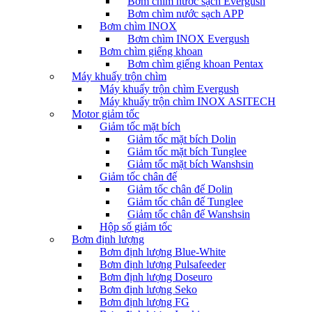
Bơm chìm nước sạch Evergush
Bơm chìm nước sạch APP
Bơm chìm INOX
Bơm chìm INOX Evergush
Bơm chìm giếng khoan
Bơm chìm giếng khoan Pentax
Máy khuấy trộn chìm
Máy khuấy trộn chìm Evergush
Máy khuấy trộn chìm INOX ASITECH
Motor giảm tốc
Giảm tốc mặt bích
Giảm tốc mặt bích Dolin
Giảm tốc mặt bích Tunglee
Giảm tốc mặt bích Wanshsin
Giảm tốc chân đế
Giảm tốc chân đế Dolin
Giảm tốc chân đế Tunglee
Giảm tốc chân đế Wanshsin
Hộp số giảm tốc
Bơm định lượng
Bơm định lượng Blue-White
Bơm định lượng Pulsafeeder
Bơm định lượng Doseuro
Bơm định lượng Seko
Bơm định lượng FG