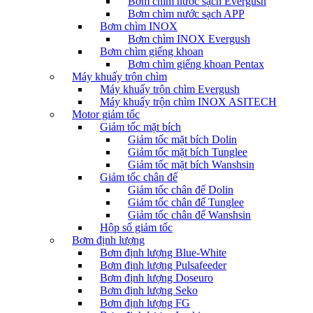
Bơm chìm nước sạch Evergush
Bơm chìm nước sạch APP
Bơm chìm INOX
Bơm chìm INOX Evergush
Bơm chìm giếng khoan
Bơm chìm giếng khoan Pentax
Máy khuấy trộn chìm
Máy khuấy trộn chìm Evergush
Máy khuấy trộn chìm INOX ASITECH
Motor giảm tốc
Giảm tốc mặt bích
Giảm tốc mặt bích Dolin
Giảm tốc mặt bích Tunglee
Giảm tốc mặt bích Wanshsin
Giảm tốc chân đế
Giảm tốc chân đế Dolin
Giảm tốc chân đế Tunglee
Giảm tốc chân đế Wanshsin
Hộp số giảm tốc
Bơm định lượng
Bơm định lượng Blue-White
Bơm định lượng Pulsafeeder
Bơm định lượng Doseuro
Bơm định lượng Seko
Bơm định lượng FG