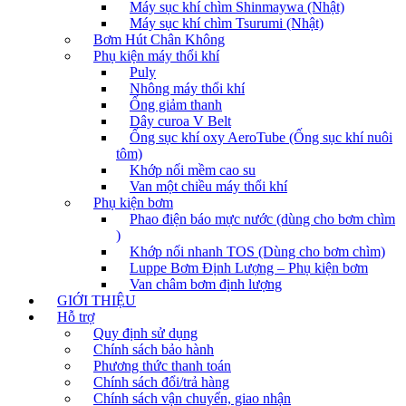
Máy sục khí chìm Shinmaywa (Nhật)
Máy sục khí chìm Tsurumi (Nhật)
Bơm Hút Chân Không
Phụ kiện máy thổi khí
Puly
Nhông máy thổi khí
Ống giảm thanh
Dây curoa V Belt
Ống sục khí oxy AeroTube (Ống sục khí nuôi
tôm)
Khớp nối mềm cao su
Van một chiều máy thổi khí
Phụ kiện bơm
Phao điện báo mực nước (dùng cho bơm chìm
)
Khớp nối nhanh TOS (Dùng cho bơm chìm)
Luppe Bơm Định Lượng – Phụ kiện bơm
Van châm bơm định lượng
GIỚI THIỆU
Hỗ trợ
Quy định sử dụng
Chính sách bảo hành
Phương thức thanh toán
Chính sách đổi/trả hàng
Chính sách vận chuyển, giao nhận