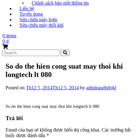
Chính sách bảo mật thông tin
Liên hệ
Tuyển dụng
Sửa chữa máy bơm
Sửa chữa máy thổi khí
0 items
0
₫
Search
for:
So do the hien cong suat may thoi khi
longtech lt 080
Posted on
Th12 5, 2014
Th12 5, 2014
by
adminasdfghjkl
So do the hien cong suat may thoi khi longtech lt 080
Trả lời
Email của bạn sẽ không được hiển thị công khai.
Các trường bắt
buộc được đánh dấu
*