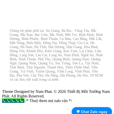
Chúng tôi phân phối tại: An Giang, Bà Rịa - Vũng Tàu, Bắc
Giang, Bắc Kạn, Bạc Liêu, Bắc Ninh, Bến Tre, Bình Định, Bình
Dương, Bình Phước, Bình Thuận, Cà Mau, Cao Bằng, Đắk Lắk,
Đắk Nông, Điện Biên, Đồng Nai, Đồng Tháp, Gia Lai, Hà
Giang, Hà Nam, Hà Tĩnh, Hải Dương, Hậu Giang, Hòa Bình,
Hưng Yên, Khánh Hòa, Kiên Giang, Kon Tum, Lai Châu, Lâm
Đồng, Lạng Sơn, Lào Cai, Long An, Nam Định, Nghệ An, Ninh
Bình, Ninh Thuận, Phú Thọ, Quảng Bình, Quảng Nam, Quảng
Ngãi, Quảng Ninh, Quảng Trị, Sóc Trăng, Sơn La, Tây Ninh,
Thái Bình, Thái Nguyên, Thanh Hóa, Thừa Thiên Huế, Tiền
Giang, Trà Vinh, Tuyên Quang, Vĩnh Long, Vĩnh Phúc, Yên
Bái, Phú Yên, Cần Thơ, Đà Nẵng, Hải Phòng, Hà Nội, TP HCM
và các khu chế xuất trong cả nước.
Theme Designed by Nam Phat.
© 2026 Thiết Bị Môi Trường Nam
Phát. All Rights Reserved.
0909 096 375
/* Thuỷ them nut zalo vào */
💬 Chat Zalo ngay