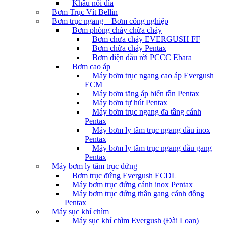
Khâu nối đĩa
Bơm Trục Vít Bellin
Bơm trục ngang – Bơm công nghiệp
Bơm phòng cháy chữa cháy
Bơm chưa cháy EVERGUSH FF
Bơm chữa cháy Pentax
Bơm điện đầu rời PCCC Ebara
Bơm cao áp
Máy bơm trục ngang cao áp Evergush
ECM
Máy bơm tăng áp biến tần Pentax
Máy bơm tự hút Pentax
Máy bơm trục ngang đa tầng cánh
Pentax
Máy bơm ly tâm trục ngang đầu inox
Pentax
Máy bơm ly tâm trục ngang đầu gang
Pentax
Máy bơm ly tâm trục đứng
Bơm trục đứng Evergush ECDL
Máy bơm trục đứng cánh inox Pentax
Máy bơm trục đứng thân gang cánh đồng
Pentax
Máy sục khí chìm
Máy sục khí chìm Evergush (Đài Loan)