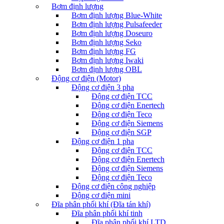
Bơm định lượng
Bơm định lượng Blue-White
Bơm định lượng Pulsafeeder
Bơm định lượng Doseuro
Bơm định lượng Seko
Bơm định lượng FG
Bơm định lượng Iwaki
Bơm định lượng OBL
Động cơ điện (Motor)
Động cơ điện 3 pha
Động cơ điện TCC
Động cơ điện Enertech
Động cơ điện Teco
Động cơ điện Siemens
Động cơ điện SGP
Động cơ điện 1 pha
Động cơ điện TCC
Động cơ điện Enertech
Động cơ điện Siemens
Động cơ điện Teco
Động cơ điện công nghiệp
Động cơ điện mini
Đĩa phân phối khí (Đĩa tán khí)
Đĩa phân phối khí tinh
Đĩa phân phối khí LTD