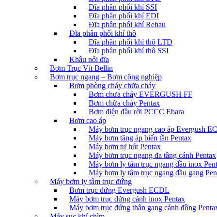
Đĩa phân phối khí SSI
Đĩa phân phối khí EDI
Đĩa phân phối khí Rehau
Đĩa phân phối khí thô
Đĩa phân phối khí thô LTD
Đĩa phân phối khí thô SSI
Khâu nối đĩa
Bơm Trục Vít Bellin
Bơm trục ngang – Bơm công nghiệp
Bơm phòng cháy chữa cháy
Bơm chưa cháy EVERGUSH FF
Bơm chữa cháy Pentax
Bơm điện đầu rời PCCC Ebara
Bơm cao áp
Máy bơm trục ngang cao áp Evergush 
Máy bơm tăng áp biến tần Pentax
Máy bơm tự hút Pentax
Máy bơm trục ngang đa tầng cánh Pentax
Máy bơm ly tâm trục ngang đầu inox Pen
Máy bơm ly tâm trục ngang đầu gang Pen
Máy bơm ly tâm trục đứng
Bơm trục đứng Evergush ECDL
Máy bơm trục đứng cánh inox Pentax
Máy bơm trục đứng thân gang cánh đồng Penta
Máy sục khí chìm