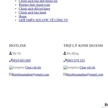
Chính sách bảo mật thông tin
Phương thức thanh toán
Chính sách đổi/trả hàng
Chính sách bảo hành
Home
GIỚI THIỆU SƠ LƯỢC VỀ CÔNG TY
HOTLINE
TRỢ LÝ KINH DOANH
Mr Vũ
Ms Hồng
0919 065 009
0903 679 355
Chat với tôi
Chat với tôi
thietbinamphat@gmail.com
thietbinamphat@gmail.com
Đ