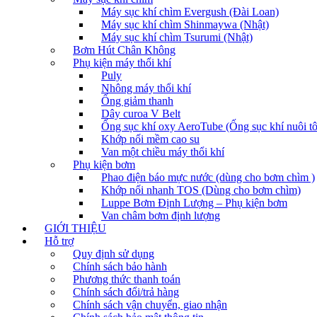
Máy sục khí chìm Evergush (Đài Loan)
Máy sục khí chìm Shinmaywa (Nhật)
Máy sục khí chìm Tsurumi (Nhật)
Bơm Hút Chân Không
Phụ kiện máy thổi khí
Puly
Nhông máy thổi khí
Ống giảm thanh
Dây curoa V Belt
Ống sục khí oxy AeroTube (Ống sục khí nuôi t
Khớp nối mềm cao su
Van một chiều máy thổi khí
Phụ kiện bơm
Phao điện báo mực nước (dùng cho bơm chìm )
Khớp nối nhanh TOS (Dùng cho bơm chìm)
Luppe Bơm Định Lượng – Phụ kiện bơm
Van châm bơm định lượng
GIỚI THIỆU
Hỗ trợ
Quy định sử dụng
Chính sách bảo hành
Phương thức thanh toán
Chính sách đổi/trả hàng
Chính sách vận chuyển, giao nhận