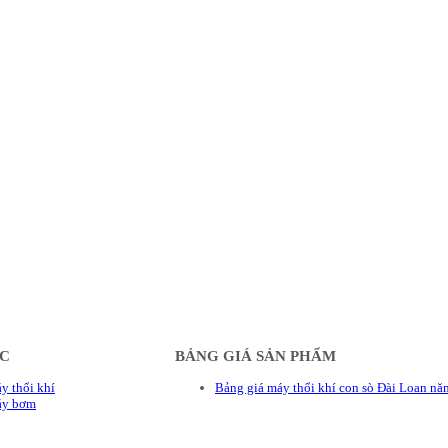
ÁC
BẢNG GIÁ SẢN PHẨM
y thổi khí
Bảng giá máy thổi khí con sò Đài Loan n
áy bơm