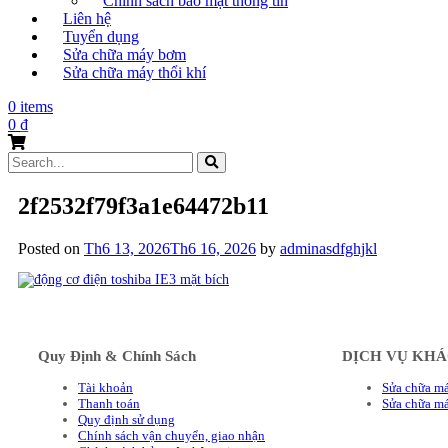
Chính sách bảo mật thông tin
Liên hệ
Tuyển dụng
Sửa chữa máy bơm
Sửa chữa máy thổi khí
0 items
0
₫
Search
for:
2f2532f79f3a1e64472b11
Posted on
Th6 13, 2026
Th6 16, 2026
by
adminasdfghjkl
Quy Định & Chính Sách
DỊCH VỤ KH
Tài khoản
Sửa chữa má
Thanh toán
Sửa chữa m
Quy định sử dụng
Chính sách vận chuyển, giao nhận