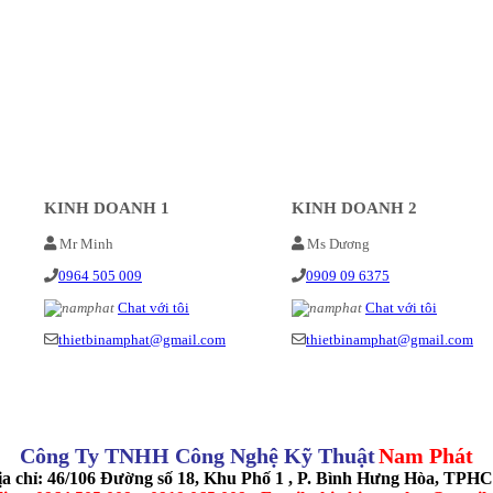
KINH DOANH 1
KINH DOANH 2
Mr Minh
Ms Dương
0964 505 009
0909 09 6375
Chat với tôi
Chat với tôi
thietbinamphat@gmail.com
thietbinamphat@gmail.com
Công Ty TNHH Công Nghệ Kỹ Thuật
Nam Phát
ịa chỉ: 46/106 Đường số 18, Khu Phố 1 , P. Bình Hưng Hòa, TPH