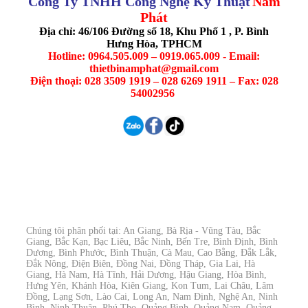
Công Ty TNHH Công Nghệ Kỹ Thuật
Nam
Phát
Địa chỉ: 46/106 Đường số 18, Khu Phố 1 , P. Bình
Hưng Hòa, TPHCM
Hotline: 0964.505.009 – 0919.065.009 - Email:
thietbinamphat@gmail.com
Điện thoại: 028 3509 1919 – 028 6269 1911 – Fax: 028
54002956
Chúng tôi phân phối tại: An Giang, Bà Rịa - Vũng Tàu, Bắc
Giang, Bắc Kạn, Bạc Liêu, Bắc Ninh, Bến Tre, Bình Định, Bình
Dương, Bình Phước, Bình Thuận, Cà Mau, Cao Bằng, Đắk Lắk,
Đắk Nông, Điện Biên, Đồng Nai, Đồng Tháp, Gia Lai, Hà
Giang, Hà Nam, Hà Tĩnh, Hải Dương, Hậu Giang, Hòa Bình,
Hưng Yên, Khánh Hòa, Kiên Giang, Kon Tum, Lai Châu, Lâm
Đồng, Lạng Sơn, Lào Cai, Long An, Nam Định, Nghệ An, Ninh
Bình, Ninh Thuận, Phú Thọ, Quảng Bình, Quảng Nam, Quảng