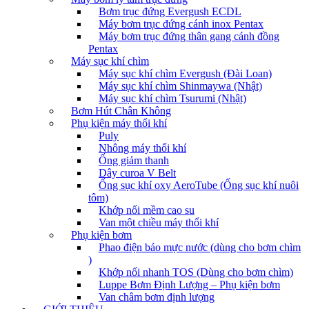
Bơm trục đứng Evergush ECDL
Máy bơm trục đứng cánh inox Pentax
Máy bơm trục đứng thân gang cánh đồng
Pentax
Máy sục khí chìm
Máy sục khí chìm Evergush (Đài Loan)
Máy sục khí chìm Shinmaywa (Nhật)
Máy sục khí chìm Tsurumi (Nhật)
Bơm Hút Chân Không
Phụ kiện máy thổi khí
Puly
Nhông máy thổi khí
Ống giảm thanh
Dây curoa V Belt
Ống sục khí oxy AeroTube (Ống sục khí nuôi
tôm)
Khớp nối mềm cao su
Van một chiều máy thổi khí
Phụ kiện bơm
Phao điện báo mực nước (dùng cho bơm chìm
)
Khớp nối nhanh TOS (Dùng cho bơm chìm)
Luppe Bơm Định Lượng – Phụ kiện bơm
Van châm bơm định lượng