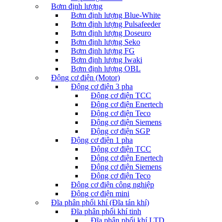
Bơm định lượng
Bơm định lượng Blue-White
Bơm định lượng Pulsafeeder
Bơm định lượng Doseuro
Bơm định lượng Seko
Bơm định lượng FG
Bơm định lượng Iwaki
Bơm định lượng OBL
Động cơ điện (Motor)
Động cơ điện 3 pha
Động cơ điện TCC
Động cơ điện Enertech
Động cơ điện Teco
Động cơ điện Siemens
Động cơ điện SGP
Động cơ điện 1 pha
Động cơ điện TCC
Động cơ điện Enertech
Động cơ điện Siemens
Động cơ điện Teco
Động cơ điện công nghiệp
Động cơ điện mini
Đĩa phân phối khí (Đĩa tán khí)
Đĩa phân phối khí tinh
Đĩa phân phối khí LTD