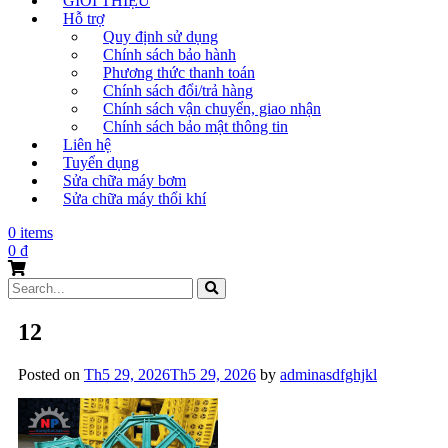
GIỚI THIỆU
Hỗ trợ
Quy định sử dụng
Chính sách bảo hành
Phương thức thanh toán
Chính sách đổi/trả hàng
Chính sách vận chuyển, giao nhận
Chính sách bảo mật thông tin
Liên hệ
Tuyển dụng
Sửa chữa máy bơm
Sửa chữa máy thổi khí
0 items
0
₫
Search
for:
12
Posted on
Th5 29, 2026
Th5 29, 2026
by
adminasdfghjkl