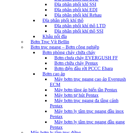
Đĩa phân phối khí SSI
Đĩa phân phối khí EDI
Đĩa phân phối khí Rehau
Đĩa phân phối khí thô
Đĩa phân phối khí thô LTD
Đĩa phân phối khí thô SSI
Khâu nối đĩa
Bơm Trục Vít Bellin
Bơm trục ngang – Bơm công nghiệp
Bơm phòng cháy chữa cháy
Bơm chưa cháy EVERGUSH FF
Bơm chữa cháy Pentax
Bơm điện đầu rời PCCC Ebara
Bơm cao áp
Máy bơm trục ngang cao áp Evergush
ECM
Máy bơm tăng áp biến tần Pentax
Máy bơm tự hút Pentax
Máy bơm trục ngang đa tầng cánh
Pentax
Máy bơm ly tâm trục ngang đầu inox
Pentax
Máy bơm ly tâm trục ngang đầu gang
Pentax
Máy bơm ly tâm trục đứng