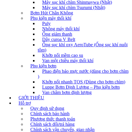
Máy sục khí chìm Shinmaywa (Nhật)
Máy sục khí chìm Tsurumi (Nhật)
Bơm Hút Chân Không
Phụ kiện máy thổi khí
Puly
Nhông máy thổi khí
Ống giảm thanh
Dây curoa V Belt
Ống sục khí oxy AeroTube (Ống sục khí nuôi
tôm)
Khớp nối mềm cao su
Van một chiều máy thổi khí
Phụ kiện bơm
Phao điện báo mực nước (dùng cho bơm chìm
)
Khớp nối nhanh TOS (Dùng cho bơm chìm)
Luppe Bơm Định Lượng – Phụ kiện bơm
Van châm bơm định lượng
GIỚI THIỆU
Hỗ trợ
Quy định sử dụng
Chính sách bảo hành
Phương thức thanh toán
Chính sách đổi/trả hàng
Chính sách vận chuyển, giao nhận