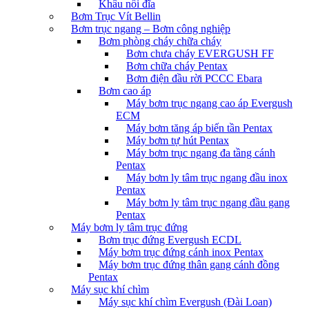
Khâu nối đĩa
Bơm Trục Vít Bellin
Bơm trục ngang – Bơm công nghiệp
Bơm phòng cháy chữa cháy
Bơm chưa cháy EVERGUSH FF
Bơm chữa cháy Pentax
Bơm điện đầu rời PCCC Ebara
Bơm cao áp
Máy bơm trục ngang cao áp Evergush
ECM
Máy bơm tăng áp biến tần Pentax
Máy bơm tự hút Pentax
Máy bơm trục ngang đa tầng cánh
Pentax
Máy bơm ly tâm trục ngang đầu inox
Pentax
Máy bơm ly tâm trục ngang đầu gang
Pentax
Máy bơm ly tâm trục đứng
Bơm trục đứng Evergush ECDL
Máy bơm trục đứng cánh inox Pentax
Máy bơm trục đứng thân gang cánh đồng
Pentax
Máy sục khí chìm
Máy sục khí chìm Evergush (Đài Loan)