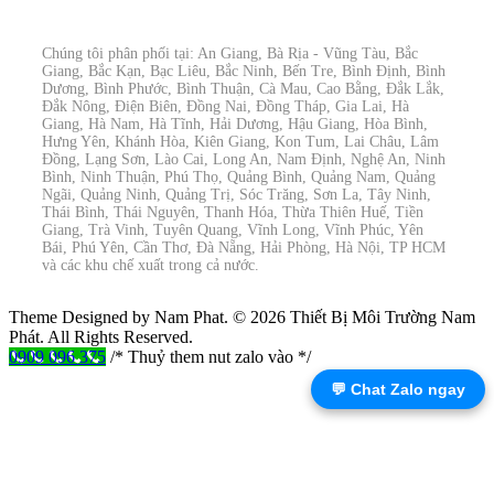
Chúng tôi phân phối tại: An Giang, Bà Rịa - Vũng Tàu, Bắc
Giang, Bắc Kạn, Bạc Liêu, Bắc Ninh, Bến Tre, Bình Định, Bình
Dương, Bình Phước, Bình Thuận, Cà Mau, Cao Bằng, Đắk Lắk,
Đắk Nông, Điện Biên, Đồng Nai, Đồng Tháp, Gia Lai, Hà
Giang, Hà Nam, Hà Tĩnh, Hải Dương, Hậu Giang, Hòa Bình,
Hưng Yên, Khánh Hòa, Kiên Giang, Kon Tum, Lai Châu, Lâm
Đồng, Lạng Sơn, Lào Cai, Long An, Nam Định, Nghệ An, Ninh
Bình, Ninh Thuận, Phú Thọ, Quảng Bình, Quảng Nam, Quảng
Ngãi, Quảng Ninh, Quảng Trị, Sóc Trăng, Sơn La, Tây Ninh,
Thái Bình, Thái Nguyên, Thanh Hóa, Thừa Thiên Huế, Tiền
Giang, Trà Vinh, Tuyên Quang, Vĩnh Long, Vĩnh Phúc, Yên
Bái, Phú Yên, Cần Thơ, Đà Nẵng, Hải Phòng, Hà Nội, TP HCM
và các khu chế xuất trong cả nước.
Theme Designed by Nam Phat.
© 2026 Thiết Bị Môi Trường Nam
Phát. All Rights Reserved.
0909 096 375
/* Thuỷ them nut zalo vào */
💬 Chat Zalo ngay