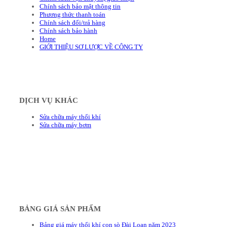
Chính sách bảo mật thông tin
Phương thức thanh toán
Chính sách đổi/trả hàng
Chính sách bảo hành
Home
GIỚI THIỆU SƠ LƯỢC VỀ CÔNG TY
DỊCH VỤ KHÁC
Sửa chữa máy thổi khí
Sửa chữa máy bơm
BẢNG GIÁ SẢN PHẨM
Bảng giá máy thổi khí con sò Đài Loan năm 2023