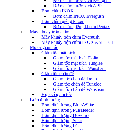
Bơm chìm nước sạch Evergush
Bơm chìm nước sạch APP
Bơm chìm INOX
Bơm chìm INOX Evergush
Bơm chìm giếng khoan
Bơm chìm giếng khoan Pentax
Máy khuấy trộn chìm
Máy khuấy trộn chìm Evergush
Máy khuấy trộn chìm INOX ASITECH
Motor giảm tốc
Giảm tốc mặt bích
Giảm tốc mặt bích Dolin
Giảm tốc mặt bích Tunglee
Giảm tốc mặt bích Wanshsin
Giảm tốc chân đế
Giảm tốc chân đế Dolin
Giảm tốc chân đế Tunglee
Giảm tốc chân đế Wanshsin
Hộp số giảm tốc
Bơm định lượng
Bơm định lượng Blue-White
Bơm định lượng Pulsafeeder
Bơm định lượng Doseuro
Bơm định lượng Seko
Bơm định lượng FG