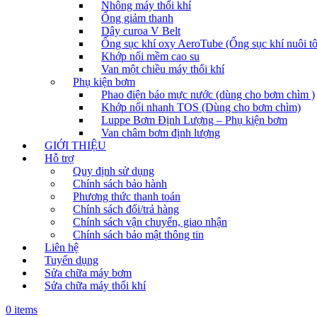
Nhông máy thổi khí
Ống giảm thanh
Dây curoa V Belt
Ống sục khí oxy AeroTube (Ống sục khí nuôi t
Khớp nối mềm cao su
Van một chiều máy thổi khí
Phụ kiện bơm
Phao điện báo mực nước (dùng cho bơm chìm )
Khớp nối nhanh TOS (Dùng cho bơm chìm)
Luppe Bơm Định Lượng – Phụ kiện bơm
Van châm bơm định lượng
GIỚI THIỆU
Hỗ trợ
Quy định sử dụng
Chính sách bảo hành
Phương thức thanh toán
Chính sách đổi/trả hàng
Chính sách vận chuyển, giao nhận
Chính sách bảo mật thông tin
Liên hệ
Tuyển dụng
Sửa chữa máy bơm
Sửa chữa máy thổi khí
0 items