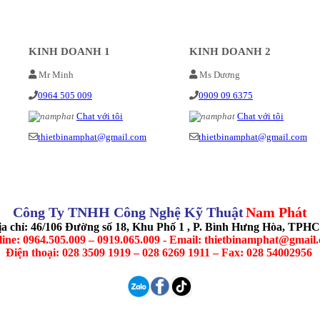
KINH DOANH 1
KINH DOANH 2
Mr Minh
Ms Dương
0964 505 009
0909 09 6375
Chat với tôi
Chat với tôi
thietbinamphat@gmail.com
thietbinamphat@gmail.com
Công Ty TNHH Công Nghệ Kỹ Thuật
Nam Phát
ịa chỉ: 46/106 Đường số 18, Khu Phố 1 , P. Bình Hưng Hòa, TPH
line: 0964.505.009 – 0919.065.009 - Email: thietbinamphat@gmail
Điện thoại: 028 3509 1919 – 028 6269 1911 – Fax: 028 54002956