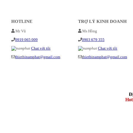
HOTLINE
TRỢ LÝ KINH DOANH
Mr Vũ
Ms Hồng
0919 065 009
0903 679 355
Chat với tôi
Chat với tôi
thietbinamphat@gmail.com
thietbinamphat@gmail.com
Đ
Hot