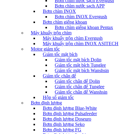
Bơm chìm nước sạch Evergush
Bơm chìm nước sạch APP
Bơm chìm INOX
Bơm chìm INOX Evergush
Bơm chìm giếng khoan
Bơm chìm giếng khoan Pentax
Máy khuấy trộn chìm
Máy khuấy trộn chìm Evergush
Máy khuấy trộn chìm INOX ASITECH
Motor giảm tốc
Giảm tốc mặt bích
Giảm tốc mặt bích Dolin
Giảm tốc mặt bích Tunglee
Giảm tốc mặt bích Wanshsin
Giảm tốc chân đế
Giảm tốc chân đế Dolin
Giảm tốc chân đế Tunglee
Giảm tốc chân đế Wanshsin
Hộp số giảm tốc
Bơm định lượng
Bơm định lượng Blue-White
Bơm định lượng Pulsafeeder
Bơm định lượng Doseuro
Bơm định lượng Seko
Bơm định lượng FG