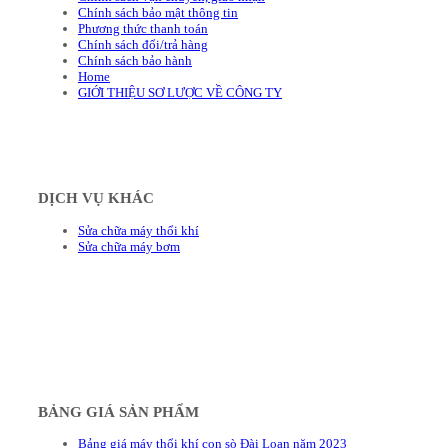
Chính sách bảo mật thông tin
Phương thức thanh toán
Chính sách đổi/trả hàng
Chính sách bảo hành
Home
GIỚI THIỆU SƠ LƯỢC VỀ CÔNG TY
DỊCH VỤ KHÁC
Sửa chữa máy thổi khí
Sửa chữa máy bơm
BẢNG GIÁ SẢN PHẨM
Bảng giá máy thổi khí con sò Đài Loan năm 2023