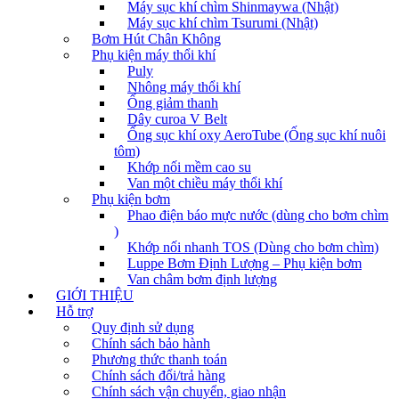
Máy sục khí chìm Shinmaywa (Nhật)
Máy sục khí chìm Tsurumi (Nhật)
Bơm Hút Chân Không
Phụ kiện máy thổi khí
Puly
Nhông máy thổi khí
Ống giảm thanh
Dây curoa V Belt
Ống sục khí oxy AeroTube (Ống sục khí nuôi
tôm)
Khớp nối mềm cao su
Van một chiều máy thổi khí
Phụ kiện bơm
Phao điện báo mực nước (dùng cho bơm chìm
)
Khớp nối nhanh TOS (Dùng cho bơm chìm)
Luppe Bơm Định Lượng – Phụ kiện bơm
Van châm bơm định lượng
GIỚI THIỆU
Hỗ trợ
Quy định sử dụng
Chính sách bảo hành
Phương thức thanh toán
Chính sách đổi/trả hàng
Chính sách vận chuyển, giao nhận