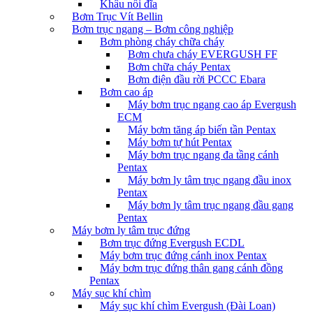
Khâu nối đĩa
Bơm Trục Vít Bellin
Bơm trục ngang – Bơm công nghiệp
Bơm phòng cháy chữa cháy
Bơm chưa cháy EVERGUSH FF
Bơm chữa cháy Pentax
Bơm điện đầu rời PCCC Ebara
Bơm cao áp
Máy bơm trục ngang cao áp Evergush
ECM
Máy bơm tăng áp biến tần Pentax
Máy bơm tự hút Pentax
Máy bơm trục ngang đa tầng cánh
Pentax
Máy bơm ly tâm trục ngang đầu inox
Pentax
Máy bơm ly tâm trục ngang đầu gang
Pentax
Máy bơm ly tâm trục đứng
Bơm trục đứng Evergush ECDL
Máy bơm trục đứng cánh inox Pentax
Máy bơm trục đứng thân gang cánh đồng
Pentax
Máy sục khí chìm
Máy sục khí chìm Evergush (Đài Loan)