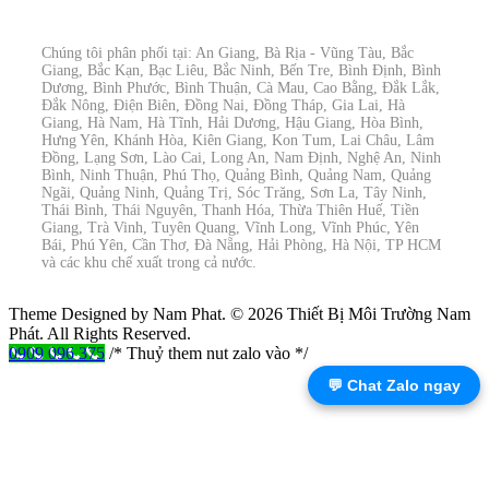
Chúng tôi phân phối tại: An Giang, Bà Rịa - Vũng Tàu, Bắc
Giang, Bắc Kạn, Bạc Liêu, Bắc Ninh, Bến Tre, Bình Định, Bình
Dương, Bình Phước, Bình Thuận, Cà Mau, Cao Bằng, Đắk Lắk,
Đắk Nông, Điện Biên, Đồng Nai, Đồng Tháp, Gia Lai, Hà
Giang, Hà Nam, Hà Tĩnh, Hải Dương, Hậu Giang, Hòa Bình,
Hưng Yên, Khánh Hòa, Kiên Giang, Kon Tum, Lai Châu, Lâm
Đồng, Lạng Sơn, Lào Cai, Long An, Nam Định, Nghệ An, Ninh
Bình, Ninh Thuận, Phú Thọ, Quảng Bình, Quảng Nam, Quảng
Ngãi, Quảng Ninh, Quảng Trị, Sóc Trăng, Sơn La, Tây Ninh,
Thái Bình, Thái Nguyên, Thanh Hóa, Thừa Thiên Huế, Tiền
Giang, Trà Vinh, Tuyên Quang, Vĩnh Long, Vĩnh Phúc, Yên
Bái, Phú Yên, Cần Thơ, Đà Nẵng, Hải Phòng, Hà Nội, TP HCM
và các khu chế xuất trong cả nước.
Theme Designed by Nam Phat.
© 2026 Thiết Bị Môi Trường Nam
Phát. All Rights Reserved.
0909 096 375
/* Thuỷ them nut zalo vào */
💬 Chat Zalo ngay