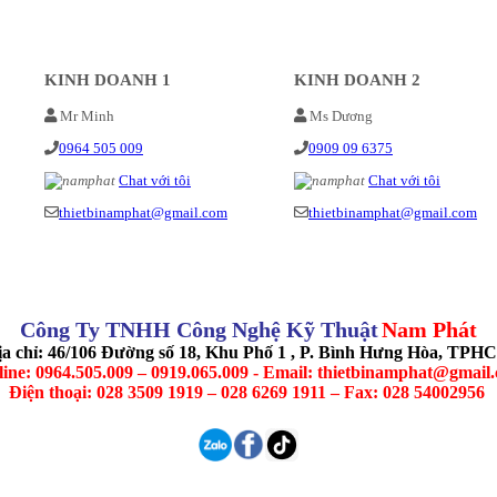
KINH DOANH 1
KINH DOANH 2
Mr Minh
Ms Dương
0964 505 009
0909 09 6375
Chat với tôi
Chat với tôi
thietbinamphat@gmail.com
thietbinamphat@gmail.com
Công Ty TNHH Công Nghệ Kỹ Thuật
Nam Phát
ịa chỉ: 46/106 Đường số 18, Khu Phố 1 , P. Bình Hưng Hòa, TPH
line: 0964.505.009 – 0919.065.009 - Email: thietbinamphat@gmail
Điện thoại: 028 3509 1919 – 028 6269 1911 – Fax: 028 54002956