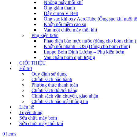
Nhông máy thổi khí
Ống giảm thanh
Dây curoa V Belt
Ống sục khí oxy AeroTube (Ống sục khí nuôi t
Khớp nối mềm cao su
Van một chiều máy thổi khí
Phụ kiện bơm
Phao điện báo mực nước (dùng cho bơm chìm )
Khớp nối nhanh TOS (Dùng cho bơm chìm)
Luppe Bơm Định Lượng – Phụ kiện bơm
Van châm bơm định lượng
GIỚI THIỆU
Hỗ trợ
Quy định sử dụng
Chính sách bảo hành
Phương thức thanh toán
Chính sách đổi/trả hàng
Chính sách vận chuyển, giao nhận
Chính sách bảo mật thông tin
Liên hệ
Tuyển dụng
Sửa chữa máy bơm
Sửa chữa máy thổi khí
0 items