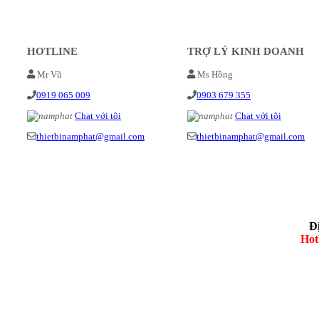
HOTLINE
TRỢ LÝ KINH DOANH
Mr Vũ
Ms Hồng
0919 065 009
0903 679 355
Chat với tôi
Chat với tôi
thietbinamphat@gmail.com
thietbinamphat@gmail.com
Đ
Hot