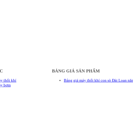
ÁC
BẢNG GIÁ SẢN PHẨM
y thổi khí
Bảng giá máy thổi khí con sò Đài Loan n
áy bơm