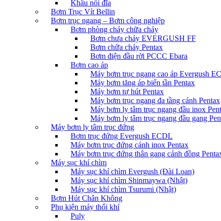
Khâu nối đĩa
Bơm Trục Vít Bellin
Bơm trục ngang – Bơm công nghiệp
Bơm phòng cháy chữa cháy
Bơm chưa cháy EVERGUSH FF
Bơm chữa cháy Pentax
Bơm điện đầu rời PCCC Ebara
Bơm cao áp
Máy bơm trục ngang cao áp Evergush 
Máy bơm tăng áp biến tần Pentax
Máy bơm tự hút Pentax
Máy bơm trục ngang đa tầng cánh Pentax
Máy bơm ly tâm trục ngang đầu inox Pen
Máy bơm ly tâm trục ngang đầu gang Pen
Máy bơm ly tâm trục đứng
Bơm trục đứng Evergush ECDL
Máy bơm trục đứng cánh inox Pentax
Máy bơm trục đứng thân gang cánh đồng Penta
Máy sục khí chìm
Máy sục khí chìm Evergush (Đài Loan)
Máy sục khí chìm Shinmaywa (Nhật)
Máy sục khí chìm Tsurumi (Nhật)
Bơm Hút Chân Không
Phụ kiện máy thổi khí
Puly