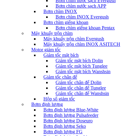
Bơm chìm nước sạch Evergush
Bơm chìm nước sạch APP
Bơm chìm INOX
Bơm chìm INOX Evergush
Bơm chìm giếng khoan
Bơm chìm giếng khoan Pentax
Máy khuấy trộn chìm
Máy khuấy trộn chìm Evergush
Máy khuấy trộn chìm INOX ASITECH
Motor giảm tốc
Giảm tốc mặt bích
Giảm tốc mặt bích Dolin
Giảm tốc mặt bích Tunglee
Giảm tốc mặt bích Wanshsin
Giảm tốc chân đế
Giảm tốc chân đế Dolin
Giảm tốc chân đế Tunglee
Giảm tốc chân đế Wanshsin
Hộp số giảm tốc
Bơm định lượng
Bơm định lượng Blue-White
Bơm định lượng Pulsafeeder
Bơm định lượng Doseuro
Bơm định lượng Seko
Bơm định lượng FG