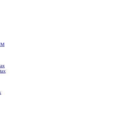
ECM
tax
tax
x