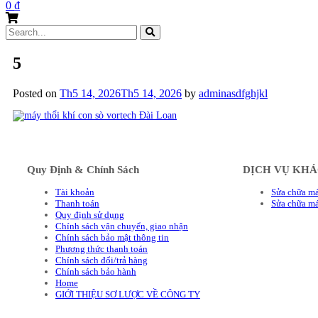
0
₫
Search
for:
5
Posted on
Th5 14, 2026
Th5 14, 2026
by
adminasdfghjkl
Quy Định & Chính Sách
DỊCH VỤ KH
Tài khoản
Sửa chữa má
Thanh toán
Sửa chữa m
Quy định sử dụng
Chính sách vận chuyển, giao nhận
Chính sách bảo mật thông tin
Phương thức thanh toán
Chính sách đổi/trả hàng
Chính sách bảo hành
Home
GIỚI THIỆU SƠ LƯỢC VỀ CÔNG TY