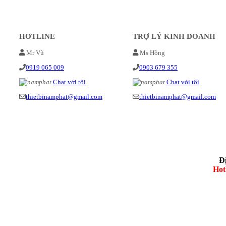
HOTLINE
TRỢ LÝ KINH DOANH
Mr Vũ
Ms Hồng
0919 065 009
0903 679 355
Chat với tôi
Chat với tôi
thietbinamphat@gmail.com
thietbinamphat@gmail.com
Đ
Hot