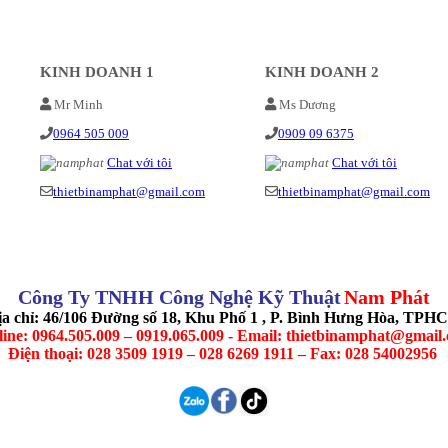
KINH DOANH 1
KINH DOANH 2
Mr Minh
Ms Dương
0964 505 009
0909 09 6375
Chat với tôi
Chat với tôi
thietbinamphat@gmail.com
thietbinamphat@gmail.com
Công Ty TNHH Công Nghệ Kỹ Thuật
Nam Phát
ịa chỉ: 46/106 Đường số 18, Khu Phố 1 , P. Bình Hưng Hòa, TPH
line: 0964.505.009 – 0919.065.009 - Email: thietbinamphat@gmail
Điện thoại: 028 3509 1919 – 028 6269 1911 – Fax: 028 54002956