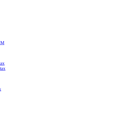
ECM
tax
tax
x