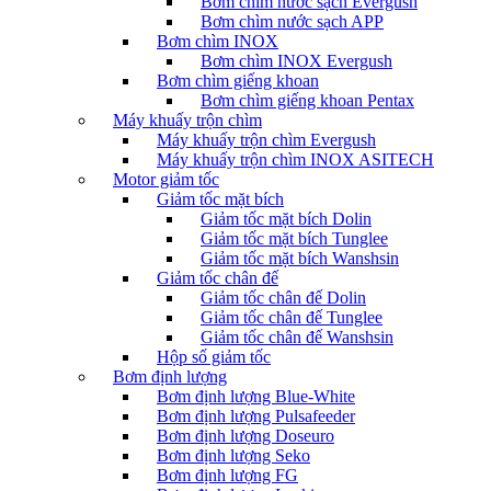
Bơm chìm nước sạch Evergush
Bơm chìm nước sạch APP
Bơm chìm INOX
Bơm chìm INOX Evergush
Bơm chìm giếng khoan
Bơm chìm giếng khoan Pentax
Máy khuấy trộn chìm
Máy khuấy trộn chìm Evergush
Máy khuấy trộn chìm INOX ASITECH
Motor giảm tốc
Giảm tốc mặt bích
Giảm tốc mặt bích Dolin
Giảm tốc mặt bích Tunglee
Giảm tốc mặt bích Wanshsin
Giảm tốc chân đế
Giảm tốc chân đế Dolin
Giảm tốc chân đế Tunglee
Giảm tốc chân đế Wanshsin
Hộp số giảm tốc
Bơm định lượng
Bơm định lượng Blue-White
Bơm định lượng Pulsafeeder
Bơm định lượng Doseuro
Bơm định lượng Seko
Bơm định lượng FG