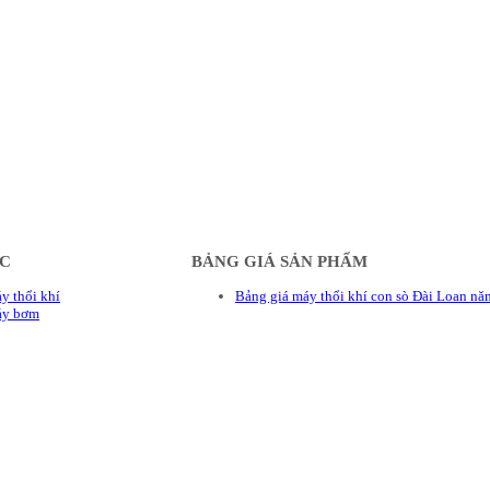
ÁC
BẢNG GIÁ SẢN PHẨM
y thổi khí
Bảng giá máy thổi khí con sò Đài Loan n
áy bơm