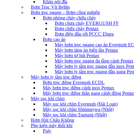
Khâu nối đĩa
Bơm Trục Vít Bellin
Bơm trục ngang – Bơm công nghiệp
Bơm phòng cháy chữa cháy
Bơm chưa cháy EVERGUSH FF
Bơm chữa cháy Pentax
Bơm điện đầu rời PCCC Ebara
Bơm cao áp
Máy bơm trục ngang cao áp Evergush 
Máy bơm tăng áp biến tần Pentax
Máy bơm tự hút Pentax
Máy bơm trục ngang đa tầng cánh Pentax
Máy bơm ly tâm trục ngang đầu inox Pen
Máy bơm ly tâm trục ngang đầu gang Pen
Máy bơm ly tâm trục đứng
Bơm trục đứng Evergush ECDL
Máy bơm trục đứng cánh inox Pentax
Máy bơm trục đứng thân gang cánh đồng Penta
Máy sục khí chìm
Máy sục khí chìm Evergush (Đài Loan)
Máy sục khí chìm Shinmaywa (Nhật)
Máy sục khí chìm Tsurumi (Nhật)
Bơm Hút Chân Không
Phụ kiện máy thổi khí
Puly