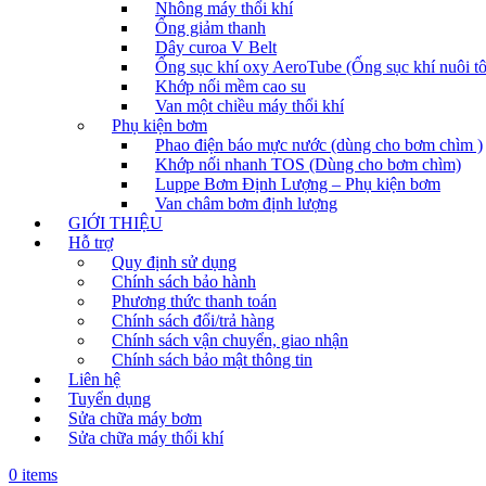
Nhông máy thổi khí
Ống giảm thanh
Dây curoa V Belt
Ống sục khí oxy AeroTube (Ống sục khí nuôi t
Khớp nối mềm cao su
Van một chiều máy thổi khí
Phụ kiện bơm
Phao điện báo mực nước (dùng cho bơm chìm )
Khớp nối nhanh TOS (Dùng cho bơm chìm)
Luppe Bơm Định Lượng – Phụ kiện bơm
Van châm bơm định lượng
GIỚI THIỆU
Hỗ trợ
Quy định sử dụng
Chính sách bảo hành
Phương thức thanh toán
Chính sách đổi/trả hàng
Chính sách vận chuyển, giao nhận
Chính sách bảo mật thông tin
Liên hệ
Tuyển dụng
Sửa chữa máy bơm
Sửa chữa máy thổi khí
0 items