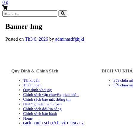
0
₫
Search
for:
Banner-Img
Posted on
Th3 6, 2026
by
adminasdfghjkl
Quy Định & Chính Sách
DỊCH VỤ KH
Tài khoản
Sửa chữa má
Thanh toán
Sửa chữa m
Quy định sử dụng
Chính sách vận chuyển, giao nhận
Chính sách bảo mật thông tin
Phương thức thanh toán
Chính sách đổi/trả hàng
Chính sách bảo hành
Home
GIỚI THIỆU SƠ LƯỢC VỀ CÔNG TY