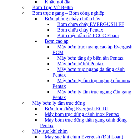
Khâu nối đĩa
Bơm Trục Vít Bellin
Bơm trục ngang – Bơm công nghiệp
Bơm phòng cháy chữa cháy
Bơm chưa cháy EVERGUSH FF
Bơm chữa cháy Pentax
Bơm điện đầu rời PCCC Ebara
Bơm cao áp
Máy bơm trục ngang cao áp Evergush
ECM
Máy bơm tăng áp biến tần Pentax
Máy bơm tự hút Pentax
Máy bơm trục ngang đa tầng cánh
Pentax
Máy bơm ly tâm trục ngang đầu inox
Pentax
Máy bơm ly tâm trục ngang đầu gang
Pentax
Máy bơm ly tâm trục đứng
Bơm trục đứng Evergush ECDL
Máy bơm trục đứng cánh inox Pentax
Máy bơm trục đứng thân gang cánh đồng
Pentax
Máy sục khí chìm
Máy sục khí chìm Evergush (Đài Loan)