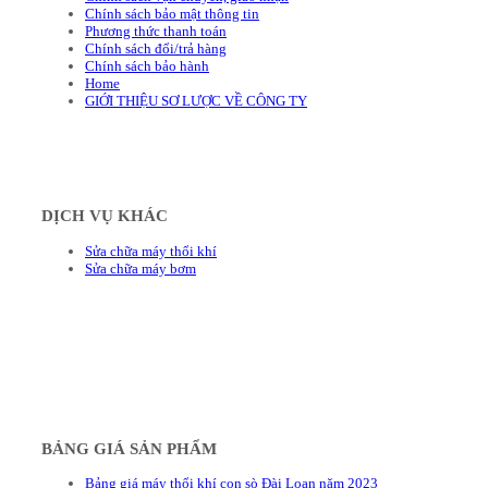
Chính sách bảo mật thông tin
Phương thức thanh toán
Chính sách đổi/trả hàng
Chính sách bảo hành
Home
GIỚI THIỆU SƠ LƯỢC VỀ CÔNG TY
DỊCH VỤ KHÁC
Sửa chữa máy thổi khí
Sửa chữa máy bơm
BẢNG GIÁ SẢN PHẨM
Bảng giá máy thổi khí con sò Đài Loan năm 2023