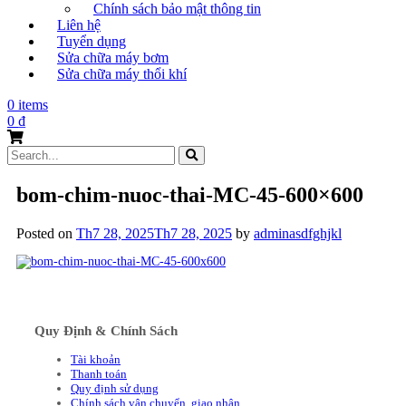
Chính sách bảo mật thông tin
Liên hệ
Tuyển dụng
Sửa chữa máy bơm
Sửa chữa máy thổi khí
0 items
0
₫
Search
for:
bom-chim-nuoc-thai-MC-45-600×600
Posted on
Th7 28, 2025
Th7 28, 2025
by
adminasdfghjkl
Quy Định & Chính Sách
Tài khoản
Thanh toán
Quy định sử dụng
Chính sách vận chuyển, giao nhận