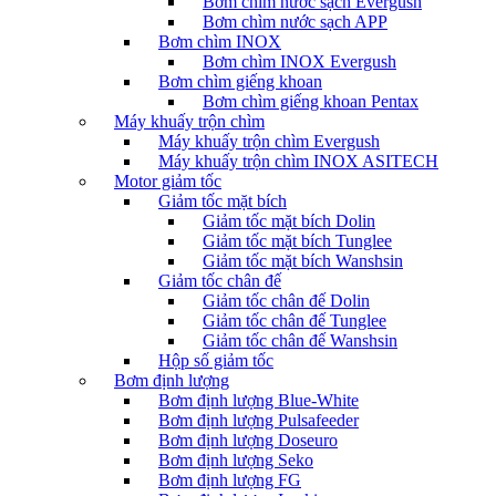
Bơm chìm nước sạch Evergush
Bơm chìm nước sạch APP
Bơm chìm INOX
Bơm chìm INOX Evergush
Bơm chìm giếng khoan
Bơm chìm giếng khoan Pentax
Máy khuấy trộn chìm
Máy khuấy trộn chìm Evergush
Máy khuấy trộn chìm INOX ASITECH
Motor giảm tốc
Giảm tốc mặt bích
Giảm tốc mặt bích Dolin
Giảm tốc mặt bích Tunglee
Giảm tốc mặt bích Wanshsin
Giảm tốc chân đế
Giảm tốc chân đế Dolin
Giảm tốc chân đế Tunglee
Giảm tốc chân đế Wanshsin
Hộp số giảm tốc
Bơm định lượng
Bơm định lượng Blue-White
Bơm định lượng Pulsafeeder
Bơm định lượng Doseuro
Bơm định lượng Seko
Bơm định lượng FG