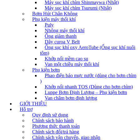
Máy sục khí chìm Shinmaywa (Nhật)
Máy sục khí chìm Tsurumi (Nhật)
Bơm Hút Chân Không
Phụ kiện máy thổi khí
Puly
Nhông máy thổi khí
Ống giảm thanh
Dây curoa V Belt
Ống sục khí oxy AeroTube (Ống sục khí nuôi
tôm)
Khớp nối mềm cao su
Van một chiều máy thổi khí
Phụ kiện bơm
Phao điện báo mực nước (dùng cho bơm chìm
)
Khớp nối nhanh TOS (Dùng cho bơm chìm)
Luppe Bơm Định Lượng – Phụ kiện bơm
Van châm bơm định lượng
GIỚI THIỆU
Hỗ trợ
Quy định sử dụng
Chính sách bảo hành
Phương thức thanh toán
Chính sách đổi/trả hàng
Chính sách vận chuyển, giao nhận