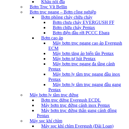
Khâu nối đĩa
Bơm Trục Vít Bellin
Bơm trục ngang – Bơm công nghiệp
Bơm phòng cháy chữa cháy
Bơm chưa cháy EVERGUSH FF
Bơm chữa cháy Pentax
Bơm điện đầu rời PCCC Ebara
Bơm cao áp
Máy bơm trục ngang cao áp Evergush
ECM
Máy bơm tăng áp biến tần Pentax
Máy bơm tự hút Pentax
Máy bơm trục ngang đa tầng cánh
Pentax
Máy bơm ly tâm trục ngang đầu inox
Pentax
Máy bơm ly tâm trục ngang đầu gang
Pentax
Máy bơm ly tâm trục đứng
Bơm trục đứng Evergush ECDL
Máy bơm trục đứng cánh inox Pentax
Máy bơm trục đứng thân gang cánh đồng
Pentax
Máy sục khí chìm
Máy sục khí chìm Evergush (Đài Loan)