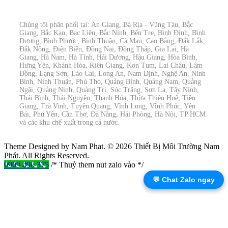
Chúng tôi phân phối tại: An Giang, Bà Rịa - Vũng Tàu, Bắc
Giang, Bắc Kạn, Bạc Liêu, Bắc Ninh, Bến Tre, Bình Định, Bình
Dương, Bình Phước, Bình Thuận, Cà Mau, Cao Bằng, Đắk Lắk,
Đắk Nông, Điện Biên, Đồng Nai, Đồng Tháp, Gia Lai, Hà
Giang, Hà Nam, Hà Tĩnh, Hải Dương, Hậu Giang, Hòa Bình,
Hưng Yên, Khánh Hòa, Kiên Giang, Kon Tum, Lai Châu, Lâm
Đồng, Lạng Sơn, Lào Cai, Long An, Nam Định, Nghệ An, Ninh
Bình, Ninh Thuận, Phú Thọ, Quảng Bình, Quảng Nam, Quảng
Ngãi, Quảng Ninh, Quảng Trị, Sóc Trăng, Sơn La, Tây Ninh,
Thái Bình, Thái Nguyên, Thanh Hóa, Thừa Thiên Huế, Tiền
Giang, Trà Vinh, Tuyên Quang, Vĩnh Long, Vĩnh Phúc, Yên
Bái, Phú Yên, Cần Thơ, Đà Nẵng, Hải Phòng, Hà Nội, TP HCM
và các khu chế xuất trong cả nước.
Theme Designed by Nam Phat.
© 2026 Thiết Bị Môi Trường Nam
Phát. All Rights Reserved.
0909 096 375
/* Thuỷ them nut zalo vào */
💬 Chat Zalo ngay