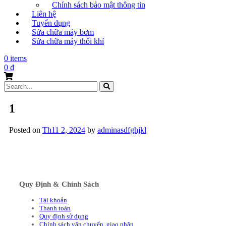
Chính sách bảo mật thông tin
Liên hệ
Tuyển dụng
Sửa chữa máy bơm
Sửa chữa máy thổi khí
0 items
0
₫
Search
for:
1
Posted on
Th11 2, 2024
by
adminasdfghjkl
Quy Định & Chính Sách
Tài khoản
Thanh toán
Quy định sử dụng
Chính sách vận chuyển, giao nhận