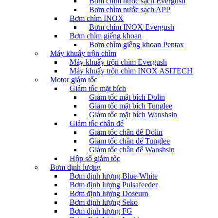
Bơm chìm nước sạch Evergush
Bơm chìm nước sạch APP
Bơm chìm INOX
Bơm chìm INOX Evergush
Bơm chìm giếng khoan
Bơm chìm giếng khoan Pentax
Máy khuấy trộn chìm
Máy khuấy trộn chìm Evergush
Máy khuấy trộn chìm INOX ASITECH
Motor giảm tốc
Giảm tốc mặt bích
Giảm tốc mặt bích Dolin
Giảm tốc mặt bích Tunglee
Giảm tốc mặt bích Wanshsin
Giảm tốc chân đế
Giảm tốc chân đế Dolin
Giảm tốc chân đế Tunglee
Giảm tốc chân đế Wanshsin
Hộp số giảm tốc
Bơm định lượng
Bơm định lượng Blue-White
Bơm định lượng Pulsafeeder
Bơm định lượng Doseuro
Bơm định lượng Seko
Bơm định lượng FG