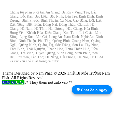
Chúng tôi phân phối tại: An Giang, Bà Rịa - Vũng Tàu, Bắc
Giang, Bắc Kạn, Bạc Liêu, Bắc Ninh, Bến Tre, Bình Định, Bình
Dương, Bình Phước, Bình Thuận, Cà Mau, Cao Bằng, Đắk Lắk,
Đắk Nông, Điện Biên, Đồng Nai, Đồng Tháp, Gia Lai, Hà
Giang, Hà Nam, Hà Tĩnh, Hải Dương, Hậu Giang, Hòa Bình,
Hưng Yên, Khánh Hòa, Kiên Giang, Kon Tum, Lai Châu, Lâm
Đồng, Lạng Sơn, Lào Cai, Long An, Nam Định, Nghệ An, Ninh
Bình, Ninh Thuận, Phú Thọ, Quảng Bình, Quảng Nam, Quảng
Ngãi, Quảng Ninh, Quảng Trị, Sóc Trăng, Sơn La, Tây Ninh,
Thái Bình, Thái Nguyên, Thanh Hóa, Thừa Thiên Huế, Tiền
Giang, Trà Vinh, Tuyên Quang, Vĩnh Long, Vĩnh Phúc, Yên
Bái, Phú Yên, Cần Thơ, Đà Nẵng, Hải Phòng, Hà Nội, TP HCM
và các khu chế xuất trong cả nước.
Theme Designed by Nam Phat.
© 2026 Thiết Bị Môi Trường Nam
Phát. All Rights Reserved.
0909 096 375
/* Thuỷ them nut zalo vào */
💬 Chat Zalo ngay