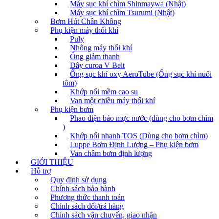
Máy sục khí chìm Shinmaywa (Nhật)
Máy sục khí chìm Tsurumi (Nhật)
Bơm Hút Chân Không
Phụ kiện máy thổi khí
Puly
Nhông máy thổi khí
Ống giảm thanh
Dây curoa V Belt
Ống sục khí oxy AeroTube (Ống sục khí nuôi
tôm)
Khớp nối mềm cao su
Van một chiều máy thổi khí
Phụ kiện bơm
Phao điện báo mực nước (dùng cho bơm chìm
)
Khớp nối nhanh TOS (Dùng cho bơm chìm)
Luppe Bơm Định Lượng – Phụ kiện bơm
Van châm bơm định lượng
GIỚI THIỆU
Hỗ trợ
Quy định sử dụng
Chính sách bảo hành
Phương thức thanh toán
Chính sách đổi/trả hàng
Chính sách vận chuyển, giao nhận