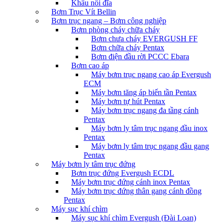
Khâu nối đĩa
Bơm Trục Vít Bellin
Bơm trục ngang – Bơm công nghiệp
Bơm phòng cháy chữa cháy
Bơm chưa cháy EVERGUSH FF
Bơm chữa cháy Pentax
Bơm điện đầu rời PCCC Ebara
Bơm cao áp
Máy bơm trục ngang cao áp Evergush
ECM
Máy bơm tăng áp biến tần Pentax
Máy bơm tự hút Pentax
Máy bơm trục ngang đa tầng cánh
Pentax
Máy bơm ly tâm trục ngang đầu inox
Pentax
Máy bơm ly tâm trục ngang đầu gang
Pentax
Máy bơm ly tâm trục đứng
Bơm trục đứng Evergush ECDL
Máy bơm trục đứng cánh inox Pentax
Máy bơm trục đứng thân gang cánh đồng
Pentax
Máy sục khí chìm
Máy sục khí chìm Evergush (Đài Loan)