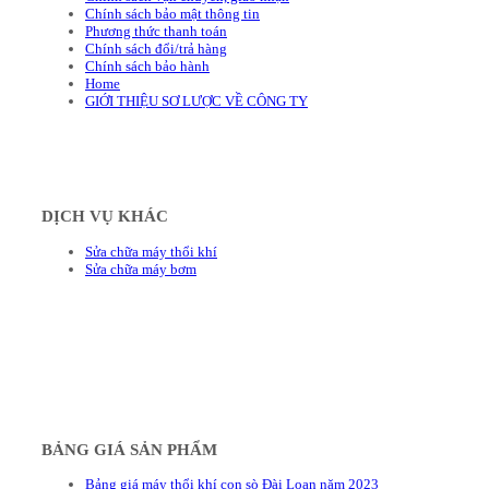
Chính sách bảo mật thông tin
Phương thức thanh toán
Chính sách đổi/trả hàng
Chính sách bảo hành
Home
GIỚI THIỆU SƠ LƯỢC VỀ CÔNG TY
DỊCH VỤ KHÁC
Sửa chữa máy thổi khí
Sửa chữa máy bơm
BẢNG GIÁ SẢN PHẨM
Bảng giá máy thổi khí con sò Đài Loan năm 2023