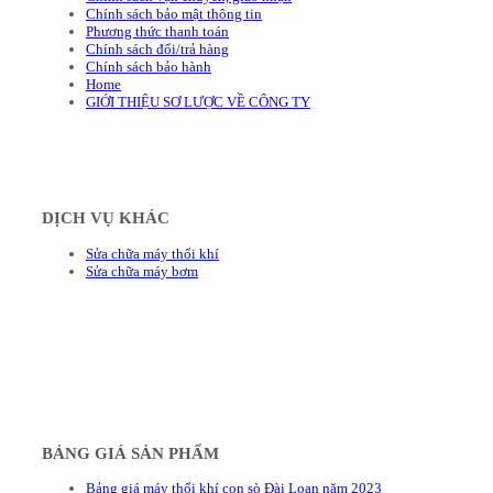
Chính sách bảo mật thông tin
Phương thức thanh toán
Chính sách đổi/trả hàng
Chính sách bảo hành
Home
GIỚI THIỆU SƠ LƯỢC VỀ CÔNG TY
DỊCH VỤ KHÁC
Sửa chữa máy thổi khí
Sửa chữa máy bơm
BẢNG GIÁ SẢN PHẨM
Bảng giá máy thổi khí con sò Đài Loan năm 2023