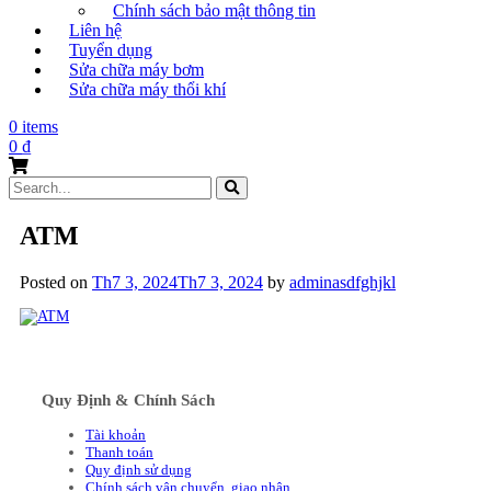
Chính sách bảo mật thông tin
Liên hệ
Tuyển dụng
Sửa chữa máy bơm
Sửa chữa máy thổi khí
0 items
0
₫
Search
for:
ATM
Posted on
Th7 3, 2024
Th7 3, 2024
by
adminasdfghjkl
Quy Định & Chính Sách
Tài khoản
Thanh toán
Quy định sử dụng
Chính sách vận chuyển, giao nhận