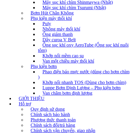
Máy sục khí chìm Shinmaywa (Nhật)
Máy sục khí chìm Tsurumi (Nhật)
Bơm Hút Chân Không
Phụ kiện máy thổi khí
Puly
Nhông máy thổi khí
Ống giảm thanh
Dây curoa V Belt
Ống sục khí oxy AeroTube (Ống sục khí nuôi
tôm)
Khớp nối mềm cao su
Van một chiều máy thổi khí
Phụ kiện bơm
Phao điện báo mực nước (dùng cho bơm chìm
)
Khớp nối nhanh TOS (Dùng cho bơm chìm)
Luppe Bơm Định Lượng – Phụ kiện bơm
Van châm bơm định lượng
GIỚI THIỆU
Hỗ trợ
Quy định sử dụng
Chính sách bảo hành
Phương thức thanh toán
Chính sách đổi/trả hàng
Chính sách vận chuyển, giao nhận