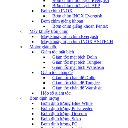
Bơm chìm nước sạch Evergush
Bơm chìm nước sạch APP
Bơm chìm INOX
Bơm chìm INOX Evergush
Bơm chìm giếng khoan
Bơm chìm giếng khoan Pentax
Máy khuấy trộn chìm
Máy khuấy trộn chìm Evergush
Máy khuấy trộn chìm INOX ASITECH
Motor giảm tốc
Giảm tốc mặt bích
Giảm tốc mặt bích Dolin
Giảm tốc mặt bích Tunglee
Giảm tốc mặt bích Wanshsin
Giảm tốc chân đế
Giảm tốc chân đế Dolin
Giảm tốc chân đế Tunglee
Giảm tốc chân đế Wanshsin
Hộp số giảm tốc
Bơm định lượng
Bơm định lượng Blue-White
Bơm định lượng Pulsafeeder
Bơm định lượng Doseuro
Bơm định lượng Seko
Bơm định lượng FG