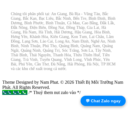
Chúng tôi phân phối tại: An Giang, Bà Rịa - Vũng Tàu, Bắc
Giang, Bắc Kạn, Bạc Liêu, Bắc Ninh, Bến Tre, Bình Định, Bình
Dương, Bình Phước, Bình Thuận, Cà Mau, Cao Bằng, Đắk Lắk,
Đắk Nông, Điện Biên, Đồng Nai, Đồng Tháp, Gia Lai, Hà
Giang, Hà Nam, Hà Tĩnh, Hải Dương, Hậu Giang, Hòa Bình,
Hưng Yên, Khánh Hòa, Kiên Giang, Kon Tum, Lai Châu, Lâm
Đồng, Lạng Sơn, Lào Cai, Long An, Nam Định, Nghệ An, Ninh
Bình, Ninh Thuận, Phú Thọ, Quảng Bình, Quảng Nam, Quảng
Ngãi, Quảng Ninh, Quảng Trị, Sóc Trăng, Sơn La, Tây Ninh,
Thái Bình, Thái Nguyên, Thanh Hóa, Thừa Thiên Huế, Tiền
Giang, Trà Vinh, Tuyên Quang, Vĩnh Long, Vĩnh Phúc, Yên
Bái, Phú Yên, Cần Thơ, Đà Nẵng, Hải Phòng, Hà Nội, TP HCM
và các khu chế xuất trong cả nước.
Theme Designed by Nam Phat.
© 2026 Thiết Bị Môi Trường Nam
Phát. All Rights Reserved.
0909 096 375
/* Thuỷ them nut zalo vào */
💬 Chat Zalo ngay