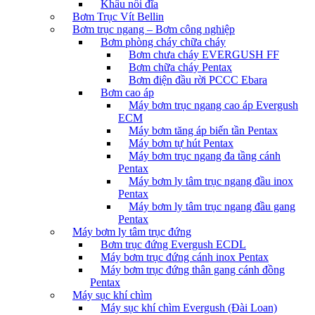
Khâu nối đĩa
Bơm Trục Vít Bellin
Bơm trục ngang – Bơm công nghiệp
Bơm phòng cháy chữa cháy
Bơm chưa cháy EVERGUSH FF
Bơm chữa cháy Pentax
Bơm điện đầu rời PCCC Ebara
Bơm cao áp
Máy bơm trục ngang cao áp Evergush
ECM
Máy bơm tăng áp biến tần Pentax
Máy bơm tự hút Pentax
Máy bơm trục ngang đa tầng cánh
Pentax
Máy bơm ly tâm trục ngang đầu inox
Pentax
Máy bơm ly tâm trục ngang đầu gang
Pentax
Máy bơm ly tâm trục đứng
Bơm trục đứng Evergush ECDL
Máy bơm trục đứng cánh inox Pentax
Máy bơm trục đứng thân gang cánh đồng
Pentax
Máy sục khí chìm
Máy sục khí chìm Evergush (Đài Loan)