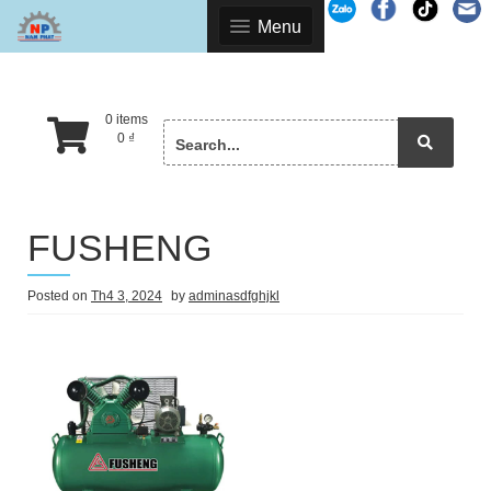
Skip
Menu
to
content
0 items
Search
0
₫
for:
FUSHENG
Posted on
Th4 3, 2024
by
adminasdfghjkl