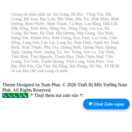
Chúng tôi phân phối tại: An Giang, Bà Rịa - Vũng Tàu, Bắc
Giang, Bắc Kạn, Bạc Liêu, Bắc Ninh, Bến Tre, Bình Định, Bình
Dương, Bình Phước, Bình Thuận, Cà Mau, Cao Bằng, Đắk Lắk,
Đắk Nông, Điện Biên, Đồng Nai, Đồng Tháp, Gia Lai, Hà
Giang, Hà Nam, Hà Tĩnh, Hải Dương, Hậu Giang, Hòa Bình,
Hưng Yên, Khánh Hòa, Kiên Giang, Kon Tum, Lai Châu, Lâm
Đồng, Lạng Sơn, Lào Cai, Long An, Nam Định, Nghệ An, Ninh
Bình, Ninh Thuận, Phú Thọ, Quảng Bình, Quảng Nam, Quảng
Ngãi, Quảng Ninh, Quảng Trị, Sóc Trăng, Sơn La, Tây Ninh,
Thái Bình, Thái Nguyên, Thanh Hóa, Thừa Thiên Huế, Tiền
Giang, Trà Vinh, Tuyên Quang, Vĩnh Long, Vĩnh Phúc, Yên
Bái, Phú Yên, Cần Thơ, Đà Nẵng, Hải Phòng, Hà Nội, TP HCM
và các khu chế xuất trong cả nước.
Theme Designed by Nam Phat.
© 2026 Thiết Bị Môi Trường Nam
Phát. All Rights Reserved.
0909 096 375
/* Thuỷ them nut zalo vào */
💬 Chat Zalo ngay