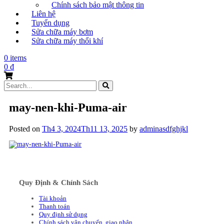
Chính sách bảo mật thông tin
Liên hệ
Tuyển dụng
Sửa chữa máy bơm
Sửa chữa máy thổi khí
0 items
0
₫
Search
for:
may-nen-khi-Puma-air
Posted on
Th4 3, 2024
Th11 13, 2025
by
adminasdfghjkl
Quy Định & Chính Sách
Tài khoản
Thanh toán
Quy định sử dụng
Chính sách vận chuyển, giao nhận