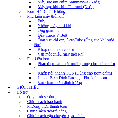
Máy sục khí chìm Shinmaywa (Nhật)
Máy sục khí chìm Tsurumi (Nhật)
Bơm Hút Chân Không
Phụ kiện máy thổi khí
Puly
Nhông máy thổi khí
Ống giảm thanh
Dây curoa V Belt
Ống sục khí oxy AeroTube (Ống sục khí nuôi
tôm)
Khớp nối mềm cao su
Van một chiều máy thổi khí
Phụ kiện bơm
Phao điện báo mực nước (dùng cho bơm chìm
)
Khớp nối nhanh TOS (Dùng cho bơm chìm)
Luppe Bơm Định Lượng – Phụ kiện bơm
Van châm bơm định lượng
GIỚI THIỆU
Hỗ trợ
Quy định sử dụng
Chính sách bảo hành
Phương thức thanh toán
Chính sách đổi/trả hàng
Chính sách vận chuyển, giao nhận