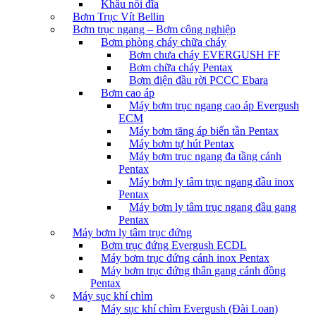
Khâu nối đĩa
Bơm Trục Vít Bellin
Bơm trục ngang – Bơm công nghiệp
Bơm phòng cháy chữa cháy
Bơm chưa cháy EVERGUSH FF
Bơm chữa cháy Pentax
Bơm điện đầu rời PCCC Ebara
Bơm cao áp
Máy bơm trục ngang cao áp Evergush
ECM
Máy bơm tăng áp biến tần Pentax
Máy bơm tự hút Pentax
Máy bơm trục ngang đa tầng cánh
Pentax
Máy bơm ly tâm trục ngang đầu inox
Pentax
Máy bơm ly tâm trục ngang đầu gang
Pentax
Máy bơm ly tâm trục đứng
Bơm trục đứng Evergush ECDL
Máy bơm trục đứng cánh inox Pentax
Máy bơm trục đứng thân gang cánh đồng
Pentax
Máy sục khí chìm
Máy sục khí chìm Evergush (Đài Loan)