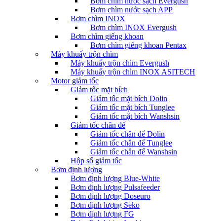
Bơm chìm nước sạch Evergush
Bơm chìm nước sạch APP
Bơm chìm INOX
Bơm chìm INOX Evergush
Bơm chìm giếng khoan
Bơm chìm giếng khoan Pentax
Máy khuấy trộn chìm
Máy khuấy trộn chìm Evergush
Máy khuấy trộn chìm INOX ASITECH
Motor giảm tốc
Giảm tốc mặt bích
Giảm tốc mặt bích Dolin
Giảm tốc mặt bích Tunglee
Giảm tốc mặt bích Wanshsin
Giảm tốc chân đế
Giảm tốc chân đế Dolin
Giảm tốc chân đế Tunglee
Giảm tốc chân đế Wanshsin
Hộp số giảm tốc
Bơm định lượng
Bơm định lượng Blue-White
Bơm định lượng Pulsafeeder
Bơm định lượng Doseuro
Bơm định lượng Seko
Bơm định lượng FG