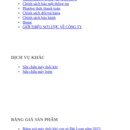
Chính sách bảo mật thông tin
Phương thức thanh toán
Chính sách đổi/trả hàng
Chính sách bảo hành
Home
GIỚI THIỆU SƠ LƯỢC VỀ CÔNG TY
DỊCH VỤ KHÁC
Sửa chữa máy thổi khí
Sửa chữa máy bơm
BẢNG GIÁ SẢN PHẨM
Bảng giá máy thổi khí con sò Đài Loan năm 2023