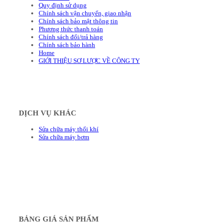
Quy định sử dụng
Chính sách vận chuyển, giao nhận
Chính sách bảo mật thông tin
Phương thức thanh toán
Chính sách đổi/trả hàng
Chính sách bảo hành
Home
GIỚI THIỆU SƠ LƯỢC VỀ CÔNG TY
DỊCH VỤ KHÁC
Sửa chữa máy thổi khí
Sửa chữa máy bơm
BẢNG GIÁ SẢN PHẨM