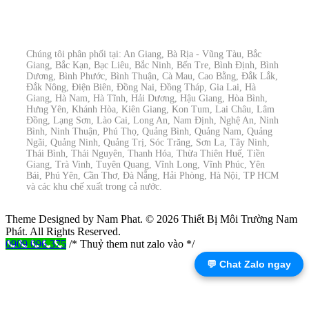
Chúng tôi phân phối tại: An Giang, Bà Rịa - Vũng Tàu, Bắc
Giang, Bắc Kạn, Bạc Liêu, Bắc Ninh, Bến Tre, Bình Định, Bình
Dương, Bình Phước, Bình Thuận, Cà Mau, Cao Bằng, Đắk Lắk,
Đắk Nông, Điện Biên, Đồng Nai, Đồng Tháp, Gia Lai, Hà
Giang, Hà Nam, Hà Tĩnh, Hải Dương, Hậu Giang, Hòa Bình,
Hưng Yên, Khánh Hòa, Kiên Giang, Kon Tum, Lai Châu, Lâm
Đồng, Lạng Sơn, Lào Cai, Long An, Nam Định, Nghệ An, Ninh
Bình, Ninh Thuận, Phú Thọ, Quảng Bình, Quảng Nam, Quảng
Ngãi, Quảng Ninh, Quảng Trị, Sóc Trăng, Sơn La, Tây Ninh,
Thái Bình, Thái Nguyên, Thanh Hóa, Thừa Thiên Huế, Tiền
Giang, Trà Vinh, Tuyên Quang, Vĩnh Long, Vĩnh Phúc, Yên
Bái, Phú Yên, Cần Thơ, Đà Nẵng, Hải Phòng, Hà Nội, TP HCM
và các khu chế xuất trong cả nước.
Theme Designed by Nam Phat.
© 2026 Thiết Bị Môi Trường Nam
Phát. All Rights Reserved.
0909 096 375
/* Thuỷ them nut zalo vào */
💬 Chat Zalo ngay