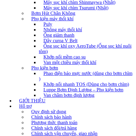
Máy sục khí chìm Shinmaywa (Nhật)
Máy sục khí chìm Tsurumi (Nhật)
Bơm Hút Chân Không
Phụ kiện máy thổi khí
Puly
Nhông máy thổi khí
Ống giảm thanh
Dây curoa V Belt
Ống sục khí oxy AeroTube (Ống sục khí nuôi
tôm)
Khớp nối mềm cao su
Van một chiều máy thổi khí
Phụ kiện bơm
Phao điện báo mực nước (dùng cho bơm chìm
)
Khớp nối nhanh TOS (Dùng cho bơm chìm)
Luppe Bơm Định Lượng – Phụ kiện bơm
Van châm bơm định lượng
GIỚI THIỆU
Hỗ trợ
Quy định sử dụng
Chính sách bảo hành
Phương thức thanh toán
Chính sách đổi/trả hàng
Chính sách vận chuyển, giao nhận