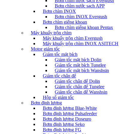
Bơm chìm nước sạch Evergush
Bơm chìm nước sạch APP
Bơm chìm INOX
Bơm chìm INOX Evergush
Bơm chìm giếng khoan
Bơm chìm giếng khoan Pentax
Máy khuấy trộn chìm
Máy khuấy trộn chìm Evergush
Máy khuấy trộn chìm INOX ASITECH
Motor giảm tốc
Giảm tốc mặt bích
Giảm tốc mặt bích Dolin
Giảm tốc mặt bích Tunglee
Giảm tốc mặt bích Wanshsin
Giảm tốc chân đế
Giảm tốc chân đế Dolin
Giảm tốc chân đế Tunglee
Giảm tốc chân đế Wanshsin
Hộp số giảm tốc
Bơm định lượng
Bơm định lượng Blue-White
Bơm định lượng Pulsafeeder
Bơm định lượng Doseuro
Bơm định lượng Seko
Bơm định lượng FG