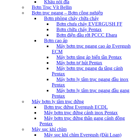
Khâu nối đĩa
Bơm Trục Vít Bellin
Bơm trục ngang – Bơm công nghiệp
Bơm phòng cháy chữa cháy
Bơm chưa cháy EVERGUSH FF
Bơm chữa cháy Pentax
Bơm điện đầu rời PCCC Ebara
Bơm cao áp
Máy bơm trục ngang cao áp Evergush
ECM
Máy bơm tăng áp biến tần Pentax
Máy bơm tự hút Pentax
Máy bơm trục ngang đa tầng cánh
Pentax
Máy bơm ly tâm trục ngang đầu inox
Pentax
Máy bơm ly tâm trục ngang đầu gang
Pentax
Máy bơm ly tâm trục đứng
Bơm trục đứng Evergush ECDL
Máy bơm trục đứng cánh inox Pentax
Máy bơm trục đứng thân gang cánh đồng
Pentax
Máy sục khí chìm
Máy sục khí chìm Evergush (Đài Loan)