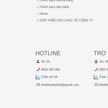
Chính sách đổi/trả hàng
Chính sách bảo hành
Home
GIỚI THIỆU SƠ LƯỢC VỀ CÔNG TY
HOTLINE
TRỢ 
Mr Vũ
Ms H
0919 065 009
0903 
Chat với tôi
Chat v
thietbinamphat@gmail.com
thiet