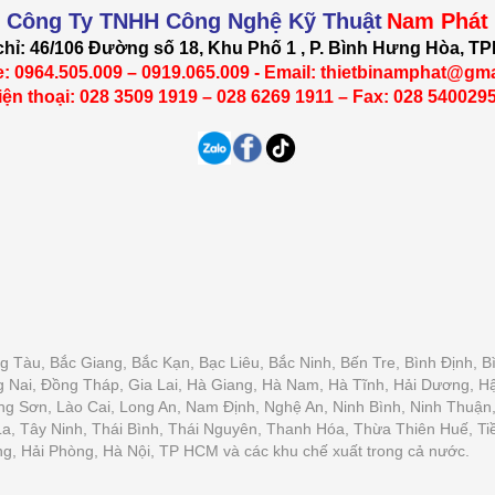
Công Ty TNHH Công Nghệ Kỹ Thuật
Nam Phát
chỉ: 46/106 Đường số 18, Khu Phố 1 , P. Bình Hưng Hòa, 
e: 0964.505.009 – 0919.065.009 - Email: thietbinamphat@gm
iện thoại: 028 3509 1919 – 028 6269 1911 – Fax: 028 540029
ũng Tàu, Bắc Giang, Bắc Kạn, Bạc Liêu, Bắc Ninh, Bến Tre, Bình Định
g Nai, Đồng Tháp, Gia Lai, Hà Giang, Hà Nam, Hà Tĩnh, Hải Dương, 
ng Sơn, Lào Cai, Long An, Nam Định, Nghệ An, Ninh Bình, Ninh Thu
La, Tây Ninh, Thái Bình, Thái Nguyên, Thanh Hóa, Thừa Thiên Huế, Ti
g, Hải Phòng, Hà Nội, TP HCM và các khu chế xuất trong cả nước.