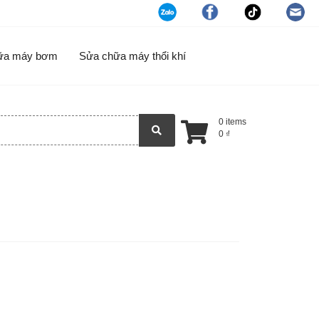
ữa máy bơm
Sửa chữa máy thổi khí
0 items
0
₫