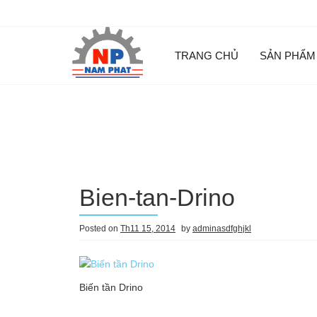
Skip
to
content
TRANG CHỦ
SẢN PHẨM
Máy thổi khí con sò (RING BLOWER)
Đĩa phân phối khí (Đĩa tán khí)
Bơm trục ngang – Bơm công nghiệp
Bien-tan-Drino
Posted on
Th11 15, 2014
by
adminasdfghjkl
Biến tần Drino