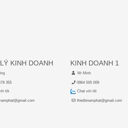
LÝ KINH DOANH
KINH DOANH 1
ồng
Mr Minh
679 355
0964 505 009
ới tôi
Chat với tôi
binamphat@gmail.com
thietbinamphat@gmail.com