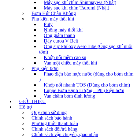
Máy sục khí chìm Shinmaywa (Nhật)
Máy sục khí chìm Tsurumi (Nhật)
Bơm Hút Chân Không
Phụ kiện máy thổi khí
Puly
Nhông máy thổi khí
Ống giảm thanh
Dây curoa V Belt
Ống sục khí oxy AeroTube (Ống sục khí nuôi
tôm)
Khớp nối mềm cao su
Van một chiều máy thổi khí
Phụ kiện bơm
Phao điện báo mực nước (dùng cho bơm chìm
)
Khớp nối nhanh TOS (Dùng cho bơm chìm)
Luppe Bơm Định Lượng – Phụ kiện bơm
Van châm bơm định lượng
GIỚI THIỆU
Hỗ trợ
Quy định sử dụng
Chính sách bảo hành
Phương thức thanh toán
Chính sách đổi/trả hàng
Chính sách vận chuyển, giao nhận