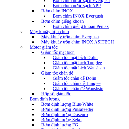
Bơm chìm nước sạch Evergush
Bơm chìm nước sạch APP
Bơm chìm INOX
Bơm chìm INOX Evergush
Bơm chìm giếng khoan
Bơm chìm giếng khoan Pentax
Máy khuấy trộn chìm
Máy khuấy trộn chìm Evergush
Máy khuấy trộn chìm INOX ASITECH
Motor giảm tốc
Giảm tốc mặt bích
Giảm tốc mặt bích Dolin
Giảm tốc mặt bích Tunglee
Giảm tốc mặt bích Wanshsin
Giảm tốc chân đế
Giảm tốc chân đế Dolin
Giảm tốc chân đế Tunglee
Giảm tốc chân đế Wanshsin
Hộp số giảm tốc
Bơm định lượng
Bơm định lượng Blue-White
Bơm định lượng Pulsafeeder
Bơm định lượng Doseuro
Bơm định lượng Seko
Bơm định lượng FG