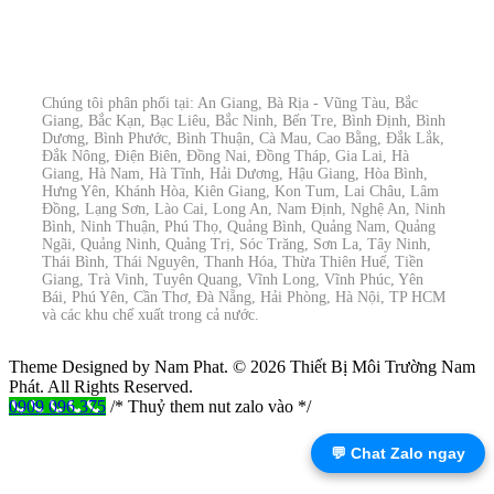
Chúng tôi phân phối tại: An Giang, Bà Rịa - Vũng Tàu, Bắc
Giang, Bắc Kạn, Bạc Liêu, Bắc Ninh, Bến Tre, Bình Định, Bình
Dương, Bình Phước, Bình Thuận, Cà Mau, Cao Bằng, Đắk Lắk,
Đắk Nông, Điện Biên, Đồng Nai, Đồng Tháp, Gia Lai, Hà
Giang, Hà Nam, Hà Tĩnh, Hải Dương, Hậu Giang, Hòa Bình,
Hưng Yên, Khánh Hòa, Kiên Giang, Kon Tum, Lai Châu, Lâm
Đồng, Lạng Sơn, Lào Cai, Long An, Nam Định, Nghệ An, Ninh
Bình, Ninh Thuận, Phú Thọ, Quảng Bình, Quảng Nam, Quảng
Ngãi, Quảng Ninh, Quảng Trị, Sóc Trăng, Sơn La, Tây Ninh,
Thái Bình, Thái Nguyên, Thanh Hóa, Thừa Thiên Huế, Tiền
Giang, Trà Vinh, Tuyên Quang, Vĩnh Long, Vĩnh Phúc, Yên
Bái, Phú Yên, Cần Thơ, Đà Nẵng, Hải Phòng, Hà Nội, TP HCM
và các khu chế xuất trong cả nước.
Theme Designed by Nam Phat.
© 2026 Thiết Bị Môi Trường Nam
Phát. All Rights Reserved.
0909 096 375
/* Thuỷ them nut zalo vào */
💬 Chat Zalo ngay