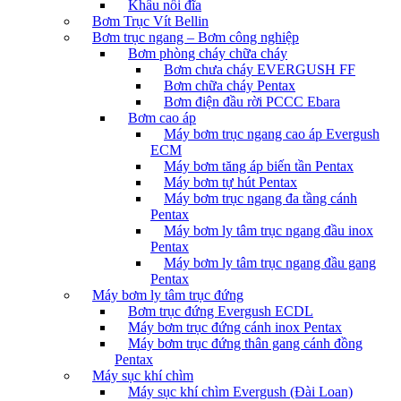
Khâu nối đĩa
Bơm Trục Vít Bellin
Bơm trục ngang – Bơm công nghiệp
Bơm phòng cháy chữa cháy
Bơm chưa cháy EVERGUSH FF
Bơm chữa cháy Pentax
Bơm điện đầu rời PCCC Ebara
Bơm cao áp
Máy bơm trục ngang cao áp Evergush
ECM
Máy bơm tăng áp biến tần Pentax
Máy bơm tự hút Pentax
Máy bơm trục ngang đa tầng cánh
Pentax
Máy bơm ly tâm trục ngang đầu inox
Pentax
Máy bơm ly tâm trục ngang đầu gang
Pentax
Máy bơm ly tâm trục đứng
Bơm trục đứng Evergush ECDL
Máy bơm trục đứng cánh inox Pentax
Máy bơm trục đứng thân gang cánh đồng
Pentax
Máy sục khí chìm
Máy sục khí chìm Evergush (Đài Loan)