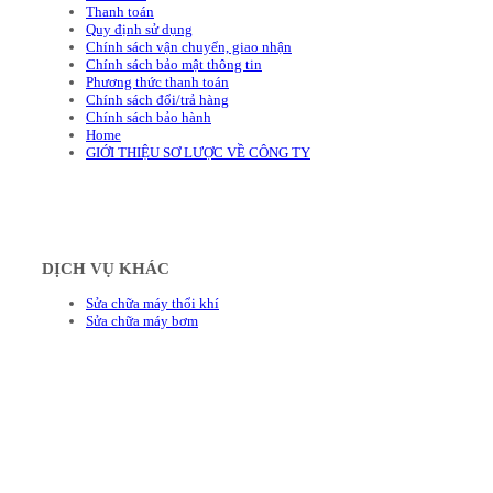
Thanh toán
Quy định sử dụng
Chính sách vận chuyển, giao nhận
Chính sách bảo mật thông tin
Phương thức thanh toán
Chính sách đổi/trả hàng
Chính sách bảo hành
Home
GIỚI THIỆU SƠ LƯỢC VỀ CÔNG TY
DỊCH VỤ KHÁC
Sửa chữa máy thổi khí
Sửa chữa máy bơm