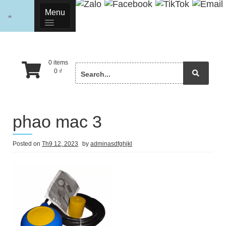
Skip
Menu
to
content
0 items
Search
0
₫
for:
phao mac 3
Posted on
Th9 12, 2023
by
adminasdfghjkl