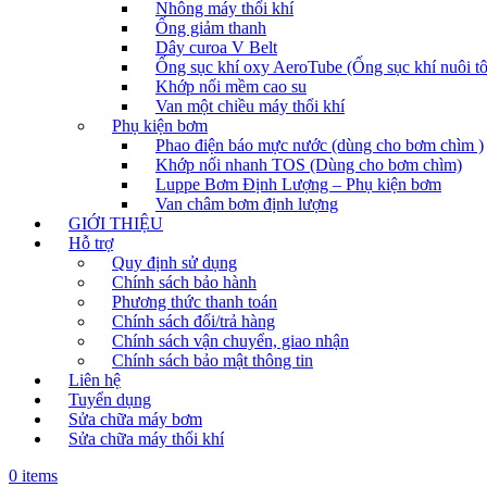
Nhông máy thổi khí
Ống giảm thanh
Dây curoa V Belt
Ống sục khí oxy AeroTube (Ống sục khí nuôi t
Khớp nối mềm cao su
Van một chiều máy thổi khí
Phụ kiện bơm
Phao điện báo mực nước (dùng cho bơm chìm )
Khớp nối nhanh TOS (Dùng cho bơm chìm)
Luppe Bơm Định Lượng – Phụ kiện bơm
Van châm bơm định lượng
GIỚI THIỆU
Hỗ trợ
Quy định sử dụng
Chính sách bảo hành
Phương thức thanh toán
Chính sách đổi/trả hàng
Chính sách vận chuyển, giao nhận
Chính sách bảo mật thông tin
Liên hệ
Tuyển dụng
Sửa chữa máy bơm
Sửa chữa máy thổi khí
0 items