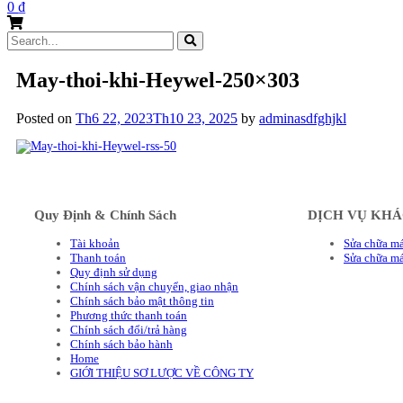
0
₫
Search
for:
May-thoi-khi-Heywel-250×303
Posted on
Th6 22, 2023
Th10 23, 2025
by
adminasdfghjkl
Quy Định & Chính Sách
DỊCH VỤ KH
Tài khoản
Sửa chữa má
Thanh toán
Sửa chữa m
Quy định sử dụng
Chính sách vận chuyển, giao nhận
Chính sách bảo mật thông tin
Phương thức thanh toán
Chính sách đổi/trả hàng
Chính sách bảo hành
Home
GIỚI THIỆU SƠ LƯỢC VỀ CÔNG TY