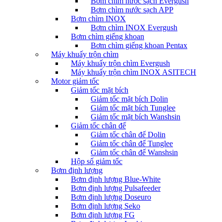
Bơm chìm nước sạch Evergush
Bơm chìm nước sạch APP
Bơm chìm INOX
Bơm chìm INOX Evergush
Bơm chìm giếng khoan
Bơm chìm giếng khoan Pentax
Máy khuấy trộn chìm
Máy khuấy trộn chìm Evergush
Máy khuấy trộn chìm INOX ASITECH
Motor giảm tốc
Giảm tốc mặt bích
Giảm tốc mặt bích Dolin
Giảm tốc mặt bích Tunglee
Giảm tốc mặt bích Wanshsin
Giảm tốc chân đế
Giảm tốc chân đế Dolin
Giảm tốc chân đế Tunglee
Giảm tốc chân đế Wanshsin
Hộp số giảm tốc
Bơm định lượng
Bơm định lượng Blue-White
Bơm định lượng Pulsafeeder
Bơm định lượng Doseuro
Bơm định lượng Seko
Bơm định lượng FG