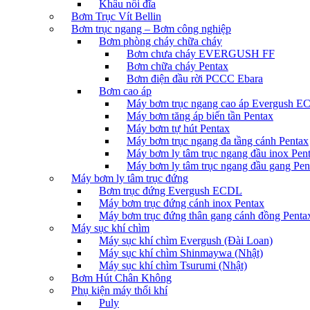
Khâu nối đĩa
Bơm Trục Vít Bellin
Bơm trục ngang – Bơm công nghiệp
Bơm phòng cháy chữa cháy
Bơm chưa cháy EVERGUSH FF
Bơm chữa cháy Pentax
Bơm điện đầu rời PCCC Ebara
Bơm cao áp
Máy bơm trục ngang cao áp Evergush 
Máy bơm tăng áp biến tần Pentax
Máy bơm tự hút Pentax
Máy bơm trục ngang đa tầng cánh Pentax
Máy bơm ly tâm trục ngang đầu inox Pen
Máy bơm ly tâm trục ngang đầu gang Pen
Máy bơm ly tâm trục đứng
Bơm trục đứng Evergush ECDL
Máy bơm trục đứng cánh inox Pentax
Máy bơm trục đứng thân gang cánh đồng Penta
Máy sục khí chìm
Máy sục khí chìm Evergush (Đài Loan)
Máy sục khí chìm Shinmaywa (Nhật)
Máy sục khí chìm Tsurumi (Nhật)
Bơm Hút Chân Không
Phụ kiện máy thổi khí
Puly