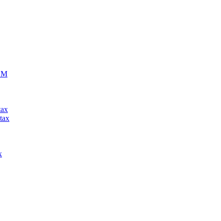
ECM
tax
tax
x