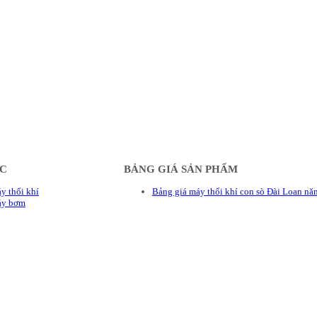
ÁC
BẢNG GIÁ SẢN PHẨM
y thổi khí
Bảng giá máy thổi khí con sò Đài Loan n
áy bơm