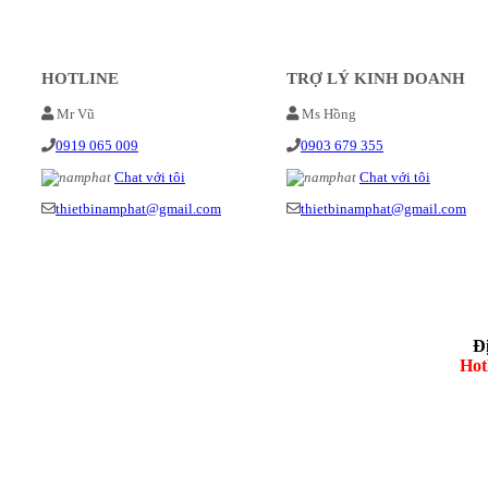
HOTLINE
TRỢ LÝ KINH DOANH
Mr Vũ
Ms Hồng
0919 065 009
0903 679 355
Chat với tôi
Chat với tôi
thietbinamphat@gmail.com
thietbinamphat@gmail.com
Đ
Hot