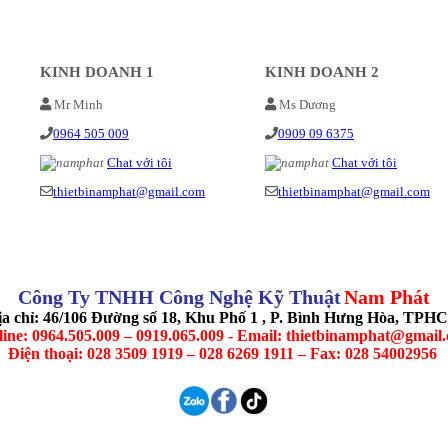
KINH DOANH 1
KINH DOANH 2
Mr Minh
Ms Dương
0964 505 009
0909 09 6375
Chat với tôi
Chat với tôi
thietbinamphat@gmail.com
thietbinamphat@gmail.com
Công Ty TNHH Công Nghệ Kỹ Thuật
Nam Phát
ịa chỉ: 46/106 Đường số 18, Khu Phố 1 , P. Bình Hưng Hòa, TPH
line: 0964.505.009 – 0919.065.009 - Email: thietbinamphat@gmail
Điện thoại: 028 3509 1919 – 028 6269 1911 – Fax: 028 54002956