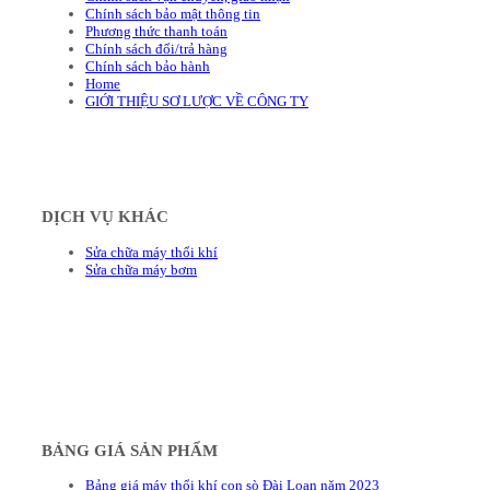
Chính sách bảo mật thông tin
Phương thức thanh toán
Chính sách đổi/trả hàng
Chính sách bảo hành
Home
GIỚI THIỆU SƠ LƯỢC VỀ CÔNG TY
DỊCH VỤ KHÁC
Sửa chữa máy thổi khí
Sửa chữa máy bơm
BẢNG GIÁ SẢN PHẨM
Bảng giá máy thổi khí con sò Đài Loan năm 2023