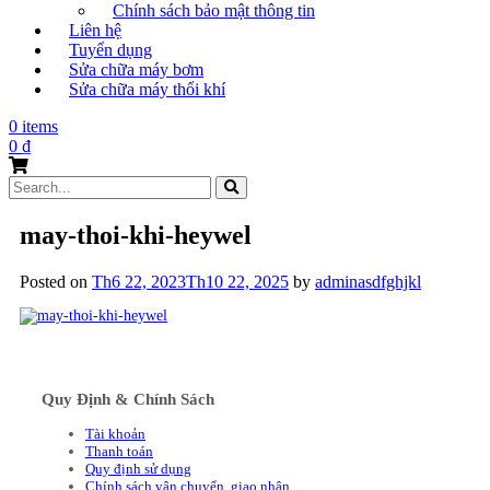
Chính sách bảo mật thông tin
Liên hệ
Tuyển dụng
Sửa chữa máy bơm
Sửa chữa máy thổi khí
0 items
0
₫
Search
for:
may-thoi-khi-heywel
Posted on
Th6 22, 2023
Th10 22, 2025
by
adminasdfghjkl
Quy Định & Chính Sách
Tài khoản
Thanh toán
Quy định sử dụng
Chính sách vận chuyển, giao nhận