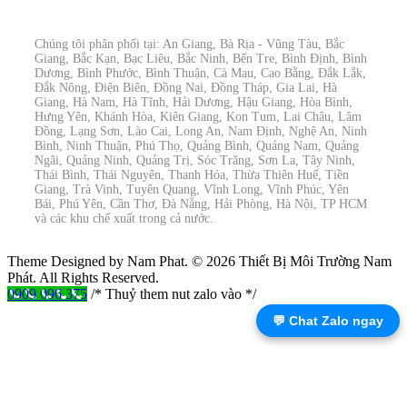
Chúng tôi phân phối tại: An Giang, Bà Rịa - Vũng Tàu, Bắc
Giang, Bắc Kạn, Bạc Liêu, Bắc Ninh, Bến Tre, Bình Định, Bình
Dương, Bình Phước, Bình Thuận, Cà Mau, Cao Bằng, Đắk Lắk,
Đắk Nông, Điện Biên, Đồng Nai, Đồng Tháp, Gia Lai, Hà
Giang, Hà Nam, Hà Tĩnh, Hải Dương, Hậu Giang, Hòa Bình,
Hưng Yên, Khánh Hòa, Kiên Giang, Kon Tum, Lai Châu, Lâm
Đồng, Lạng Sơn, Lào Cai, Long An, Nam Định, Nghệ An, Ninh
Bình, Ninh Thuận, Phú Thọ, Quảng Bình, Quảng Nam, Quảng
Ngãi, Quảng Ninh, Quảng Trị, Sóc Trăng, Sơn La, Tây Ninh,
Thái Bình, Thái Nguyên, Thanh Hóa, Thừa Thiên Huế, Tiền
Giang, Trà Vinh, Tuyên Quang, Vĩnh Long, Vĩnh Phúc, Yên
Bái, Phú Yên, Cần Thơ, Đà Nẵng, Hải Phòng, Hà Nội, TP HCM
và các khu chế xuất trong cả nước.
Theme Designed by Nam Phat.
© 2026 Thiết Bị Môi Trường Nam
Phát. All Rights Reserved.
0909 096 375
/* Thuỷ them nut zalo vào */
💬 Chat Zalo ngay