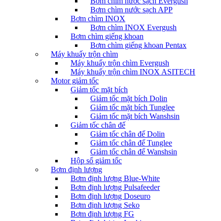
Bơm chìm nước sạch Evergush
Bơm chìm nước sạch APP
Bơm chìm INOX
Bơm chìm INOX Evergush
Bơm chìm giếng khoan
Bơm chìm giếng khoan Pentax
Máy khuấy trộn chìm
Máy khuấy trộn chìm Evergush
Máy khuấy trộn chìm INOX ASITECH
Motor giảm tốc
Giảm tốc mặt bích
Giảm tốc mặt bích Dolin
Giảm tốc mặt bích Tunglee
Giảm tốc mặt bích Wanshsin
Giảm tốc chân đế
Giảm tốc chân đế Dolin
Giảm tốc chân đế Tunglee
Giảm tốc chân đế Wanshsin
Hộp số giảm tốc
Bơm định lượng
Bơm định lượng Blue-White
Bơm định lượng Pulsafeeder
Bơm định lượng Doseuro
Bơm định lượng Seko
Bơm định lượng FG