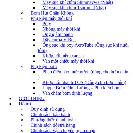
Máy sục khí chìm Shinmaywa (Nhật)
Máy sục khí chìm Tsurumi (Nhật)
Bơm Hút Chân Không
Phụ kiện máy thổi khí
Puly
Nhông máy thổi khí
Ống giảm thanh
Dây curoa V Belt
Ống sục khí oxy AeroTube (Ống sục khí nuôi
tôm)
Khớp nối mềm cao su
Van một chiều máy thổi khí
Phụ kiện bơm
Phao điện báo mực nước (dùng cho bơm chìm
)
Khớp nối nhanh TOS (Dùng cho bơm chìm)
Luppe Bơm Định Lượng – Phụ kiện bơm
Van châm bơm định lượng
GIỚI THIỆU
Hỗ trợ
Quy định sử dụng
Chính sách bảo hành
Phương thức thanh toán
Chính sách đổi/trả hàng
Chính sách vận chuyển, giao nhận