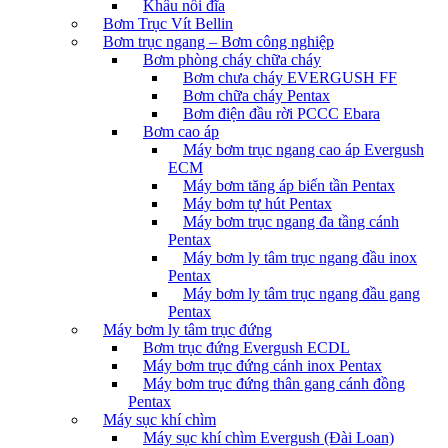
Khâu nối đĩa
Bơm Trục Vít Bellin
Bơm trục ngang – Bơm công nghiệp
Bơm phòng cháy chữa cháy
Bơm chưa cháy EVERGUSH FF
Bơm chữa cháy Pentax
Bơm điện đầu rời PCCC Ebara
Bơm cao áp
Máy bơm trục ngang cao áp Evergush
ECM
Máy bơm tăng áp biến tần Pentax
Máy bơm tự hút Pentax
Máy bơm trục ngang đa tầng cánh
Pentax
Máy bơm ly tâm trục ngang đầu inox
Pentax
Máy bơm ly tâm trục ngang đầu gang
Pentax
Máy bơm ly tâm trục đứng
Bơm trục đứng Evergush ECDL
Máy bơm trục đứng cánh inox Pentax
Máy bơm trục đứng thân gang cánh đồng
Pentax
Máy sục khí chìm
Máy sục khí chìm Evergush (Đài Loan)