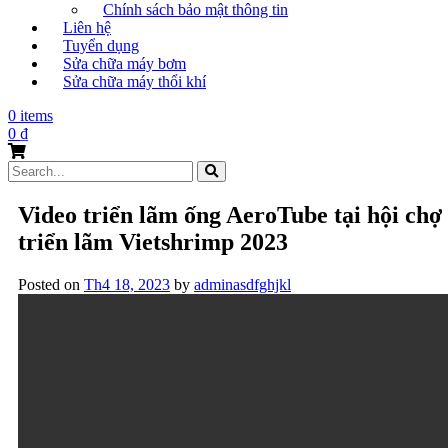
Chính sách bảo mật thông tin
Liên hệ
Tuyển dụng
Sửa chữa máy bơm
Sửa chữa máy thổi khí
0 items
0
₫
Search
for:
Video triển lãm ống AeroTube tại hội chợ
triển lãm Vietshrimp 2023
Posted on
Th4 18, 2023
by
adminasdfghjkl