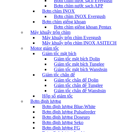
Bơm chìm nước sạch Evergush
Bơm chìm nước sạch APP
Bơm chìm INOX
Bơm chìm INOX Evergush
Bơm chìm giếng khoan
Bơm chìm giếng khoan Pentax
Máy khuấy trộn chìm
Máy khuấy trộn chìm Evergush
Máy khuấy trộn chìm INOX ASITECH
Motor giảm tốc
Giảm tốc mặt bích
Giảm tốc mặt bích Dolin
Giảm tốc mặt bích Tunglee
Giảm tốc mặt bích Wanshsin
Giảm tốc chân đế
Giảm tốc chân đế Dolin
Giảm tốc chân đế Tunglee
Giảm tốc chân đế Wanshsin
Hộp số giảm tốc
Bơm định lượng
Bơm định lượng Blue-White
Bơm định lượng Pulsafeeder
Bơm định lượng Doseuro
Bơm định lượng Seko
Bơm định lượng FG