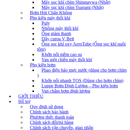
Máy sục khí chìm Shinmaywa (Nhật)
Máy sục khí chìm Tsurumi (Nhật)
Bơm Hút Chân Không
Phụ kiện máy thổi khí
Puly
Nhông máy thổi khí
Ống giảm thanh
Dây curoa V Belt
Ống sục khí oxy AeroTube (Ống sục khí nuôi
tôm)
Khớp nối mềm cao su
Van một chiều máy thổi khí
Phụ kiện bơm
Phao điện báo mực nước (dùng cho bơm chìm
)
Khớp nối nhanh TOS (Dùng cho bơm chìm)
Luppe Bơm Định Lượng – Phụ kiện bơm
Van châm bơm định lượng
GIỚI THIỆU
Hỗ trợ
Quy định sử dụng
Chính sách bảo hành
Phương thức thanh toán
Chính sách đổi/trả hàng
Chính sách vận chuyển, giao nhận