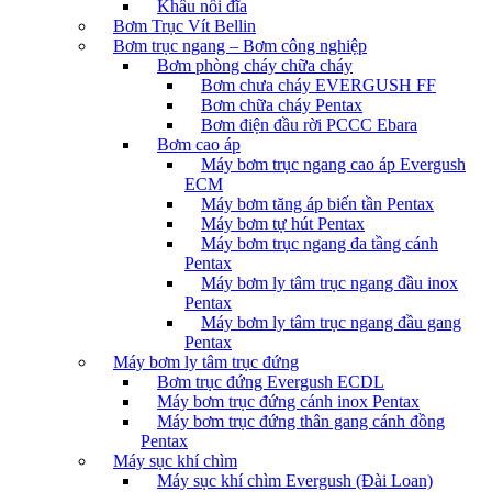
Khâu nối đĩa
Bơm Trục Vít Bellin
Bơm trục ngang – Bơm công nghiệp
Bơm phòng cháy chữa cháy
Bơm chưa cháy EVERGUSH FF
Bơm chữa cháy Pentax
Bơm điện đầu rời PCCC Ebara
Bơm cao áp
Máy bơm trục ngang cao áp Evergush
ECM
Máy bơm tăng áp biến tần Pentax
Máy bơm tự hút Pentax
Máy bơm trục ngang đa tầng cánh
Pentax
Máy bơm ly tâm trục ngang đầu inox
Pentax
Máy bơm ly tâm trục ngang đầu gang
Pentax
Máy bơm ly tâm trục đứng
Bơm trục đứng Evergush ECDL
Máy bơm trục đứng cánh inox Pentax
Máy bơm trục đứng thân gang cánh đồng
Pentax
Máy sục khí chìm
Máy sục khí chìm Evergush (Đài Loan)