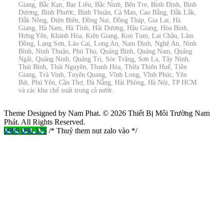
Giang, Bắc Kạn, Bạc Liêu, Bắc Ninh, Bến Tre, Bình Định, Bình
Dương, Bình Phước, Bình Thuận, Cà Mau, Cao Bằng, Đắk Lắk,
Đắk Nông, Điện Biên, Đồng Nai, Đồng Tháp, Gia Lai, Hà
Giang, Hà Nam, Hà Tĩnh, Hải Dương, Hậu Giang, Hòa Bình,
Hưng Yên, Khánh Hòa, Kiên Giang, Kon Tum, Lai Châu, Lâm
Đồng, Lạng Sơn, Lào Cai, Long An, Nam Định, Nghệ An, Ninh
Bình, Ninh Thuận, Phú Thọ, Quảng Bình, Quảng Nam, Quảng
Ngãi, Quảng Ninh, Quảng Trị, Sóc Trăng, Sơn La, Tây Ninh,
Thái Bình, Thái Nguyên, Thanh Hóa, Thừa Thiên Huế, Tiền
Giang, Trà Vinh, Tuyên Quang, Vĩnh Long, Vĩnh Phúc, Yên
Bái, Phú Yên, Cần Thơ, Đà Nẵng, Hải Phòng, Hà Nội, TP HCM
và các khu chế xuất trong cả nước.
Theme Designed by Nam Phat.
© 2026 Thiết Bị Môi Trường Nam
Phát. All Rights Reserved.
0909 096 375
/* Thuỷ them nut zalo vào */