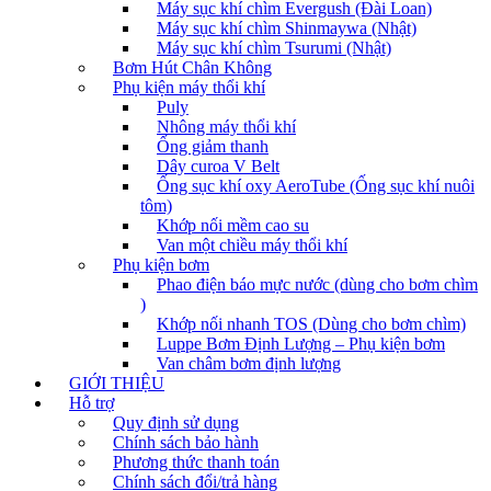
Máy sục khí chìm Evergush (Đài Loan)
Máy sục khí chìm Shinmaywa (Nhật)
Máy sục khí chìm Tsurumi (Nhật)
Bơm Hút Chân Không
Phụ kiện máy thổi khí
Puly
Nhông máy thổi khí
Ống giảm thanh
Dây curoa V Belt
Ống sục khí oxy AeroTube (Ống sục khí nuôi
tôm)
Khớp nối mềm cao su
Van một chiều máy thổi khí
Phụ kiện bơm
Phao điện báo mực nước (dùng cho bơm chìm
)
Khớp nối nhanh TOS (Dùng cho bơm chìm)
Luppe Bơm Định Lượng – Phụ kiện bơm
Van châm bơm định lượng
GIỚI THIỆU
Hỗ trợ
Quy định sử dụng
Chính sách bảo hành
Phương thức thanh toán
Chính sách đổi/trả hàng