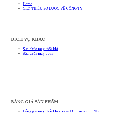
Home
GIỚI THIỆU SƠ LƯỢC VỀ CÔNG TY
DỊCH VỤ KHÁC
Sửa chữa máy thổi khí
Sửa chữa máy bơm
BẢNG GIÁ SẢN PHẨM
Bảng giá máy thổi khí con sò Đài Loan năm 2023