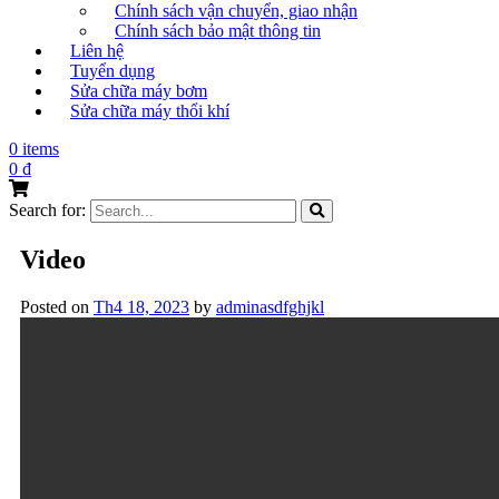
Chính sách vận chuyển, giao nhận
Chính sách bảo mật thông tin
Liên hệ
Tuyển dụng
Sửa chữa máy bơm
Sửa chữa máy thổi khí
0 items
0
₫
Search for:
Video
Posted on
Th4 18, 2023
by
adminasdfghjkl