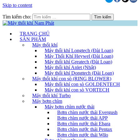
Skip to content
Tìm kiếm cho:
TRANG CHỦ
SẢN PHẨM
Máy thổi khí
Máy thổi khí Longtech (Đài Loan)
Máy Thổi Khí Heywel (Đài Loan)
Máy thổi khí Greatech (Đài Loan)
Máy thổi khí Anlet (Nhật)
Máy thổi khí Dongtech (Đài Loan)
Máy thổi khí con sò (RING BLOWER)
Máy thổi khí con sò GOLDENTECH
Máy thổi khí con sò VORTECH
Máy thổi khí Turbo
Máy bơm chìm
Máy bơm chìm nước thải
Bơm chìm nước thải Evergush
Bơm chìm nước thải APP
Bơm chìm nước thải Ebara
Bơm chìm nước thải Pentax
Bơm chìm nước thải Wilo