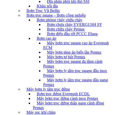
Đĩa phân phối khí thô SSI
Khâu nối đĩa
Bơm Trục Vít Bellin
Bơm trục ngang – Bơm công nghiệp
Bơm phòng cháy chữa cháy
Bơm chưa cháy EVERGUSH FF
Bơm chữa cháy Pentax
Bơm điện đầu rời PCCC Ebara
Bơm cao áp
Máy bơm trục ngang cao áp Evergush
ECM
Máy bơm tăng áp biến tần Pentax
Máy bơm tự hút Pentax
Máy bơm trục ngang đa tầng cánh
Pentax
Máy bơm ly tâm trục ngang đầu inox
Pentax
Máy bơm ly tâm trục ngang đầu gang
Pentax
Máy bơm ly tâm trục đứng
Bơm trục đứng Evergush ECDL
Máy bơm trục đứng cánh inox Pentax
Máy bơm trục đứng thân gang cánh đồng
Pentax
Máy sục khí chìm