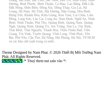
Giang, Bắc Kạn, Bạc Liêu, Bắc Ninh, Bến Tre, Bình Định, Bình
Dương, Bình Phước, Bình Thuận, Cà Mau, Cao Bằng, Đắk Lắk,
Đắk Nông, Điện Biên, Đồng Nai, Đồng Tháp, Gia Lai, Hà
Giang, Hà Nam, Hà Tĩnh, Hải Dương, Hậu Giang, Hòa Bình,
Hưng Yên, Khánh Hòa, Kiên Giang, Kon Tum, Lai Châu, Lâm
Đồng, Lạng Sơn, Lào Cai, Long An, Nam Định, Nghệ An, Ninh
Bình, Ninh Thuận, Phú Thọ, Quảng Bình, Quảng Nam, Quảng
Ngãi, Quảng Ninh, Quảng Trị, Sóc Trăng, Sơn La, Tây Ninh,
Thái Bình, Thái Nguyên, Thanh Hóa, Thừa Thiên Huế, Tiền
Giang, Trà Vinh, Tuyên Quang, Vĩnh Long, Vĩnh Phúc, Yên
Bái, Phú Yên, Cần Thơ, Đà Nẵng, Hải Phòng, Hà Nội, TP HCM
và các khu chế xuất trong cả nước.
Theme Designed by Nam Phat.
© 2026 Thiết Bị Môi Trường Nam
Phát. All Rights Reserved.
0909 096 375
/* Thuỷ them nut zalo vào */